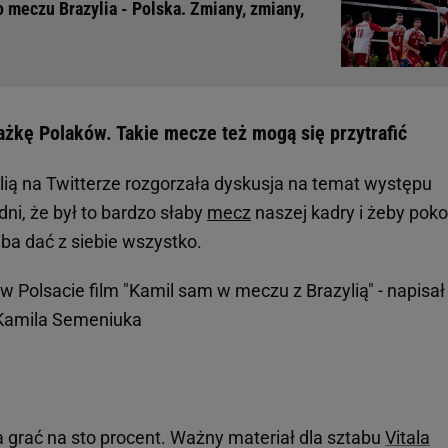
 meczu Brazylia - Polska. Zmiany, zmiany,
ażkę Polaków. Takie mecze też mogą się przytrafić
lią na Twitterze rozgorzała dyskusja na temat występu
dni, że był to bardzo słaby
mecz
naszej kadry i żeby pok
zeba dać z siebie wszystko.
a w Polsacie film "Kamil sam w meczu z Brazylią" - napisał
 Kamila Semeniuka
a grać na sto procent. Ważny materiał dla sztabu
Vitala