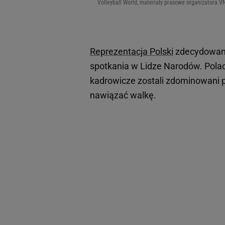
Volleyball World, materiały prasowe organizatora V
Reprezentacja Polski
zdecydowani
spotkania w Lidze Narodów. Polacy
kadrowicze zostali zdominowani pr
nawiązać walkę.