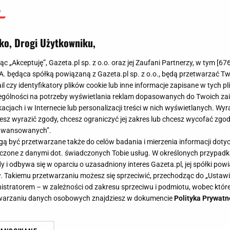
ko, Drogi Użytkowniku,
jąc „Akceptuję”, Gazeta.pl sp. z o.o. oraz jej Zaufani Partnerzy, w tym [
67
.A. będąca spółką powiązaną z Gazeta.pl sp. z o.o., będą przetwarzać T
ail czy identyfikatory plików cookie lub inne informacje zapisane w tych p
gólności na potrzeby wyświetlania reklam dopasowanych do Twoich zain
acjach i w Internecie lub personalizacji treści w nich wyświetlanych. Wyr
cesz wyrazić zgody, chcesz ograniczyć jej zakres lub chcesz wycofać zgo
aawansowanych”.
 być przetwarzane także do celów badania i mierzenia informacji dot
 łączone z danymi dot. świadczonych Tobie usług. W określonych przypad
i odbywa się w oparciu o uzasadniony interes Gazeta.pl, jej spółki powi
. Takiemu przetwarzaniu możesz się sprzeciwić, przechodząc do „Ust
nistratorem – w zależności od zakresu sprzeciwu i podmiotu, wobec które
etwarzaniu danych osobowych znajdziesz w dokumencie
Polityka Prywatn