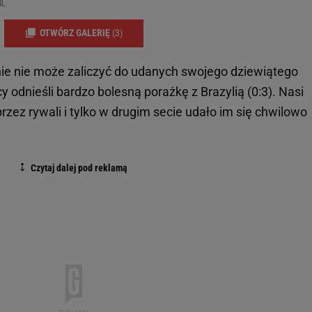
NL
OTWÓRZ GALERIĘ
(3)
e nie może zaliczyć do udanych swojego dziewiątego
 odnieśli bardzo bolesną porażkę z Brazylią (0:3). Nasi
zez rywali i tylko w drugim secie udało im się chwilowo