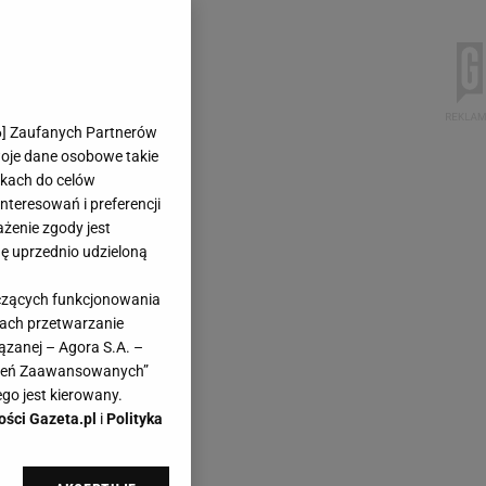
6
] Zaufanych Partnerów
woje dane osobowe takie
likach do celów
teresowań i preferencji
ażenie zgody jest
dę uprzednio udzieloną
yczących funkcjonowania
kach przetwarzanie
ązanej – Agora S.A. –
awień Zaawansowanych”
go jest kierowany.
ości Gazeta.pl
i
Polityka