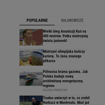
POPULARNE
NAJNOWSZE
Wielki bieg Anastazji Kuś na
400 metrów. Polka mistrzynią
świata juniorek!
Mistrzyni olimpijska kończy
karierę. To żona znanego
piłkarza
Północna brama gazowa. Jak
Polska buduje nową
architekturę energetyczną
regionu
MATERIAŁ PROMOCYJNY
Trudno uwierzyć w to, co zrobił
Hurkacz w Montrealu. Miał już