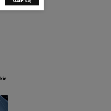
AKCEPTUJĘ
l sp. z o.o., jej
ić swoje preferencje
arzania danych poprzez
ych”. Zmiana ustawień
ach:
 celów identyfikacji.
omiar reklam i treści,
akie