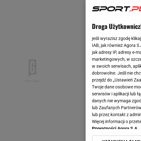
Droga Użytkownicz
jeśli wyrazisz zgodę klika
IAB, jak również Agora S
jak adresy IP, adresy e-m
marketingowych, w szcze
w swoich serwisach, aplik
dobrowolne. Jeśli nie ch
przejdź do „Ustawień Z
Twoje dane osobowe mogą
serwisów i aplikacji lub
danych nie wymaga zgody 
lub Zaufanych Partnerów
lub przez kontakt z admi
Więcej informacji o prz
Prywatności Agora S.A.