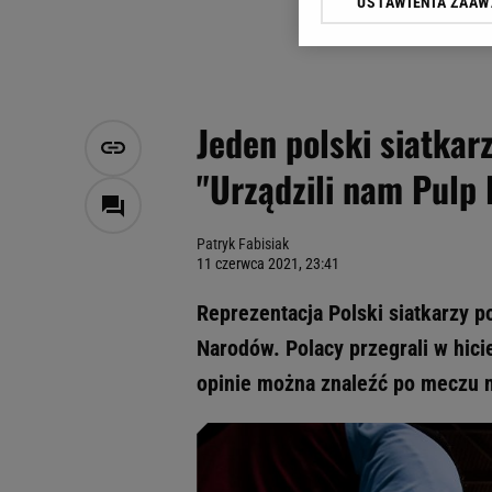
USTAWIENIA ZAA
Klikając „Akceptuję” wyra
Zaufanych Partnerów i A
dotyczące plików cookie,
odnośnik „Ustawienia pr
plików cookie możliwa je
Jeden polski siatkar
My, nasi Zaufani Partne
"Urządzili nam Pulp 
Użycie dokładnych danych
Przechowywanie informacji
badnie odbiorców i uleps
Patryk Fabisiak
11 czerwca 2021, 23:41
Reprezentacja Polski siatkarzy p
Narodów. Polacy przegrali w hicie 
opinie można znaleźć po meczu n