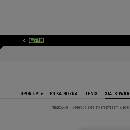
WIADOMOŚCI
NEXT
SPORT
PLOTEK
D
SPORT.PL+
PIŁKA NOŻNA
TENIS
SIATKÓWKA
Siatkówka
Jeden polski siatkarz był sam w mecz