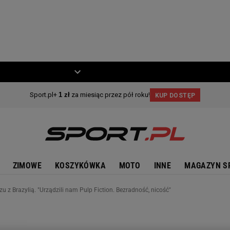
ZIECKO
MOTO
ZIMOWE
KOSZYKÓWKA
MOTO
INNE
MAGAZYN S
u z Brazylią. "Urządzili nam Pulp Fiction. Bezradność, nicość"