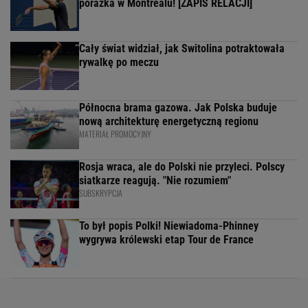
porażka w Montrealu! [ZAPIS RELACJI]
Cały świat widział, jak Switolina potraktowała
rywalkę po meczu
Północna brama gazowa. Jak Polska buduje
nową architekturę energetyczną regionu
MATERIAŁ PROMOCYJNY
Rosja wraca, ale do Polski nie przyleci. Polscy
siatkarze reagują. "Nie rozumiem"
SUBSKRYPCJA
To był popis Polki! Niewiadoma-Phinney
wygrywa królewski etap Tour de France