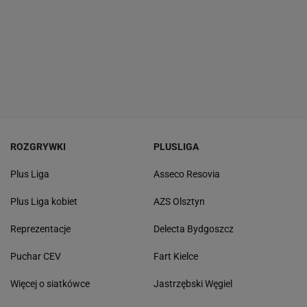
ROZGRYWKI
PLUSLIGA
Plus Liga
Asseco Resovia
Plus Liga kobiet
AZS Olsztyn
Reprezentacje
Delecta Bydgoszcz
Puchar CEV
Fart Kielce
Więcej o siatkówce
Jastrzębski Węgiel