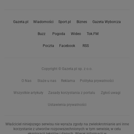
Gazeta.pl
Wiadomości
Sport.pl
Biznes
Gazeta Wyborcza
Buzz
Pogoda
Wideo
Tok.FM
Poczta
Facebook
RSS
Copyright © Gazeta.pl sp. z o.o.
O Nas
Staże u nas
Reklama
Polityka prywatności
Wszystkie artykuły
Zasady korzystania z portalu
Zgłoś uwagi
Ustawienia prywatności
Właściciel niniejszego serwisu nie wyraża zgody na zwielokrotnianie ani inne
korzystanie z utworów rozpowszechnionych w tym serwisie, w celu
eksploracji tekstów i danych. Więcej informacji w