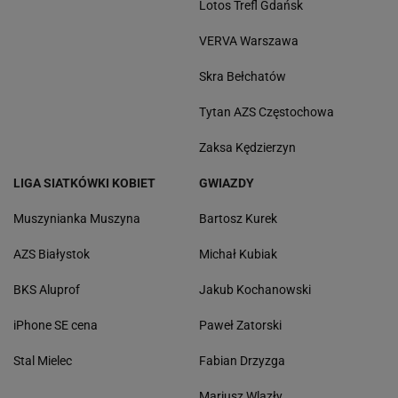
Lotos Trefl Gdańsk
VERVA Warszawa
Skra Bełchatów
Tytan AZS Częstochowa
Zaksa Kędzierzyn
LIGA SIATKÓWKI KOBIET
GWIAZDY
Muszynianka Muszyna
Bartosz Kurek
AZS Białystok
Michał Kubiak
BKS Aluprof
Jakub Kochanowski
iPhone SE cena
Paweł Zatorski
Stal Mielec
Fabian Drzyzga
Mariusz Wlazły