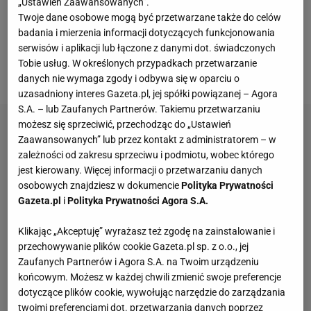
„Ustawień Zaawansowanych”.
niedociągnięciach organizatorów, a teraz głośno
Twoje dane osobowe mogą być przetwarzane także do celów
zrobiło się zwłaszcza o problemach w hotelach w
badania i mierzenia informacji dotyczących funkcjonowania
serwisów i aplikacji lub łączone z danymi dot. świadczonych
Cervii i Rimini, w których mieszkają skoszarowani
Tobie usług. W określonych przypadkach przetwarzanie
zawodnicy i zawodniczki.
danych nie wymaga zgody i odbywa się w oparciu o
uzasadniony interes Gazeta.pl, jej spółki powiązanej – Agora
S.A. – lub Zaufanych Partnerów. Takiemu przetwarzaniu
możesz się sprzeciwić, przechodząc do „Ustawień
Zaawansowanych” lub przez kontakt z administratorem – w
zależności od zakresu sprzeciwu i podmiotu, wobec którego
jest kierowany. Więcej informacji o przetwarzaniu danych
osobowych znajdziesz w dokumencie
Polityka Prywatności
Gazeta.pl
i
Polityka Prywatności Agora S.A.
Klikając „Akceptuję” wyrażasz też zgodę na zainstalowanie i
przechowywanie plików cookie Gazeta.pl sp. z o.o., jej
Zaufanych Partnerów i Agora S.A. na Twoim urządzeniu
końcowym. Możesz w każdej chwili zmienić swoje preferencje
dotyczące plików cookie, wywołując narzędzie do zarządzania
twoimi preferencjami dot. przetwarzania danych poprzez