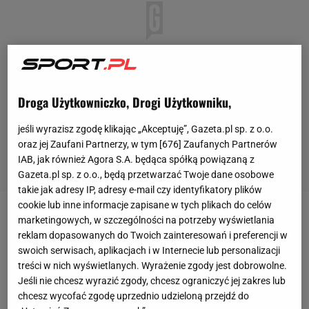
Droga Użytkowniczko, Drogi Użytkowniku,
jeśli wyrazisz zgodę klikając „Akceptuję”, Gazeta.pl sp. z o.o.
oraz jej Zaufani Partnerzy, w tym [
676
] Zaufanych Partnerów
IAB, jak również Agora S.A. będąca spółką powiązaną z
Gazeta.pl sp. z o.o., będą przetwarzać Twoje dane osobowe
takie jak adresy IP, adresy e-mail czy identyfikatory plików
cookie lub inne informacje zapisane w tych plikach do celów
marketingowych, w szczególności na potrzeby wyświetlania
Liga Narodów
siatkarek
i siatkarzy potrwa przez 30
reklam dopasowanych do Twoich zainteresowań i preferencji w
dni od wtorku, 24 maja, a w trakcie
turnieju
każda
swoich serwisach, aplikacjach i w Internecie lub personalizacji
reprezentacja zagra minimum piętnaście spotkań w
treści w nich wyświetlanych. Wyrażenie zgody jest dobrowolne.
systemie: trzy spotkania, trzy dni odpoczynku. Media
Jeśli nie chcesz wyrazić zgody, chcesz ograniczyć jej zakres lub
chcesz wycofać zgodę uprzednio udzieloną przejdź do
już od kilku tygodni informowały o możliwych