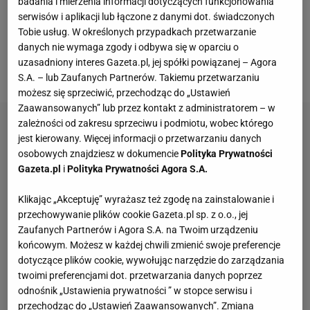
badania i mierzenia informacji dotyczących funkcjonowania
Fabiana Drzyzgi aż 17
piłek
, a 10 ataków skończył.
serwisów i aplikacji lub łączone z danymi dot. świadczonych
Dla porównania: Leon miał zapis 11/22,
Kurek
4/9,
Tobie usług. W określonych przypadkach przetwarzanie
danych nie wymaga zgody i odbywa się w oparciu o
Bednorz 8/14, a Maciej Muzaj 6/19. Do tego Fornal
uzasadniony interes Gazeta.pl, jej spółki powiązanej – Agora
dorzucił jeszcze po punkcie zagrywką i blokiem.
S.A. – lub Zaufanych Partnerów. Takiemu przetwarzaniu
możesz się sprzeciwić, przechodząc do „Ustawień
Zaawansowanych” lub przez kontakt z administratorem – w
zależności od zakresu sprzeciwu i podmiotu, wobec którego
jest kierowany. Więcej informacji o przetwarzaniu danych
osobowych znajdziesz w dokumencie
Polityka Prywatności
Gazeta.pl
i
Polityka Prywatności Agora S.A.
Klikając „Akceptuję” wyrażasz też zgodę na zainstalowanie i
przechowywanie plików cookie Gazeta.pl sp. z o.o., jej
Zaufanych Partnerów i Agora S.A. na Twoim urządzeniu
końcowym. Możesz w każdej chwili zmienić swoje preferencje
dotyczące plików cookie, wywołując narzędzie do zarządzania
twoimi preferencjami dot. przetwarzania danych poprzez
odnośnik „Ustawienia prywatności ” w stopce serwisu i
przechodząc do „Ustawień Zaawansowanych”. Zmiana