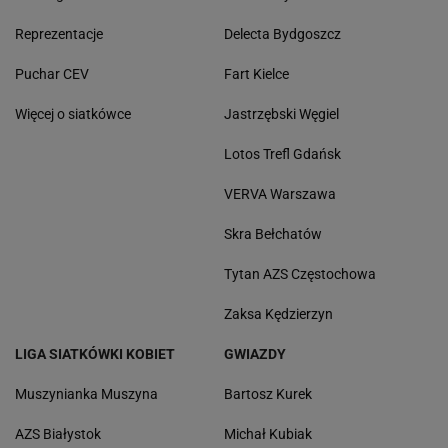
Reprezentacje
Delecta Bydgoszcz
Puchar CEV
Fart Kielce
Więcej o siatkówce
Jastrzębski Węgiel
Lotos Trefl Gdańsk
VERVA Warszawa
Skra Bełchatów
Tytan AZS Częstochowa
Zaksa Kędzierzyn
LIGA SIATKÓWKI KOBIET
GWIAZDY
Muszynianka Muszyna
Bartosz Kurek
AZS Białystok
Michał Kubiak