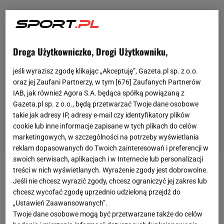
Droga Użytkowniczko, Drogi Użytkowniku,
jeśli wyrazisz zgodę klikając „Akceptuję”, Gazeta.pl sp. z o.o.
oraz jej Zaufani Partnerzy, w tym [
676
] Zaufanych Partnerów
IAB, jak również Agora S.A. będąca spółką powiązaną z
Gazeta.pl sp. z o.o., będą przetwarzać Twoje dane osobowe
takie jak adresy IP, adresy e-mail czy identyfikatory plików
cookie lub inne informacje zapisane w tych plikach do celów
marketingowych, w szczególności na potrzeby wyświetlania
reklam dopasowanych do Twoich zainteresowań i preferencji w
swoich serwisach, aplikacjach i w Internecie lub personalizacji
treści w nich wyświetlanych. Wyrażenie zgody jest dobrowolne.
Tomasz Fornal był w środę najlepiej atakującym
Jeśli nie chcesz wyrazić zgody, chcesz ograniczyć jej zakres lub
polskim siatkarzem.
W wygranym 3:2 meczu z
chcesz wycofać zgodę uprzednio udzieloną przejdź do
Niemcami
zagrał tylko w pierwszym i drugim secie,
„Ustawień Zaawansowanych”.
Twoje dane osobowe mogą być przetwarzane także do celów
ale przez ten czas dostał od rozgrywającego