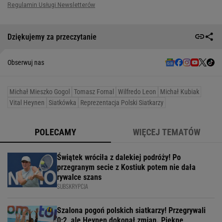
Dziękujemy za przeczytanie
Obserwuj nas
Michał Mieszko Gogol
Tomasz Fornal
Wilfredo Leon
Michał Kubiak
Vital Heynen
Siatkówka
Reprezentacja Polski Siatkarzy
POLECAMY
WIĘCEJ TEMATÓW
Świątek wróciła z dalekiej podróży! Po
przegranym secie z Kostiuk potem nie dała
rywalce szans
SUBSKRYPCJA
Szalona pogoń polskich siatkarzy! Przegrywali
0:2, ale Heynen dokonał zmian. Piękne