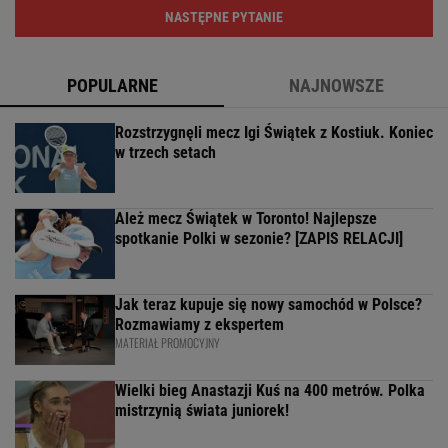
NASTĘPNE PYTANIE
POPULARNE
NAJNOWSZE
Rozstrzygnęli mecz Igi Świątek z Kostiuk. Koniec
w trzech setach
Ależ mecz Świątek w Toronto! Najlepsze
spotkanie Polki w sezonie? [ZAPIS RELACJI]
Jak teraz kupuje się nowy samochód w Polsce?
Rozmawiamy z ekspertem
MATERIAŁ PROMOCYJNY
Wielki bieg Anastazji Kuś na 400 metrów. Polka
mistrzynią świata juniorek!