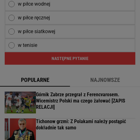
w piłce wodnej
w piłce ręcznej
w piłce siatkowej
w tenisie
NASTĘPNE PYTANIE
POPULARNE
NAJNOWSZE
Górnik Zabrze przegrał z Ferencvarosem.
Wicemistrz Polski ma czego żałować [ZAPIS
RELACJI]
Tichonow grzmi: Z Polakami należy postąpić
dokładnie tak samo