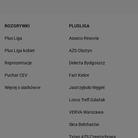
ROZGRYWKI
PLUSLIGA
Plus Liga
Asseco Resovia
Plus Liga kobiet
AZS Olsztyn
Reprezentacje
Delecta Bydgoszcz
Puchar CEV
Fart Kielce
Więcej o siatkówce
Jastrzębski Węgiel
Lotos Trefl Gdańsk
VERVA Warszawa
Skra Bełchatów
Tytan AZS Częstochowa