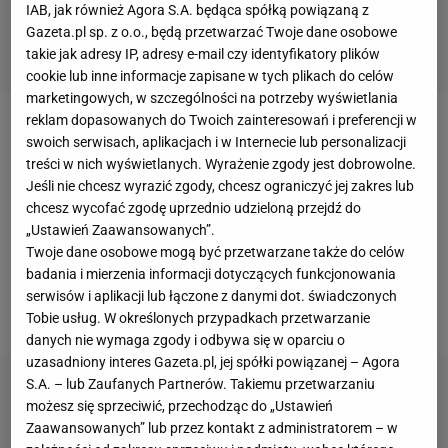
IAB, jak również Agora S.A. będąca spółką powiązaną z
Gazeta.pl sp. z o.o., będą przetwarzać Twoje dane osobowe
takie jak adresy IP, adresy e-mail czy identyfikatory plików
cookie lub inne informacje zapisane w tych plikach do celów
marketingowych, w szczególności na potrzeby wyświetlania
reklam dopasowanych do Twoich zainteresowań i preferencji w
Początek siatkarskiego sezonu we Włoszech nie
swoich serwisach, aplikacjach i w Internecie lub personalizacji
należy do najlepszych w wykonaniu Perugii, której
treści w nich wyświetlanych. Wyrażenie zgody jest dobrowolne.
Jeśli nie chcesz wyrazić zgody, chcesz ograniczyć jej zakres lub
trenerem jest selekcjoner reprezentacji Polski,
Vital
chcesz wycofać zgodę uprzednio udzieloną przejdź do
Heynen
, a zawodnikiem nasz kadrowicz,
Wilfredo
„Ustawień Zaawansowanych”.
Leon
. W pięciu kolejkach zespół doznał dwóch
Twoje dane osobowe mogą być przetwarzane także do celów
badania i mierzenia informacji dotyczących funkcjonowania
porażek i zajmuje piąte miejsce w tabeli, ze stratą
serwisów i aplikacji lub łączone z danymi dot. świadczonych
ośmiu punktów do lidera.
Tobie usług. W określonych przypadkach przetwarzanie
danych nie wymaga zgody i odbywa się w oparciu o
uzasadniony interes Gazeta.pl, jej spółki powiązanej – Agora
S.A. – lub Zaufanych Partnerów. Takiemu przetwarzaniu
możesz się sprzeciwić, przechodząc do „Ustawień
Zaawansowanych” lub przez kontakt z administratorem – w