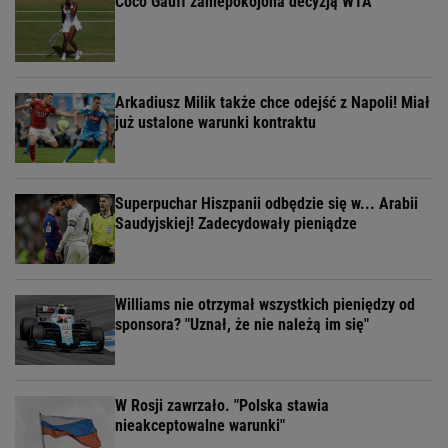
Coco Gauff zaniepokojona decyzją WTA
Arkadiusz Milik także chce odejść z Napoli! Miał
już ustalone warunki kontraktu
Superpuchar Hiszpanii odbędzie się w... Arabii
Saudyjskiej! Zadecydowały pieniądze
Williams nie otrzymał wszystkich pieniędzy od
sponsora? "Uznał, że nie należą im się"
W Rosji zawrzało. "Polska stawia
nieakceptowalne warunki"