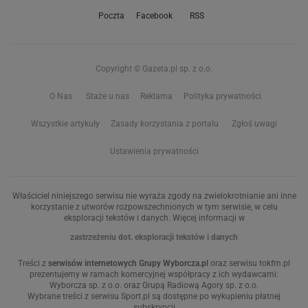
Poczta
Facebook
RSS
Copyright © Gazeta.pl sp. z o.o.
O Nas
Staże u nas
Reklama
Polityka prywatności
Wszystkie artykuły
Zasady korzystania z portalu
Zgłoś uwagi
Ustawienia prywatności
Właściciel niniejszego serwisu nie wyraża zgody na zwielokrotnianie ani inne
korzystanie z utworów rozpowszechnionych w tym serwisie, w celu
eksploracji tekstów i danych. Więcej informacji w
zastrzeżeniu dot. eksploracji tekstów i danych
Treści z
serwisów internetowych Grupy Wyborcza.pl
oraz serwisu tokfm.pl
prezentujemy w ramach komercyjnej współpracy z ich wydawcami:
Wyborcza sp. z o.o. oraz Grupą Radiową Agory sp. z o.o.
Wybrane treści z serwisu Sport.pl są dostępne po wykupieniu płatnej
subskrypcji