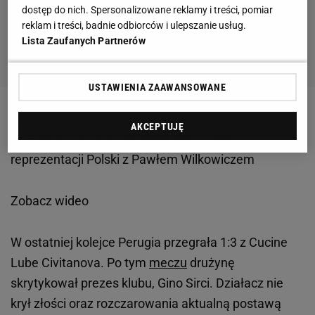
dostęp do nich. Spersonalizowane reklamy i treści, pomiar
reklam i treści, badnie odbiorców i ulepszanie usług.
Lista Zaufanych Partnerów
USTAWIENIA ZAAWANSOWANE
Heynen: Nie robię nic, czego nie lubiłem jako
AKCEPTUJĘ
zawodnik. Zobacz rozmowę selekcjonera
reprezentacji Polski z Pawłem Wilkowiczem
Zobacz wideo
W ostatniej kolejce Perugia przegrała 1:3 z Cucine
Lube Civitanova. Po tym
meczu
drużynę
skrytykował prezes klubu, Gino Sirci. Działacz nie
krył złości oraz rozczarowania aktualną postawą