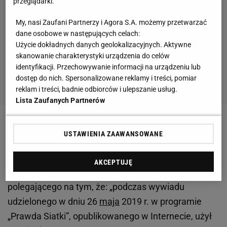
przeglądarki.
My, nasi Zaufani Partnerzy i Agora S.A. możemy przetwarzać
dane osobowe w następujących celach:
Użycie dokładnych danych geolokalizacyjnych. Aktywne
skanowanie charakterystyki urządzenia do celów
identyfikacji. Przechowywanie informacji na urządzeniu lub
dostęp do nich. Spersonalizowane reklamy i treści, pomiar
reklam i treści, badnie odbiorców i ulepszanie usług.
Lista Zaufanych Partnerów
Zobacz wideo
USTAWIENIA ZAAWANSOWANE
- Wydział Dyscypliny PZPS uznał winnym Michała
AKCEPTUJĘ
Kubiaka popełnienia wykroczenia dyscyplinarnego,
polegającego na tym, że: „podczas wywiadu
udzielonego w dniu 26
maja
2019 r. w programie
„Prawda Siatki”, opublikowanego w Internecie, użył