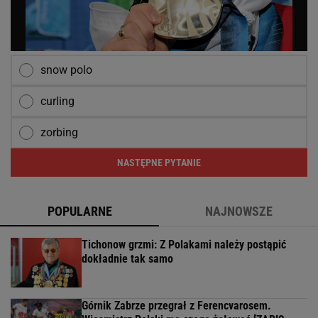
snow polo
curling
zorbing
NASTĘPNE PYTANIE
POPULARNE
NAJNOWSZE
Tichonow grzmi: Z Polakami należy postąpić
dokładnie tak samo
Górnik Zabrze przegrał z Ferencvarosem.