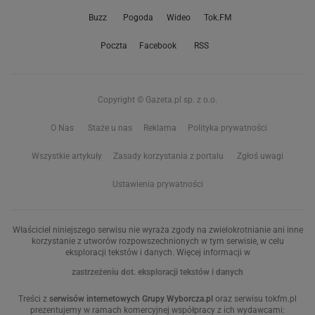
Buzz
Pogoda
Wideo
Tok.FM
Poczta
Facebook
RSS
Copyright © Gazeta.pl sp. z o.o.
O Nas
Staże u nas
Reklama
Polityka prywatności
Wszystkie artykuły
Zasady korzystania z portalu
Zgłoś uwagi
Ustawienia prywatności
Właściciel niniejszego serwisu nie wyraża zgody na zwielokrotnianie ani inne
korzystanie z utworów rozpowszechnionych w tym serwisie, w celu
eksploracji tekstów i danych. Więcej informacji w
zastrzeżeniu dot. eksploracji tekstów i danych
Treści z
serwisów internetowych Grupy Wyborcza.pl
oraz serwisu tokfm.pl
prezentujemy w ramach komercyjnej współpracy z ich wydawcami: