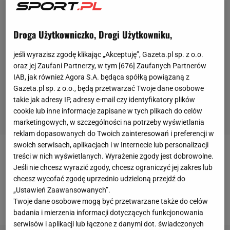
Droga Użytkowniczko, Drogi Użytkowniku,
jeśli wyrazisz zgodę klikając „Akceptuję”, Gazeta.pl sp. z o.o.
oraz jej Zaufani Partnerzy, w tym [
676
] Zaufanych Partnerów
IAB, jak również Agora S.A. będąca spółką powiązaną z
Gazeta.pl sp. z o.o., będą przetwarzać Twoje dane osobowe
takie jak adresy IP, adresy e-mail czy identyfikatory plików
cookie lub inne informacje zapisane w tych plikach do celów
marketingowych, w szczególności na potrzeby wyświetlania
reklam dopasowanych do Twoich zainteresowań i preferencji w
swoich serwisach, aplikacjach i w Internecie lub personalizacji
Wydział Dyscypliny PZPS rozpoznał wniosek
treści w nich wyświetlanych. Wyrażenie zgody jest dobrowolne.
Jeśli nie chcesz wyrazić zgody, chcesz ograniczyć jej zakres lub
Rzecznika Dyscyplinarnego PZPS w sprawie Michała
chcesz wycofać zgodę uprzednio udzieloną przejdź do
Kubiaka i zdecydował się na ukaranie kapitana
„Ustawień Zaawansowanych”.
reprezentacji polskich siatkarzy.
Twoje dane osobowe mogą być przetwarzane także do celów
badania i mierzenia informacji dotyczących funkcjonowania
serwisów i aplikacji lub łączone z danymi dot. świadczonych