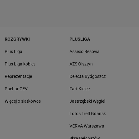
ROZGRYWKI
PLUSLIGA
Plus Liga
Asseco Resovia
Plus Liga kobiet
AZS Olsztyn
Reprezentacje
Delecta Bydgoszcz
Puchar CEV
Fart Kielce
Więcej o siatkówce
Jastrzębski Węgiel
Lotos Trefl Gdańsk
VERVA Warszawa
Skra Bełchatów