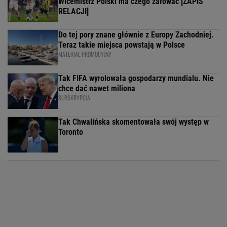
Wicemistrz Polski ma czego żałować [ZAPIS
RELACJI]
Do tej pory znane głównie z Europy Zachodniej.
Teraz takie miejsca powstają w Polsce
MATERIAŁ PROMOCYJNY
Tak FIFA wyrolowała gospodarzy mundialu. Nie
chce dać nawet miliona
SUBSKRYPCJA
Tak Chwalińska skomentowała swój występ w
Toronto