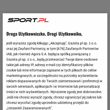
Nie dla wszystkich drużyn sezon
ligi
włoskiej się
Droga Użytkowniczko, Drogi Użytkowniku,
zakończył, jednak sporo nerwowości jest w jednym z
zespołów, który pomimo oczekiwań znalazł się poza
jeśli wyrazisz zgodę klikając „Akceptuję”, Gazeta.pl sp. z o.o.
oraz jej Zaufani Partnerzy, w tym [
676
] Zaufanych Partnerów
finałem Serie A. Chodzi o Azimut Modenę, której
IAB, jak również Agora S.A. będąca spółką powiązaną z
siatkarze pożegnali się z rozgrywkami na etapie
Gazeta.pl sp. z o.o., będą przetwarzać Twoje dane osobowe
półfinału (przegrana 1:3 w meczach z Cucine Lube
takie jak adresy IP, adresy e-mail czy identyfikatory plików
cookie lub inne informacje zapisane w tych plikach do celów
Civitanova).
marketingowych, w szczególności na potrzeby wyświetlania
reklam dopasowanych do Twoich zainteresowań i preferencji w
swoich serwisach, aplikacjach i w Internecie lub personalizacji
treści w nich wyświetlanych. Wyrażenie zgody jest dobrowolne.
Jeśli nie chcesz wyrazić zgody, chcesz ograniczyć jej zakres lub
chcesz wycofać zgodę uprzednio udzieloną przejdź do
„Ustawień Zaawansowanych”.