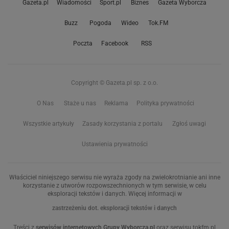
Gazeta.pl
Wiadomości
Sport.pl
Biznes
Gazeta Wyborcza
Buzz
Pogoda
Wideo
Tok.FM
Poczta
Facebook
RSS
Copyright © Gazeta.pl sp. z o.o.
O Nas
Staże u nas
Reklama
Polityka prywatności
Wszystkie artykuły
Zasady korzystania z portalu
Zgłoś uwagi
Ustawienia prywatności
Właściciel niniejszego serwisu nie wyraża zgody na zwielokrotnianie ani inne
korzystanie z utworów rozpowszechnionych w tym serwisie, w celu
eksploracji tekstów i danych. Więcej informacji w
zastrzeżeniu dot. eksploracji tekstów i danych
Treści z
serwisów internetowych Grupy Wyborcza.pl
oraz serwisu tokfm.pl