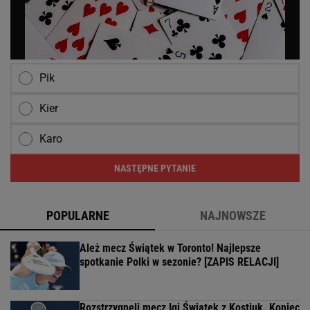
Pik
Kier
Karo
NASTĘPNE PYTANIE
POPULARNE
NAJNOWSZE
Ależ mecz Świątek w Toronto! Najlepsze
spotkanie Polki w sezonie? [ZAPIS RELACJI]
Rozstrzygnęli mecz Igi Świątek z Kostiuk. Koniec