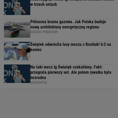
w trzech setach
Północna brama gazowa. Jak Polska buduje
nową architekturę energetyczną regionu
MATERIAŁ PROMOCYJNY
Świątek odwróciła losy meczu z Kostiuk! 6:2 na
koniec
Na taki mecz Ig Światęk czekaliśmy. Fakt:
przegrała pierwszy set. Ale potem rywalka była
bezradna
SUBSKRYPCJA