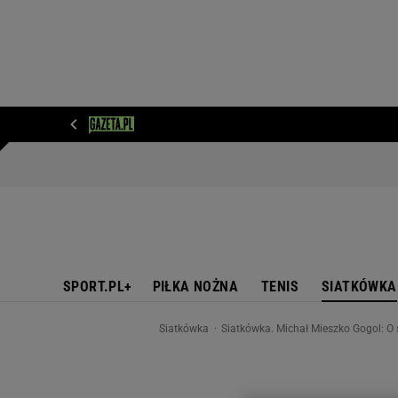
WIADOMOŚCI
NEXT
SPORT
PLOTEK
D
SPORT.PL+
PIŁKA NOŻNA
TENIS
SIATKÓWKA
Siatkówka
Siatkówka. Michał Mieszko Gogol: O 