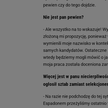
pewien czy do tego dojdzie.
Nie jest pan pewien?
- Ale wszystko na to wskazuje! W
złożoną mi propozycję, ponieważ 
wymienili moje nazwisko w kontek
samych kandydatów. Ostateczne ro
wtedy będziemy mogli mówić o jaki
moja praca została doceniona zar
Więcej jest w panu niecierpliwoś
ogłosił sztab zamiast selekcjone
- Na razie nie podchodzę do tej sy
Espadonem przeżyliśmy ostatnio