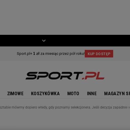
ZIECKO
MOTO
ZIMOWE
KOSZYKÓWKA
MOTO
INNE
MAGAZYN S
sztabie mówmy dopiero wtedy, gdy poznamy selekcjonera. Jeśli decyzja zapadnie w 