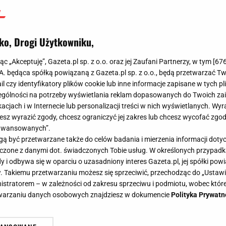
ko, Drogi Użytkowniku,
jąc „Akceptuję”, Gazeta.pl sp. z o.o. oraz jej Zaufani Partnerzy, w tym [
67
.A. będąca spółką powiązaną z Gazeta.pl sp. z o.o., będą przetwarzać T
ail czy identyfikatory plików cookie lub inne informacje zapisane w tych p
gólności na potrzeby wyświetlania reklam dopasowanych do Twoich zain
acjach i w Internecie lub personalizacji treści w nich wyświetlanych. Wyr
cesz wyrazić zgody, chcesz ograniczyć jej zakres lub chcesz wycofać zgo
aawansowanych”.
 być przetwarzane także do celów badania i mierzenia informacji dot
 łączone z danymi dot. świadczonych Tobie usług. W określonych przypad
i odbywa się w oparciu o uzasadniony interes Gazeta.pl, jej spółki powi
. Takiemu przetwarzaniu możesz się sprzeciwić, przechodząc do „Ust
nistratorem – w zależności od zakresu sprzeciwu i podmiotu, wobec które
etwarzaniu danych osobowych znajdziesz w dokumencie
Polityka Prywatn