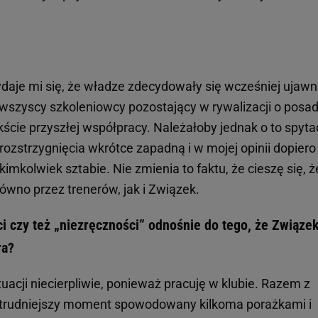
ydaje mi się, że władze zdecydowały się wcześniej ujawn
wszyscy szkoleniowcy pozostający w rywalizacji o posa
ście przyszłej współpracy. Należałoby jednak o to spyta
zstrzygnięcia wkrótce zapadną i w mojej opinii dopiero
mkolwiek sztabie. Nie zmienia to faktu, że cieszę się, ż
ówno przez trenerów, jak i Związek.
ci czy też „niezręczności” odnośnie do tego, że Związe
ra?
tuacji niecierpliwie, ponieważ pracuję w klubie. Razem z
 trudniejszy moment spowodowany kilkoma porażkami i