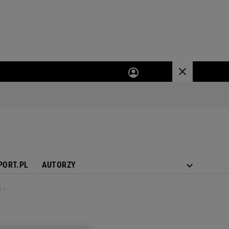
PORT.PL
AUTORZY
lutym, to czasu zostanie niewiele