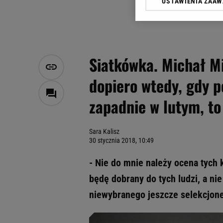
USTAWIENIA ZAA
Klikając „Akceptuję” wyra
Zaufanych Partnerów i A
dotyczące plików cookie,
odnośnik „Ustawienia pr
plików cookie możliwa je
Siatkówka. Michał M
My, nasi Zaufani Partne
dopiero wtedy, gdy p
Użycie dokładnych danych
Przechowywanie informacji
zapadnie w lutym, to
badnie odbiorców i uleps
Sara Kalisz
30 stycznia 2018, 10:49
- Nie do mnie należy ocena tych 
będę dobrany do tych ludzi, a ni
niewybranego jeszcze selekcjone