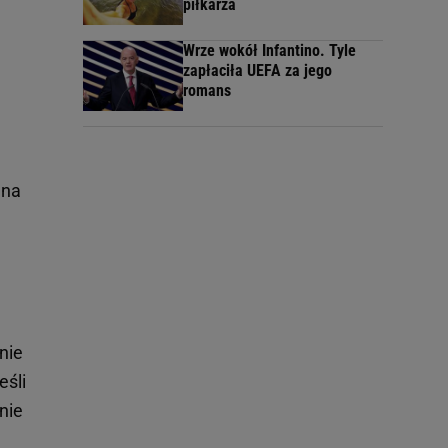
piłkarza
Wrze wokół Infantino. Tyle
zapłaciła UEFA za jego
romans
 na
nie
eśli
nie