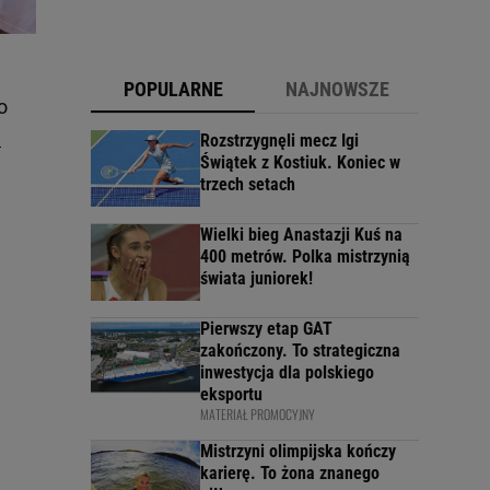
POPULARNE
NAJNOWSZE
o
l
Rozstrzygnęli mecz Igi
Świątek z Kostiuk. Koniec w
trzech setach
Wielki bieg Anastazji Kuś na
400 metrów. Polka mistrzynią
świata juniorek!
Pierwszy etap GAT
zakończony. To strategiczna
inwestycja dla polskiego
eksportu
MATERIAŁ PROMOCYJNY
Mistrzyni olimpijska kończy
karierę. To żona znanego