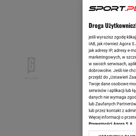
Droga Użytkownicz
jeśli wyrazisz zgodę klika
IAB, jak również Agora S
jak adresy IP, adresy e-m
marketingowych, w szcze
w swoich serwisach, aplik
dobrowolne. Jeśli nie ch
przejdź do „Ustawień Z
Twoje dane osobowe mogą
serwisów i aplikacji lub
danych nie wymaga zgody 
lub Zaufanych Partnerów
lub przez kontakt z admi
Więcej informacji o prz
Prywatności Agora S.A.