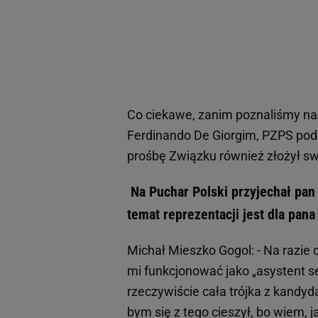
Co ciekawe, zanim poznaliśmy na
Ferdinando De Giorgim, PZPS podał
prośbę Związku również złożył sw
Na Puchar Polski przyjechał pan j
temat reprezentacji jest dla pan
Michał Mieszko Gogol: - Na razi
mi funkcjonować jako „asystent s
rzeczywiście cała trójka z kandy
bym się z tego cieszył, bo wiem, 