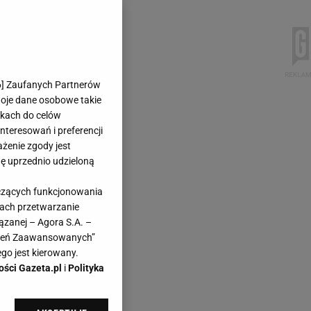
6
] Zaufanych Partnerów
woje dane osobowe takie
likach do celów
teresowań i preferencji
ażenie zgody jest
dę uprzednio udzieloną
yczących funkcjonowania
kach przetwarzanie
ązanej – Agora S.A. –
awień Zaawansowanych”
go jest kierowany.
ości Gazeta.pl
i
Polityka