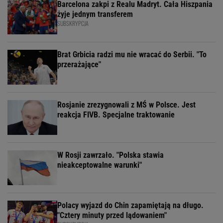
Barcelona zakpi z Realu Madryt. Cała Hiszpania
żyje jednym transferem
SUBSKRYPCJA
Brat Grbicia radzi mu nie wracać do Serbii. "To
przerażające"
Rosjanie zrezygnowali z MŚ w Polsce. Jest
reakcja FIVB. Specjalne traktowanie
W Rosji zawrzało. "Polska stawia
nieakceptowalne warunki"
Polacy wyjazd do Chin zapamiętają na długo.
"Cztery minuty przed lądowaniem"