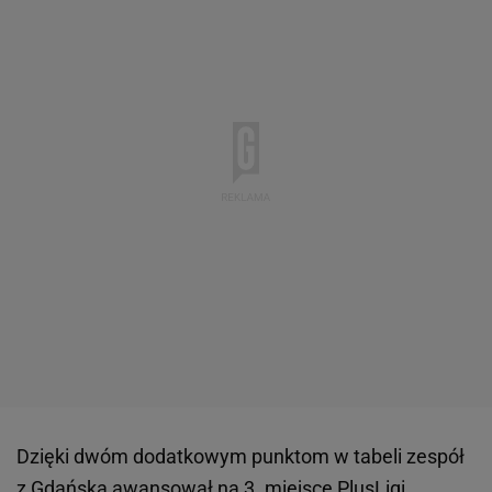
Dzięki dwóm dodatkowym punktom w tabeli zespół
z Gdańska awansował na 3. miejsce PlusLigi,