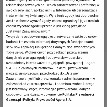
reklam dopasowanych do Twoich zainteresowań i preferencji w
swoich serwisach, aplikacjach i w Internecie lub personalizacji
treści w nich wyświetlanych. Wyrażenie zgody jest dobrowolne.
Jeśli nie chcesz wyrazić zgody, chcesz ograniczyć jej zakres lub
chcesz wycofać zgodę uprzednio udzieloną przejdź do
„Ustawień Zaawansowanych”.
Twoje dane osobowe mogą być przetwarzane także do celów
badania i mierzenia informacji dotyczących funkcjonowania
serwisów i aplikacji lub łączone z danymi dot. świadczonych
Tobie usług. W określonych przypadkach przetwarzanie
danych nie wymaga zgody i odbywa się w oparciu o
W
meczu
ze szczecinianami liderzy PlusLigi dodali
uzasadniony interes Gazeta.pl, jej spółki powiązanej – Agora
S.A. – lub Zaufanych Partnerów. Takiemu przetwarzaniu
sobie nerwów w dużej mierze przez niestabilność na
możesz się sprzeciwić, przechodząc do „Ustawień
lewym skrzydle. 21-letni Kamil Semeniuk nie radził
Zaawansowanych” lub przez kontakt z administratorem – w
sobie ani w przyjęciu (24 procent dokładności), ani w
zależności od zakresu sprzeciwu i podmiotu, wobec którego
jest kierowany. Więcej informacji o przetwarzaniu danych
ataku (kończył średnio 1 na 3 piłki). Od czwartego
osobowych znajdziesz w dokumencie
Polityka Prywatności
seta na stałe zastąpił go Rafał Szymura, co
Gazeta.pl
i
Polityka Prywatności Agora S.A.
przyniosło efekty w postaci łatwo wygranych partii