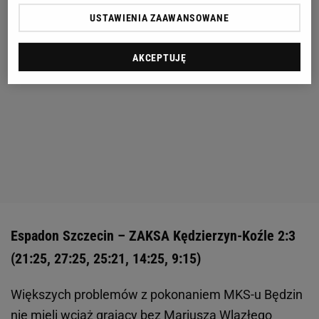
USTAWIENIA ZAAWANSOWANE
AKCEPTUJĘ
Espadon Szczecin – ZAKSA Kędzierzyn-Koźle 2:3
(21:25, 27:25, 25:21, 14:25, 9:15)
Większych problemów z pokonaniem MKS-u Będzin
nie mieli wciąż grający bez Mariusza Wlazłego