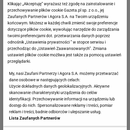
Klikając „Akceptuję” wyrażasz też zgodę na zainstalowanie i
(25:15 i 15:9; Szymura przyjmował z 57 procentową
przechowywanie plików cookie Gazeta.pl sp. z o.o., jej
dokładnością i atakował na ponad 50 procentach
Zaufanych Partnerów i Agora S.A. na Twoim urządzeniu
skuteczności). Warto podkreślić również świetną grę
końcowym. Możesz w każdej chwili zmienić swoje preferencje
dotyczące plików cookie, wywołując narzędzie do zarządzania
lidera ZAKSY, Sama Deroo, który zdobył 29 punktów
twoimi preferencjami dot. przetwarzania danych poprzez
kończąc średnio 3 na 4 zagrania.
odnośnik „Ustawienia prywatności ” w stopce serwisu i
przechodząc do „Ustawień Zaawansowanych”. Zmiana
W drużynie Espadonu dobrze spisali się Bartłomiej
ustawień plików cookie możliwa jest także za pomocą ustawień
Kluth (24 punkty), a także Bartosz Gawryszewski (12
przeglądarki.
punktów, 69 procent w ataku).
My, nasi Zaufani Partnerzy i Agora S.A. możemy przetwarzać
dane osobowe w następujących celach:
Użycie dokładnych danych geolokalizacyjnych. Aktywne
skanowanie charakterystyki urządzenia do celów
identyfikacji. Przechowywanie informacji na urządzeniu lub
dostęp do nich. Spersonalizowane reklamy i treści, pomiar
reklam i treści, badnie odbiorców i ulepszanie usług.
Lista Zaufanych Partnerów