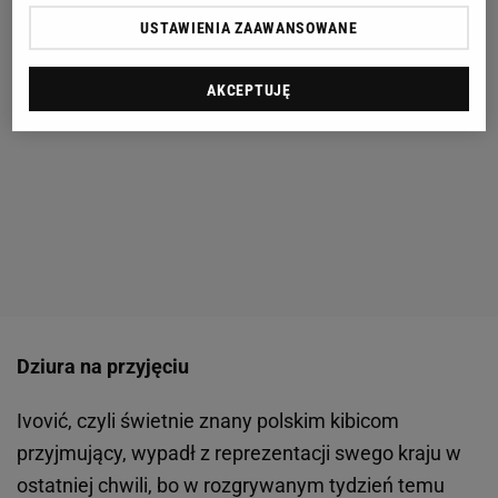
USTAWIENIA ZAAWANSOWANE
AKCEPTUJĘ
Dziura na przyjęciu
Ivović, czyli świetnie znany polskim kibicom
przyjmujący, wypadł z reprezentacji swego kraju w
ostatniej chwili, bo w rozgrywanym tydzień temu