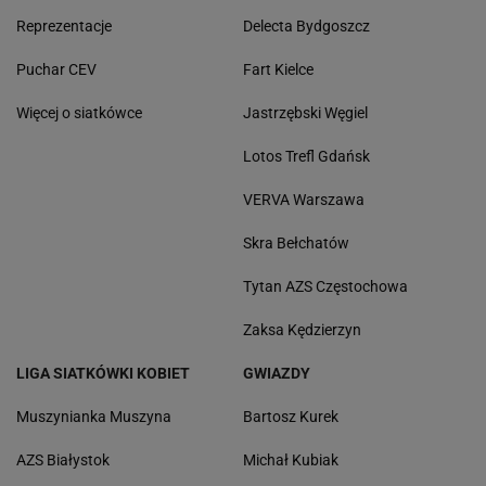
Reprezentacje
Delecta Bydgoszcz
Puchar CEV
Fart Kielce
Więcej o siatkówce
Jastrzębski Węgiel
Lotos Trefl Gdańsk
VERVA Warszawa
Skra Bełchatów
Tytan AZS Częstochowa
Zaksa Kędzierzyn
LIGA SIATKÓWKI KOBIET
GWIAZDY
Muszynianka Muszyna
Bartosz Kurek
AZS Białystok
Michał Kubiak