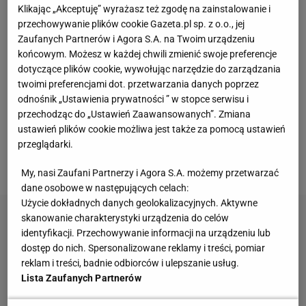
Klikając „Akceptuję” wyrażasz też zgodę na zainstalowanie i
naszej drużyny są najczęściej typowani do
przechowywanie plików cookie Gazeta.pl sp. z o.o., jej
końcowego zwycięstwa.
Zaufanych Partnerów i Agora S.A. na Twoim urządzeniu
końcowym. Możesz w każdej chwili zmienić swoje preferencje
- Jeszcze tydzień temu powiedziałbym, że Serbia
dotyczące plików cookie, wywołując narzędzie do zarządzania
jest obecnie zespołem lepszym od Polski – mówi
twoimi preferencjami dot. przetwarzania danych poprzez
odnośnik „Ustawienia prywatności ” w stopce serwisu i
nam Kamil Sołoducha. - Natomiast po kontuzji
przechodząc do „Ustawień Zaawansowanych”. Zmiana
Marko Ivovicia myślę, że jednak delikatną przewagę
ustawień plików cookie możliwa jest także za pomocą ustawień
ma Polska – dodaje statystyków Finów, a w
przeglądarki.
przeszłości statystyk naszej kadry.
My, nasi Zaufani Partnerzy i Agora S.A. możemy przetwarzać
dane osobowe w następujących celach:
Użycie dokładnych danych geolokalizacyjnych. Aktywne
skanowanie charakterystyki urządzenia do celów
identyfikacji. Przechowywanie informacji na urządzeniu lub
dostęp do nich. Spersonalizowane reklamy i treści, pomiar
reklam i treści, badnie odbiorców i ulepszanie usług.
Lista Zaufanych Partnerów