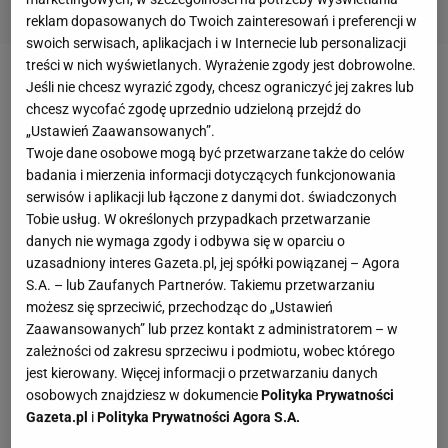
reklam dopasowanych do Twoich zainteresowań i preferencji w
swoich serwisach, aplikacjach i w Internecie lub personalizacji
treści w nich wyświetlanych. Wyrażenie zgody jest dobrowolne.
Rok po tamtym meczu serbską kadrę objął Grbić. I
Jeśli nie chcesz wyrazić zgody, chcesz ograniczyć jej zakres lub
chcesz wycofać zgodę uprzednio udzieloną przejdź do
trzeba powiedzieć, że legendarny zawodnik dobrze
„Ustawień Zaawansowanych”.
radzi sobie w roli trenera. Jeszcze w 2015 roku
Twoje dane osobowe mogą być przetwarzane także do celów
Serbowie identycznie jak Polacy odpadli w
badania i mierzenia informacji dotyczących funkcjonowania
serwisów i aplikacji lub łączone z danymi dot. świadczonych
ćwierćfinale bułgarsko-włoskich ME. Ale w roku
Tobie usług. W określonych przypadkach przetwarzanie
2016 wygrali Ligę Światową, m.in. pokonując nasz
danych nie wymaga zgody i odbywa się w oparciu o
zespół w turnieju finałowym w Krakowie. W
uzasadniony interes Gazeta.pl, jej spółki powiązanej – Agora
S.A. – lub Zaufanych Partnerów. Takiemu przetwarzaniu
tegorocznej edycji „światówki” też dotarli do Final
możesz się sprzeciwić, przechodząc do „Ustawień
Six, i choć w Kurytybie nie wypadli najlepiej, bo nie
Zaawansowanych” lub przez kontakt z administratorem – w
wyszli z grupy (przegrali 1:3 z USA i 2:3 z Francją), to
zależności od zakresu sprzeciwu i podmiotu, wobec którego
jest kierowany. Więcej informacji o przetwarzaniu danych
w całych rozgrywkach pokazali, że są jedną z
osobowych znajdziesz w dokumencie
Polityka Prywatności
najlepszych drużyn na naszym kontynencie. Przed
Gazeta.pl
i
Polityka Prywatności Agora S.A.
startem
polskich
ME Serbowie obok Francuzów i