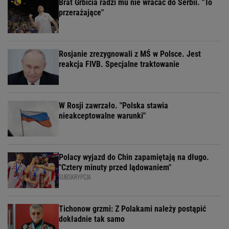
Brat Grbicia radzi mu nie wracać do Serbii. "To
przerażające"
Rosjanie zrezygnowali z MŚ w Polsce. Jest
reakcja FIVB. Specjalne traktowanie
W Rosji zawrzało. "Polska stawia
nieakceptowalne warunki"
Polacy wyjazd do Chin zapamiętają na długo.
"Cztery minuty przed lądowaniem"
SUBSKRYPCJA
Tichonow grzmi: Z Polakami należy postąpić
dokładnie tak samo