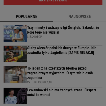
NASTĘPNE PYTANIE
POPULARNE
NAJNOWSZE
Trzy minuty i wstrząs u Igi Świątek. Szkoda, że
Roig tego nie widział
SUBSKRYPCJA
Słaby wieczór polskich drużyn w Europie. Nie
zawiodła tylko Jagiellonia [ZAPIS RELACJI]
To jeden z najczęstszych błędów przed
zagranicznym wyjazdem. O tym wiele osób
zapomina
MATERIAŁ PROMOCYJNY
Lewandowski nie ma żadnych szans. Ekspert
mówi to wprost