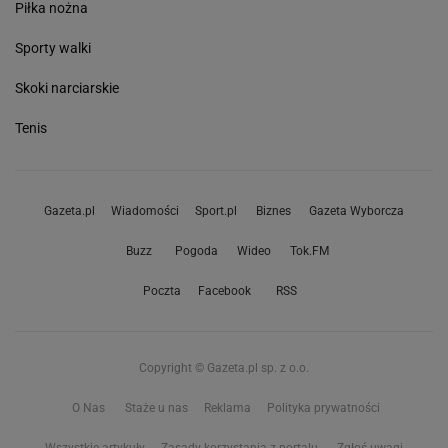
Piłka nożna
Sporty walki
Skoki narciarskie
Tenis
Gazeta.pl
Wiadomości
Sport.pl
Biznes
Gazeta Wyborcza
Buzz
Pogoda
Wideo
Tok.FM
Poczta
Facebook
RSS
Copyright © Gazeta.pl sp. z o.o.
O Nas
Staże u nas
Reklama
Polityka prywatności