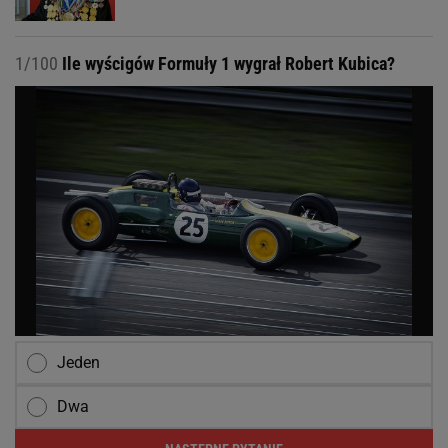
1/100
Ile wyścigów Formuły 1 wygrał Robert Kubica?
Jeden
Dwa