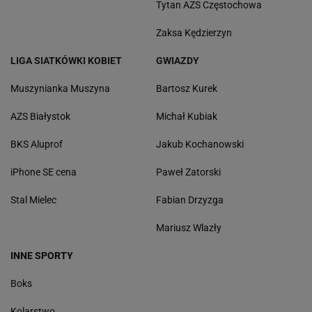
Tytan AZS Częstochowa
Zaksa Kędzierzyn
LIGA SIATKÓWKI KOBIET
GWIAZDY
Muszynianka Muszyna
Bartosz Kurek
AZS Białystok
Michał Kubiak
BKS Aluprof
Jakub Kochanowski
iPhone SE cena
Paweł Zatorski
Stal Mielec
Fabian Drzyzga
Mariusz Wlazły
INNE SPORTY
Boks
Kolarstwo