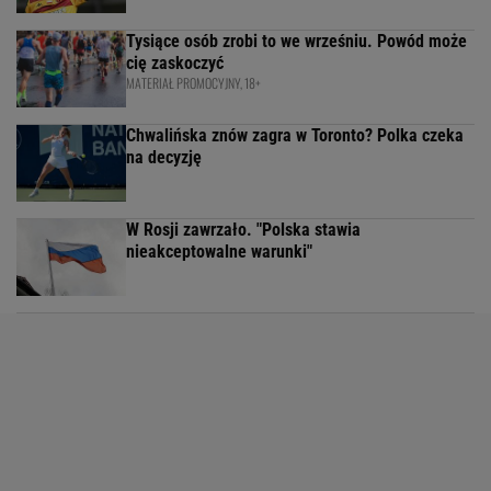
Tysiące osób zrobi to we wrześniu. Powód może
cię zaskoczyć
MATERIAŁ PROMOCYJNY, 18+
Chwalińska znów zagra w Toronto? Polka czeka
na decyzję
W Rosji zawrzało. "Polska stawia
nieakceptowalne warunki"