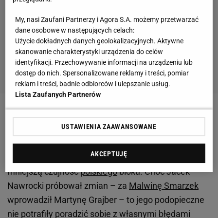
My, nasi Zaufani Partnerzy i Agora S.A. możemy przetwarzać
dane osobowe w następujących celach:
Użycie dokładnych danych geolokalizacyjnych. Aktywne
skanowanie charakterystyki urządzenia do celów
identyfikacji. Przechowywanie informacji na urządzeniu lub
dostęp do nich. Spersonalizowane reklamy i treści, pomiar
reklam i treści, badnie odbiorców i ulepszanie usług.
Lista Zaufanych Partnerów
Tak wysoka wygrana biało-czerwonych nie
USTAWIENIA ZAAWANSOWANE
oznaczała jednak końca emocji. W drugiej partii do
stanu 9:7 prowadziły reprezentantki Kazachstanu,
AKCEPTUJĘ
które pod wodzą Zdanowej wykorzystywały
mniejszą czujność
polskiego
bloku. Choć Jacek
Nawrocki próbował zmian – za
Malwinę Smarzek
wprowadził Martynę Grajber – to jego podopieczne
nie potrafiły poradzić sobie z własnymi błędami