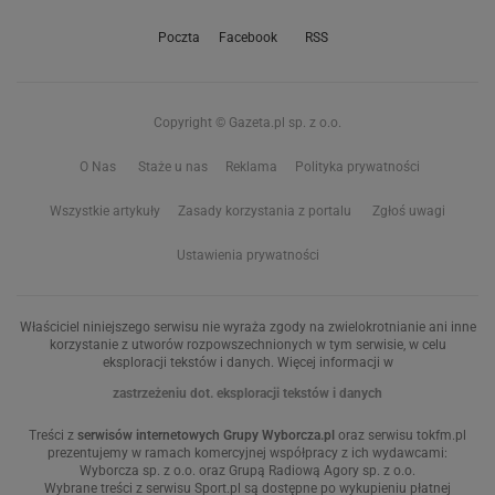
Poczta
Facebook
RSS
Copyright © Gazeta.pl sp. z o.o.
O Nas
Staże u nas
Reklama
Polityka prywatności
Wszystkie artykuły
Zasady korzystania z portalu
Zgłoś uwagi
Ustawienia prywatności
Właściciel niniejszego serwisu nie wyraża zgody na zwielokrotnianie ani inne
korzystanie z utworów rozpowszechnionych w tym serwisie, w celu
eksploracji tekstów i danych. Więcej informacji w
zastrzeżeniu dot. eksploracji tekstów i danych
Treści z
serwisów internetowych Grupy Wyborcza.pl
oraz serwisu tokfm.pl
prezentujemy w ramach komercyjnej współpracy z ich wydawcami:
Wyborcza sp. z o.o. oraz Grupą Radiową Agory sp. z o.o.
Wybrane treści z serwisu Sport.pl są dostępne po wykupieniu płatnej