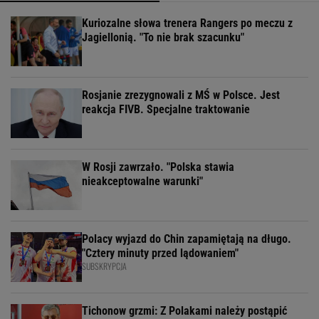
Kuriozalne słowa trenera Rangers po meczu z
Jagiellonią. "To nie brak szacunku"
Rosjanie zrezygnowali z MŚ w Polsce. Jest
reakcja FIVB. Specjalne traktowanie
W Rosji zawrzało. "Polska stawia
nieakceptowalne warunki"
Polacy wyjazd do Chin zapamiętają na długo.
"Cztery minuty przed lądowaniem"
SUBSKRYPCJA
Tichonow grzmi: Z Polakami należy postąpić