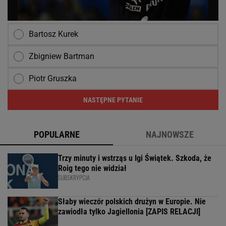
Bartosz Kurek
Zbigniew Bartman
Piotr Gruszka
NASTĘPNE PYTANIE
POPULARNE
NAJNOWSZE
Trzy minuty i wstrząs u Igi Świątek. Szkoda, że
Roig tego nie widział
SUBSKRYPCJA
Słaby wieczór polskich drużyn w Europie. Nie
zawiodła tylko Jagiellonia [ZAPIS RELACJI]