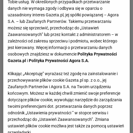
Tobie usług. W określonych przypadkach przetwarzanie
danych nie wymaga zgody i odbywa się w oparciu o
uzasadniony interes Gazeta.pl, jej spółki powiązanej – Agora
S.A. – lub Zaufanych Partnerów. Takiemu przetwarzaniu
możesz się sprzeciwić, przechodząc do „Ustawień
Zaawansowanych” lub przez kontakt z administratorem – w
zależności od zakresu sprzeciwu i podmiotu, wobec którego
jest kierowany. Więcej informacji o przetwarzaniu danych
osobowych znajdziesz w dokumencie
Polityka Prywatności
Gazeta.pl
i
Polityka Prywatności Agora S.A.
Klikając „Akceptuję” wyrażasz też zgodę na zainstalowanie i
przechowywanie plików cookie Gazeta.pl sp. z o.o., jej
Zaufanych Partnerów i Agora S.A. na Twoim urządzeniu
końcowym. Możesz w każdej chwili zmienić swoje preferencje
dotyczące plików cookie, wywołując narzędzie do zarządzania
twoimi preferencjami dot. przetwarzania danych poprzez
odnośnik „Ustawienia prywatności ” w stopce serwisu i
przechodząc do „Ustawień Zaawansowanych”. Zmiana
ustawień plików cookie możliwa jest także za pomocą ustawień
przeglądarki.