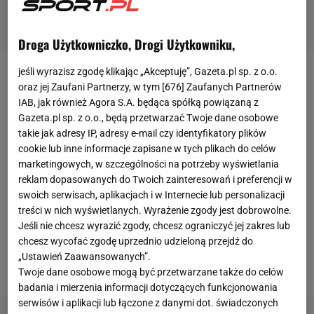
Droga Użytkowniczko, Drogi Użytkowniku,
jeśli wyrazisz zgodę klikając „Akceptuję”, Gazeta.pl sp. z o.o.
Pierwszy set w spotkaniu to zmagania bez większej
oraz jej Zaufani Partnerzy, w tym [
676
] Zaufanych Partnerów
historii – tylko do pierwszej przerwy technicznej
IAB, jak również Agora S.A. będąca spółką powiązaną z
Gazeta.pl sp. z o.o., będą przetwarzać Twoje dane osobowe
reprezentantki Kazachstanu były w stanie
takie jak adresy IP, adresy e-mail czy identyfikatory plików
dotrzymać kroku rywalom (8:7). Od stanu 10:8 dla
cookie lub inne informacje zapisane w tych plikach do celów
Polek i kolejnego udanego ataku Agnieszki
marketingowych, w szczególności na potrzeby wyświetlania
reklam dopasowanych do Twoich zainteresowań i preferencji w
Kąkolewskiej ze środka, biało-czerwone bez
swoich serwisach, aplikacjach i w Internecie lub personalizacji
większych problemów podporządkowały sobie
treści w nich wyświetlanych. Wyrażenie zgody jest dobrowolne.
przeciwniczki (16:9). Od
wyniku
19:12 zespół Jacka
Jeśli nie chcesz wyrazić zgody, chcesz ograniczyć jej zakres lub
chcesz wycofać zgodę uprzednio udzieloną przejdź do
Nawrockiego nie stracił już ani jednego punktu
„Ustawień Zaawansowanych”.
(25:12).
Twoje dane osobowe mogą być przetwarzane także do celów
badania i mierzenia informacji dotyczących funkcjonowania
serwisów i aplikacji lub łączone z danymi dot. świadczonych