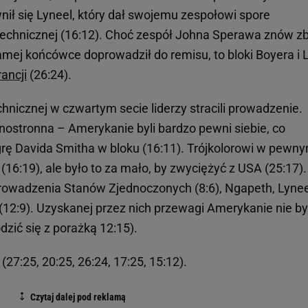
ił się Lyneel, który dał swojemu zespołowi spore
technicznej (16:12). Choć zespół Johna Sperawa znów zb
samej końcówce doprowadził do remisu, to bloki Boyera i 
rancji
(26:24).
hnicznej w czwartym secie liderzy stracili prowadzenie.
dnostronna – Amerykanie byli bardzo pewni siebie, co
 grę Davida Smitha w bloku (16:11). Trójkolorowi w pewn
(16:19), ale było to za mało, by zwyciężyć z USA (25:17)
owadzenia Stanów Zjednoczonych (8:6), Ngapeth, Lyneel
 (12:9). Uzyskanej przez nich przewagi Amerykanie nie by
odzić się z porażką 12:15).
27:25, 20:25, 26:24, 17:25, 15:12).