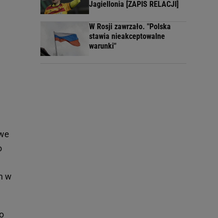
Jagiellonia [ZAPIS RELACJI]
W Rosji zawrzało. "Polska
stawia nieakceptowalne
warunki"
owe
o
h w
o