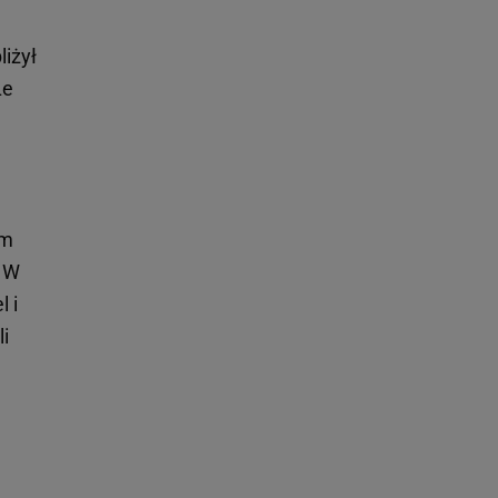
liżył
Le
ym
. W
 i
li