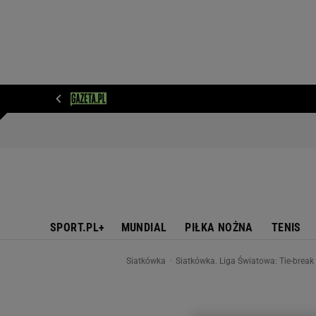
WIADOMOŚCI
NEXT
SPORT
PLOTEK
D
SPORT.PL+
MUNDIAL
PIŁKA NOŻNA
TENIS
Siatkówka
Siatkówka. Liga Światowa: Tie-break