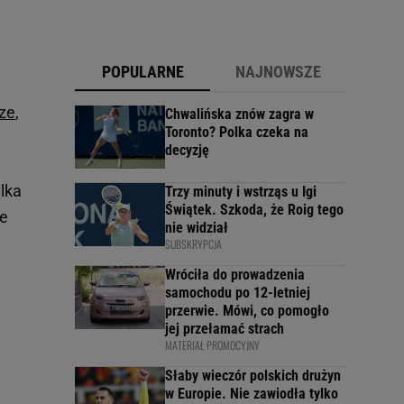
POPULARNE
NAJNOWSZE
ze
,
Chwalińska znów zagra w
Toronto? Polka czeka na
decyzję
lka
Trzy minuty i wstrząs u Igi
Świątek. Szkoda, że Roig tego
ie
nie widział
SUBSKRYPCJA
Wróciła do prowadzenia
samochodu po 12-letniej
przerwie. Mówi, co pomogło
jej przełamać strach
MATERIAŁ PROMOCYJNY
Słaby wieczór polskich drużyn
w Europie. Nie zawiodła tylko