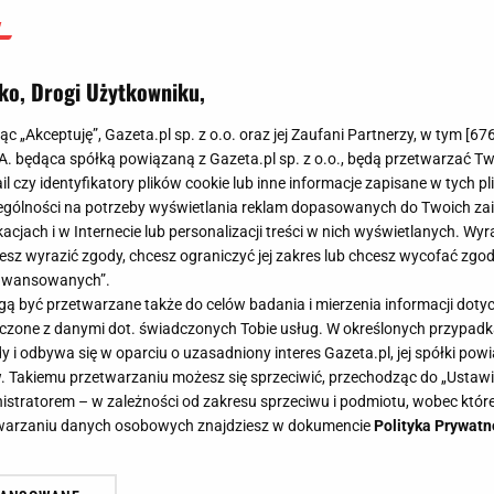
ko, Drogi Użytkowniku,
jąc „Akceptuję”, Gazeta.pl sp. z o.o. oraz jej Zaufani Partnerzy, w tym [
67
.A. będąca spółką powiązaną z Gazeta.pl sp. z o.o., będą przetwarzać T
ail czy identyfikatory plików cookie lub inne informacje zapisane w tych p
gólności na potrzeby wyświetlania reklam dopasowanych do Twoich zain
acjach i w Internecie lub personalizacji treści w nich wyświetlanych. Wyr
cesz wyrazić zgody, chcesz ograniczyć jej zakres lub chcesz wycofać zgo
aawansowanych”.
 być przetwarzane także do celów badania i mierzenia informacji dot
 łączone z danymi dot. świadczonych Tobie usług. W określonych przypad
i odbywa się w oparciu o uzasadniony interes Gazeta.pl, jej spółki powi
. Takiemu przetwarzaniu możesz się sprzeciwić, przechodząc do „Ust
nistratorem – w zależności od zakresu sprzeciwu i podmiotu, wobec które
etwarzaniu danych osobowych znajdziesz w dokumencie
Polityka Prywatn