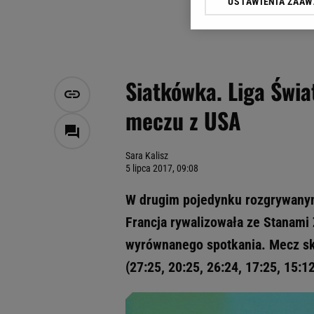
USTAWIENIA ZAA
Klikając „Akceptuję” wyra
Zaufanych Partnerów i A
dotyczące plików cookie,
odnośnik „Ustawienia pr
plików cookie możliwa je
Siatkówka. Liga Świa
My, nasi Zaufani Partne
meczu z USA
Użycie dokładnych danych
Przechowywanie informacji
badnie odbiorców i uleps
Sara Kalisz
5 lipca 2017, 09:08
W drugim pojedynku rozgrywanym 
Francja rywalizowała ze Stanami
wyrównanego spotkania. Mecz sko
(27:25, 20:25, 26:24, 17:25, 15:12