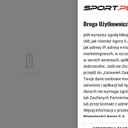
Droga Użytkownicz
jeśli wyrazisz zgodę klika
IAB, jak również Agora S
jak adresy IP, adresy e-m
marketingowych, w szcze
w swoich serwisach, aplik
dobrowolne. Jeśli nie ch
przejdź do „Ustawień Z
Twoje dane osobowe mogą
serwisów i aplikacji lub
danych nie wymaga zgody 
lub Zaufanych Partnerów
lub przez kontakt z admi
Więcej informacji o prz
Prywatności Agora S.A.