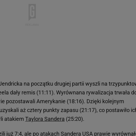
ndricka na początku drugiej partii wyszli na trzypunkt
eela dały remis (11:11). Wyrównana rywalizacja trwała d
ie pozostawali Amerykanie (18:16). Dzięki kolejnym
skali aż cztery punkty zapasu (21:17), co postawiło ic
yli atakiem
Taylora Sandera
(25:20).
zili już 7:4, ale po atakach Sandera USA prawie wyrównał