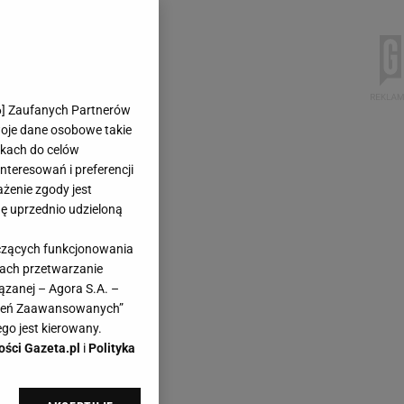
6
] Zaufanych Partnerów
woje dane osobowe takie
likach do celów
teresowań i preferencji
ażenie zgody jest
dę uprzednio udzieloną
yczących funkcjonowania
kach przetwarzanie
ązanej – Agora S.A. –
awień Zaawansowanych”
go jest kierowany.
ości Gazeta.pl
i
Polityka