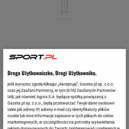
Droga Użytkowniczko, Drogi Użytkowniku,
jeśli wyrazisz zgodę klikając „Akceptuję”, Gazeta.pl sp. z o.o.
oraz jej Zaufani Partnerzy, w tym [
676
] Zaufanych Partnerów
Najlepszym rozgrywającym
turnieju
uznano
IAB, jak również Agora S.A. będąca spółką powiązaną z
zawodnika
MKS-u Będzin, Łukasza Kozuba. Świetne
Gazeta.pl sp. z o.o., będą przetwarzać Twoje dane osobowe
występy Bartosza Kwolka pomogły mu zająć
takie jak adresy IP, adresy e-mail czy identyfikatory plików
pierwsze miejsce w klasyfikacji najlepszych
cookie lub inne informacje zapisane w tych plikach do celów
marketingowych, w szczególności na potrzeby wyświetlania
przyjmujących. Na MVP, czyli najbardziej
reklam dopasowanych do Twoich zainteresowań i preferencji w