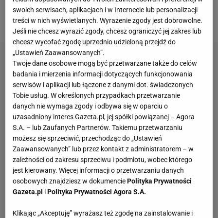
wartościowego zawodnika całej imprezy wybrano
swoich serwisach, aplikacjach i w Internecie lub personalizacji
naszego kapitana, Jakuba Kochanowskiego.
treści w nich wyświetlanych. Wyrażenie zgody jest dobrowolne.
Jeśli nie chcesz wyrazić zgody, chcesz ograniczyć jej zakres lub
chcesz wycofać zgodę uprzednio udzieloną przejdź do
„Ustawień Zaawansowanych”.
Twoje dane osobowe mogą być przetwarzane także do celów
badania i mierzenia informacji dotyczących funkcjonowania
serwisów i aplikacji lub łączone z danymi dot. świadczonych
Tobie usług. W określonych przypadkach przetwarzanie
danych nie wymaga zgody i odbywa się w oparciu o
uzasadniony interes Gazeta.pl, jej spółki powiązanej – Agora
S.A. – lub Zaufanych Partnerów. Takiemu przetwarzaniu
możesz się sprzeciwić, przechodząc do „Ustawień
Zaawansowanych” lub przez kontakt z administratorem – w
zależności od zakresu sprzeciwu i podmiotu, wobec którego
jest kierowany. Więcej informacji o przetwarzaniu danych
osobowych znajdziesz w dokumencie
Polityka Prywatności
Gazeta.pl
i
Polityka Prywatności Agora S.A.
Klikając „Akceptuję” wyrażasz też zgodę na zainstalowanie i