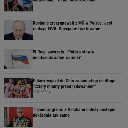
Rosjanie zrezygnowali z MŚ w Polsce. Jest
reakcja FIVB. Specjalne traktowanie
W Rosji zawrzało. "Polska stawia
nieakceptowalne warunki"
Polacy wyjazd do Chin zapamiętają na długo.
"Cztery minuty przed lądowaniem"
SUBSKRYPCJA
Tichonow grzmi: Z Polakami należy postąpić
dokładnie tak samo