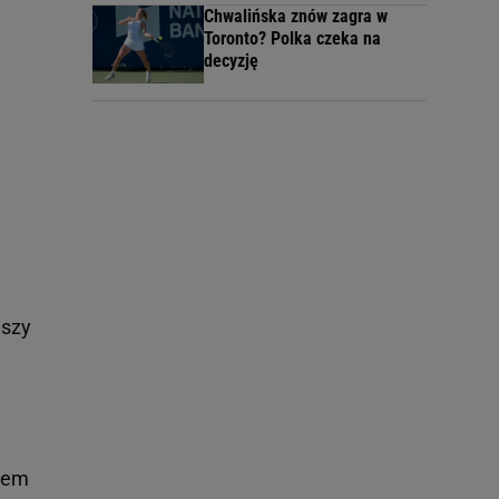
Chwalińska znów zagra w
Toronto? Polka czeka na
decyzję
wszy
zem