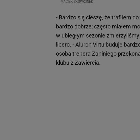
MACIEK SKOWRONEK
- Bardzo się cieszę, że trafiłem d
bardzo dobrze; często miałem moż
w ubiegłym sezonie zmierzyliśmy s
libero. - Aluron Virtu buduje bard
osoba trenera Zaniniego przekona
klubu z Zawiercia.