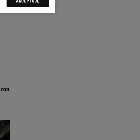
AKCEPTUJĘ
l sp. z o.o., jej
ić swoje preferencje
arzania danych poprzez
ych”. Zmiana ustawień
ach:
 celów identyfikacji.
omiar reklam i treści,
ezon