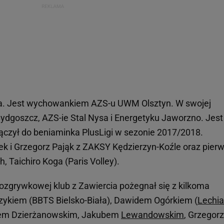
ta. Jest wychowankiem AZS-u UWM Olsztyn. W swojej
ydgoszcz, AZS-ie Stal Nysa i Energetyku Jaworzno. Jest
ączył do beniaminka PlusLigi w sezonie 2017/2018.
iek i Grzegorz Pająk z ZAKSY Kędzierzyn-Koźle oraz pier
 Taichiro Koga (Paris Volley).
rozgrywkowej klub z Zawiercia pożegnał się z kilkoma
ykiem (BBTS Bielsko-Biała), Dawidem Ogórkiem (
Lechia
zem Dzierżanowskim, Jakubem
Lewandowskim
, Grzegor