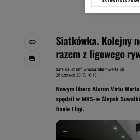
USTAWIENIA ZAA
Klikając „Akceptuję” wyra
Zaufanych Partnerów i A
dotyczące plików cookie,
odnośnik „Ustawienia pr
plików cookie możliwa je
Siatkówka. Kolejny n
My, nasi Zaufani Partne
razem z ligowego ry
Użycie dokładnych danych
Przechowywanie informacji
badnie odbiorców i uleps
Sara Kalisz (inf. własna/aluronwarta.pl)
28 czerwca 2017, 10:10
Nowym libero Aluron Virtu Warta
spędził w MKS-ie Ślepsk Suwałki
finale I ligi.