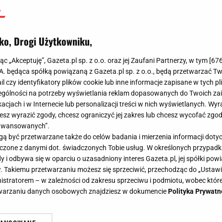
ko, Drogi Użytkowniku,
jąc „Akceptuję”, Gazeta.pl sp. z o.o. oraz jej Zaufani Partnerzy, w tym [
67
.A. będąca spółką powiązaną z Gazeta.pl sp. z o.o., będą przetwarzać T
ail czy identyfikatory plików cookie lub inne informacje zapisane w tych p
gólności na potrzeby wyświetlania reklam dopasowanych do Twoich zain
acjach i w Internecie lub personalizacji treści w nich wyświetlanych. Wyr
cesz wyrazić zgody, chcesz ograniczyć jej zakres lub chcesz wycofać zgo
aawansowanych”.
 być przetwarzane także do celów badania i mierzenia informacji dot
 łączone z danymi dot. świadczonych Tobie usług. W określonych przypad
i odbywa się w oparciu o uzasadniony interes Gazeta.pl, jej spółki powi
. Takiemu przetwarzaniu możesz się sprzeciwić, przechodząc do „Ust
nistratorem – w zależności od zakresu sprzeciwu i podmiotu, wobec które
etwarzaniu danych osobowych znajdziesz w dokumencie
Polityka Prywatn