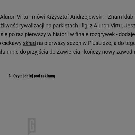
o Aluron Virtu - mówi Krzysztof Andrzejewski. - Znam klub
liwość rywalizacji na parkietach I
ligi
z Aluron Virtu. Jes
ię po raz pierwszy w historii w finale rozgrywek - dodaje
zo ciekawy
skład
na pierwszy sezon w PlusLidze, a do teg
ła mnie do przyjścia do Zawiercia - kończy nowy zawodn