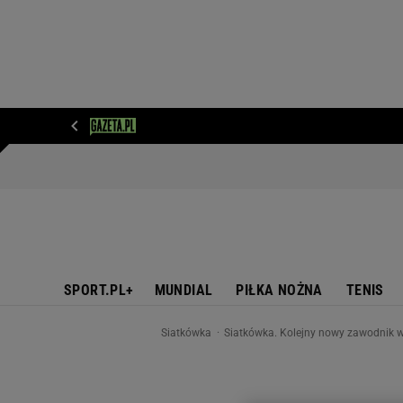
WIADOMOŚCI
NEXT
SPORT
PLOTEK
D
SPORT.PL+
MUNDIAL
PIŁKA NOŻNA
TENIS
Siatkówka
Siatkówka. Kolejny nowy zawodnik w