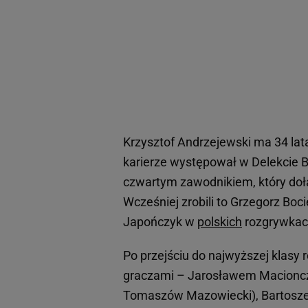
Krzysztof Andrzejewski ma 34 la
karierze występował w Delekcie B
czwartym zawodnikiem, który doł
Wcześniej zrobili to Grzegorz Boc
Japończyk w
polskich
rozgrywkach,
Po przejściu do najwyższej klasy 
graczami – Jarosławem Macioncz
Tomaszów Mazowiecki), Bartos