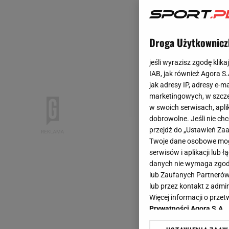
Droga Użytkownicz
jeśli wyrazisz zgodę klika
IAB, jak również Agora S
jak adresy IP, adresy e-m
marketingowych, w szcze
w swoich serwisach, aplik
dobrowolne. Jeśli nie ch
przejdź do „Ustawień Z
Twoje dane osobowe mogą
serwisów i aplikacji lub
danych nie wymaga zgody 
lub Zaufanych Partnerów
lub przez kontakt z admi
Więcej informacji o prz
Prywatności Agora S.A.