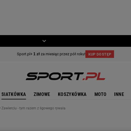
ZIECKO
MOTO
SIATKÓWKA
ZIMOWE
KOSZYKÓWKA
MOTO
INNE
 Zawierciu - tym razem z ligowego rywala