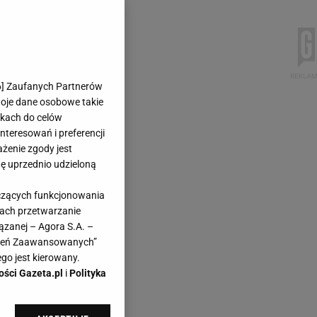
6
] Zaufanych Partnerów
woje dane osobowe takie
likach do celów
teresowań i preferencji
ażenie zgody jest
dę uprzednio udzieloną
yczących funkcjonowania
kach przetwarzanie
ązanej – Agora S.A. –
awień Zaawansowanych”
go jest kierowany.
ości Gazeta.pl
i
Polityka