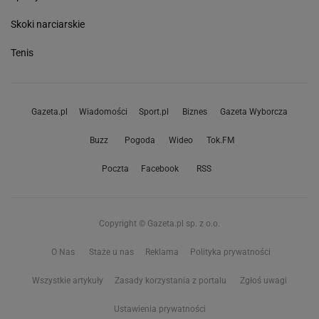
Skoki narciarskie
Tenis
Gazeta.pl
Wiadomości
Sport.pl
Biznes
Gazeta Wyborcza
Buzz
Pogoda
Wideo
Tok.FM
Poczta
Facebook
RSS
Copyright © Gazeta.pl sp. z o.o.
O Nas
Staże u nas
Reklama
Polityka prywatności
Wszystkie artykuły
Zasady korzystania z portalu
Zgłoś uwagi
Ustawienia prywatności