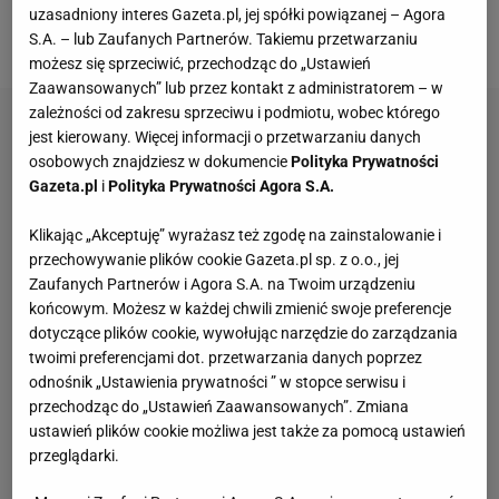
mistrzostw świata. I udowodnili. Po świetnym
uzasadniony interes Gazeta.pl, jej spółki powiązanej – Agora
meczu
pokonali Amerykanów 3:2!
S.A. – lub Zaufanych Partnerów. Takiemu przetwarzaniu
możesz się sprzeciwić, przechodząc do „Ustawień
Zaawansowanych” lub przez kontakt z administratorem – w
zależności od zakresu sprzeciwu i podmiotu, wobec którego
jest kierowany. Więcej informacji o przetwarzaniu danych
osobowych znajdziesz w dokumencie
Polityka Prywatności
Gazeta.pl
i
Polityka Prywatności Agora S.A.
Klikając „Akceptuję” wyrażasz też zgodę na zainstalowanie i
przechowywanie plików cookie Gazeta.pl sp. z o.o., jej
Zaufanych Partnerów i Agora S.A. na Twoim urządzeniu
końcowym. Możesz w każdej chwili zmienić swoje preferencje
dotyczące plików cookie, wywołując narzędzie do zarządzania
twoimi preferencjami dot. przetwarzania danych poprzez
odnośnik „Ustawienia prywatności ” w stopce serwisu i
przechodząc do „Ustawień Zaawansowanych”. Zmiana
ustawień plików cookie możliwa jest także za pomocą ustawień
przeglądarki.