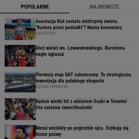
POPULARNE
NAJNOWSZE
Anastazja Kuś została mistrzynią świata.
"Kariera przez pośladki"? Mamy komentarz
SUBSKRYPCJA
Ależ wieści ws. Lewandowskiego. Barcelona
nagle ogłasza
Pierwszy etap GAT zakończony. To strategiczna
inwestycja dla polskiego eksportu
MATERIAŁ PROMOCYJNY
Będzie wielki hit z udziałem Osaki w Toronto!
Oto ostatnie ćwierćfinalistki
Messi wściekły po pogrzebie ojca. Szykują się
liczne pozwy