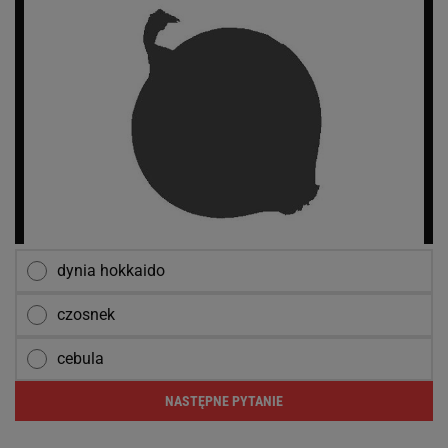
dynia hokkaido
czosnek
cebula
NASTĘPNE PYTANIE