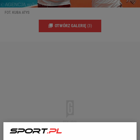
FOT. KUBA ATYS
OTWÓRZ GALERIĘ
(3)