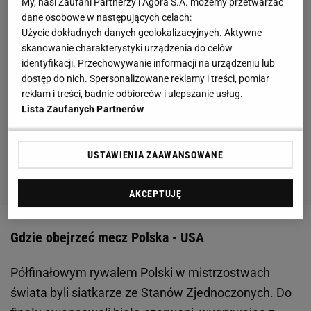
My, nasi Zaufani Partnerzy i Agora S.A. możemy przetwarzać
dane osobowe w następujących celach:
Użycie dokładnych danych geolokalizacyjnych. Aktywne
skanowanie charakterystyki urządzenia do celów
identyfikacji. Przechowywanie informacji na urządzeniu lub
dostęp do nich. Spersonalizowane reklamy i treści, pomiar
reklam i treści, badnie odbiorców i ulepszanie usług.
Lista Zaufanych Partnerów
USTAWIENIA ZAAWANSOWANE
AKCEPTUJĘ
Gdzie obejrzeć mecz Polska - USA
Półfinałowym rywalem Polski w mistrzostwach
świata byli siatkarze ze Stanów Zjednoczonych. Do