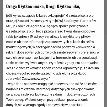
Droga Użytkowniczko, Drogi Użytkowniku,
jeśli wyrazisz zgodę klikając „Akceptuję”, Gazeta.pl sp. z o.o.
oraz jej Zaufani Partnerzy, w tym [
676
] Zaufanych Partnerów
IAB, jak również Agora S.A. będąca spółką powiązaną z
Gazeta.pl sp. z o.o., będą przetwarzać Twoje dane osobowe
takie jak adresy IP, adresy e-mail czy identyfikatory plików
cookie lub inne informacje zapisane w tych plikach do celów
Polska reprezentacja
nie wygrała z kadrą Stanów
marketingowych, w szczególności na potrzeby wyświetlania
Zjednoczonych od Pucharu Świata w 2015 roku.
reklam dopasowanych do Twoich zainteresowań i preferencji w
swoich serwisach, aplikacjach i w Internecie lub personalizacji
Później zagrała z nią cztery mecze (dwa za kadencji
treści w nich wyświetlanych. Wyrażenie zgody jest dobrowolne.
Vitala Heynena, jeden za Stephane'a Antigi i jeden
Jeśli nie chcesz wyrazić zgody, chcesz ograniczyć jej zakres lub
za Ferdinando De Giorgiego) i wszystkie przegrała.
chcesz wycofać zgodę uprzednio udzieloną przejdź do
„Ustawień Zaawansowanych”.
To właśnie Amerykanie zamknęli biało-czerwonym
Twoje dane osobowe mogą być przetwarzane także do celów
drogę do
półfinału
ostatnich igrzysk olimpijskich,
badania i mierzenia informacji dotyczących funkcjonowania
triumfując 3:0. Polacy mieli sobie więc wiele do
serwisów i aplikacji lub łączone z danymi dot. świadczonych
Tobie usług. W określonych przypadkach przetwarzanie
udowodnienia w spotkaniu o finał tegorocznych
danych nie wymaga zgody i odbywa się w oparciu o