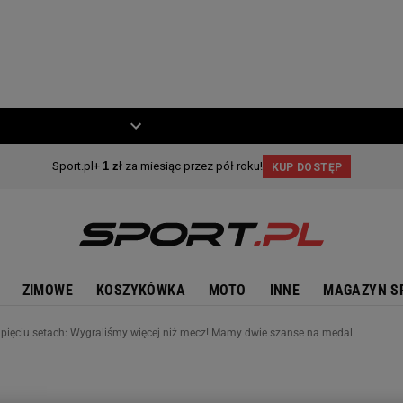
ZIECKO
MOTO
ZIMOWE
KOSZYKÓWKA
MOTO
INNE
MAGAZYN S
o pięciu setach: Wygraliśmy więcej niż mecz! Mamy dwie szanse na medal