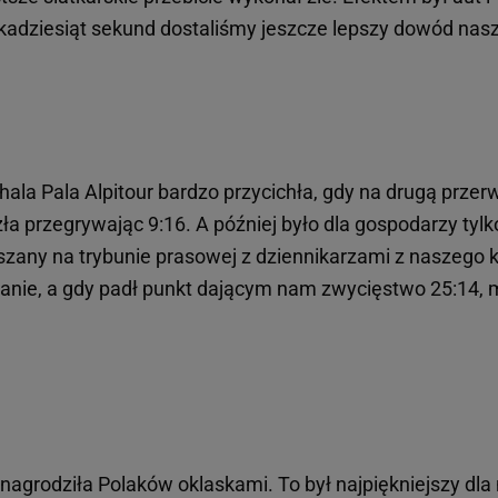
lkadziesiąt sekund dostaliśmy jeszcze lepszy dowód nasz
ala Pala Alpitour bardzo przycichła, gdy na drugą przer
a przegrywając 9:16. A później było dla gospodarzy tylk
eszany na trybunie prasowej z dziennikarzami z naszego k
zanie, a gdy padł punkt dającym nam zwycięstwo 25:14, 
nagrodziła Polaków oklaskami. To był najpiękniejszy dla