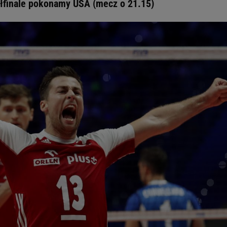
półfinale pokonamy USA (mecz o 21.15)