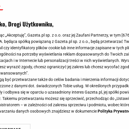
ko, Drogi Użytkowniku,
jąc „Akceptuję”, Gazeta.pl sp. z o.o. oraz jej Zaufani Partnerzy, w tym [
67
.A. będąca spółką powiązaną z Gazeta.pl sp. z o.o., będą przetwarzać T
ail czy identyfikatory plików cookie lub inne informacje zapisane w tych p
gólności na potrzeby wyświetlania reklam dopasowanych do Twoich zain
acjach i w Internecie lub personalizacji treści w nich wyświetlanych. Wyr
cesz wyrazić zgody, chcesz ograniczyć jej zakres lub chcesz wycofać zgo
aawansowanych”.
 być przetwarzane także do celów badania i mierzenia informacji dot
 łączone z danymi dot. świadczonych Tobie usług. W określonych przypad
i odbywa się w oparciu o uzasadniony interes Gazeta.pl, jej spółki powi
. Takiemu przetwarzaniu możesz się sprzeciwić, przechodząc do „Ust
nistratorem – w zależności od zakresu sprzeciwu i podmiotu, wobec które
etwarzaniu danych osobowych znajdziesz w dokumencie
Polityka Prywatn