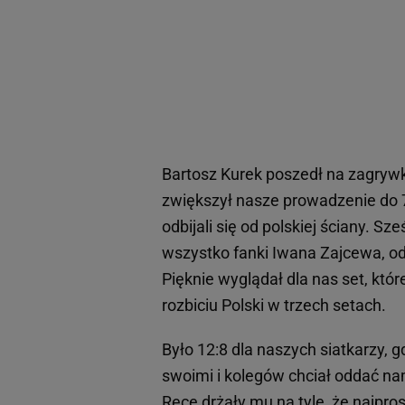
Bartosz Kurek poszedł na zagrywk
zwiększył nasze prowadzenie do 7:
odbijali się od polskiej ściany. S
wszystko fanki Iwana Zajcewa, od 
Pięknie wyglądał dla nas set, któ
rozbiciu Polski w trzech setach.
Było 12:8 dla naszych siatkarzy, 
swoimi i kolegów chciał oddać nam 
Ręce drżały mu na tyle, że najpros