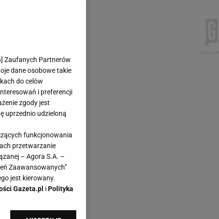
6
] Zaufanych Partnerów
woje dane osobowe takie
likach do celów
teresowań i preferencji
ażenie zgody jest
dę uprzednio udzieloną
yczących funkcjonowania
kach przetwarzanie
ązanej – Agora S.A. –
awień Zaawansowanych”
go jest kierowany.
ości Gazeta.pl
i
Polityka