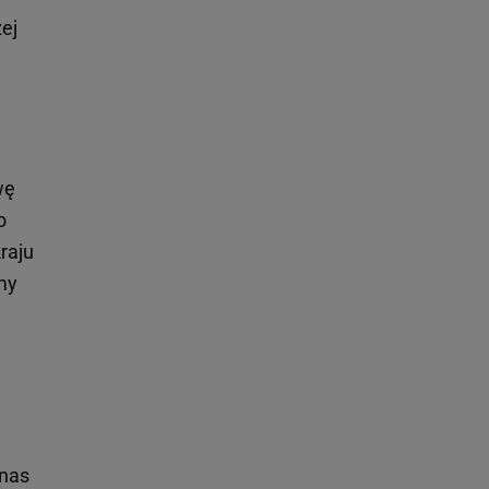
ej
wę
o
raju
my
 nas