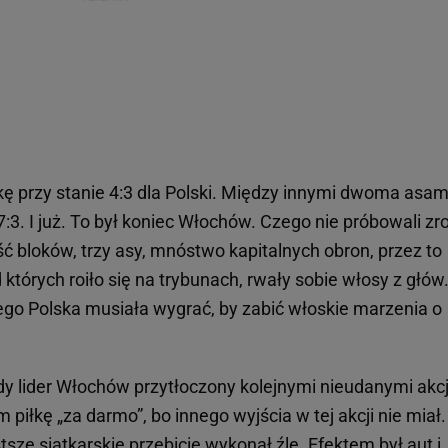
ę przy stanie 4:3 dla Polski. Między innymi dwoma asam
3. I już. To był koniec Włochów. Czego nie próbowali zro
ześć bloków, trzy asy, mnóstwo kapitalnych obron, przez to
których roiło się na trybunach, rwały sobie włosy z głów
rego Polska musiała wygrać, by zabić włoskie marzenia o
gdy lider Włochów przytłoczony kolejnymi nieudanymi akc
piłkę „za darmo”, bo innego wyjścia w tej akcji nie miał.
tsze siatkarskie przebicie wykonał źle. Efektem był aut i