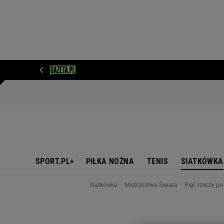
WIADOMOŚCI
NEXT
SPORT
PLOTEK
D
SPORT.PL+
PIŁKA NOŻNA
TENIS
SIATKÓWKA
Siatkówka
Mistrzostwa Świata
Pięć rzeczy p