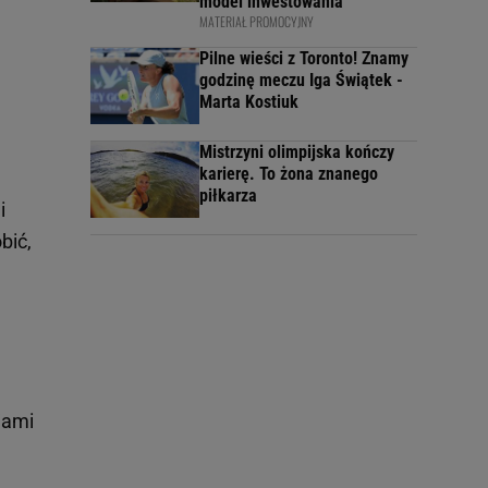
model inwestowania
MATERIAŁ PROMOCYJNY
Pilne wieści z Toronto! Znamy
godzinę meczu Iga Świątek -
Marta Kostiuk
Mistrzyni olimpijska kończy
karierę. To żona znanego
piłkarza
i
bić,
.
jami