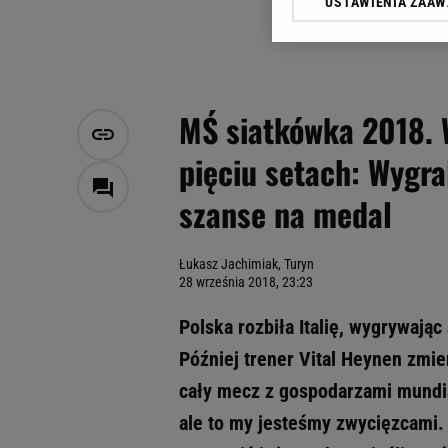
USTAWIENIA ZAA
Klikając „Akceptuję” wyra
Zaufanych Partnerów i A
dotyczące plików cookie,
odnośnik „Ustawienia pr
plików cookie możliwa je
MŚ siatkówka 2018. W
My, nasi Zaufani Partne
pięciu setach: Wygr
Użycie dokładnych danych
Przechowywanie informacji
szanse na medal
badnie odbiorców i uleps
Łukasz Jachimiak, Turyn
28 września 2018, 23:23
Polska rozbiła Italię, wygrywając
Później trener Vital Heynen zmie
cały mecz z gospodarzami mundial
ale to my jesteśmy zwycięzcami