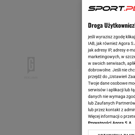
Droga Użytkownicz
jeśli wyrazisz zgodę klika
IAB, jak również Agora S
jak adresy IP, adresy e-m
marketingowych, w szcze
w swoich serwisach, aplik
dobrowolne. Jeśli nie ch
przejdź do „Ustawień Z
Twoje dane osobowe mogą
serwisów i aplikacji lub
danych nie wymaga zgody 
lub Zaufanych Partnerów
lub przez kontakt z admi
Więcej informacji o prz
Prywatności Agora S.A.