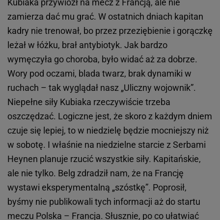
Kubiaka przywiózł na mecz z Francją, ale nie
zamierza dać mu grać. W ostatnich dniach kapitan
kadry nie trenował, bo przez przeziębienie i gorączkę
leżał w łóżku, brał antybiotyk. Jak bardzo
wymęczyła go choroba, było widać aż za dobrze.
Wory pod oczami, blada twarz, brak dynamiki w
ruchach – tak wyglądał nasz „Uliczny wojownik”.
Niepełne siły Kubiaka rzeczywiście trzeba
oszczędzać. Logiczne jest, że skoro z każdym dniem
czuje się lepiej, to w niedzielę będzie mocniejszy niż
w sobotę. I właśnie na niedzielne starcie z Serbami
Heynen planuje rzucić wszystkie siły. Kapitańskie,
ale nie tylko. Belg zdradził nam, że na Francję
wystawi eksperymentalną „szóstkę”. Poprosił,
byśmy nie publikowali tych informacji aż do startu
meczu Polska – Francja. Słusznie, po co ułatwiać