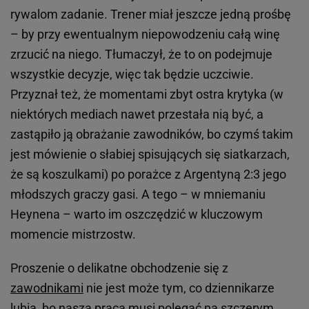
rywalom zadanie. Trener miał jeszcze jedną prośbę
– by przy ewentualnym niepowodzeniu całą winę
zrzucić na niego. Tłumaczył, że to on podejmuje
wszystkie decyzje, więc tak będzie uczciwie.
Przyznał też, że momentami zbyt ostra krytyka (w
niektórych mediach nawet przestała nią być, a
zastąpiło ją obrażanie zawodników, bo czymś takim
jest mówienie o słabiej spisujących się siatkarzach,
że są koszulkami) po porażce z Argentyną 2:3 jego
młodszych graczy gasi. A tego – w mniemaniu
Heynena – warto im oszczędzić w kluczowym
momencie mistrzostw.
Proszenie o delikatne obchodzenie się z
zawodnikami
nie jest może tym, co dziennikarze
lubią, bo nasza praca musi polegać na szczerym