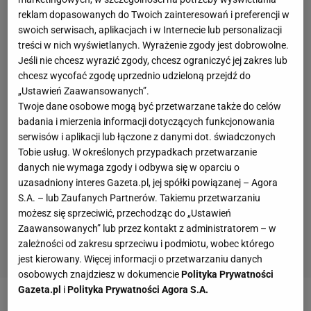
reklam dopasowanych do Twoich zainteresowań i preferencji w
swoich serwisach, aplikacjach i w Internecie lub personalizacji
treści w nich wyświetlanych. Wyrażenie zgody jest dobrowolne.
Jeśli nie chcesz wyrazić zgody, chcesz ograniczyć jej zakres lub
chcesz wycofać zgodę uprzednio udzieloną przejdź do
„Ustawień Zaawansowanych”.
Twoje dane osobowe mogą być przetwarzane także do celów
badania i mierzenia informacji dotyczących funkcjonowania
serwisów i aplikacji lub łączone z danymi dot. świadczonych
Tobie usług. W określonych przypadkach przetwarzanie
danych nie wymaga zgody i odbywa się w oparciu o
uzasadniony interes Gazeta.pl, jej spółki powiązanej – Agora
S.A. – lub Zaufanych Partnerów. Takiemu przetwarzaniu
możesz się sprzeciwić, przechodząc do „Ustawień
Zaawansowanych” lub przez kontakt z administratorem – w
zależności od zakresu sprzeciwu i podmiotu, wobec którego
jest kierowany. Więcej informacji o przetwarzaniu danych
osobowych znajdziesz w dokumencie
Polityka Prywatności
Gazeta.pl
i
Polityka Prywatności Agora S.A.
Polska-Francja. Zostaliśmy rozbici, ale szanse nadal