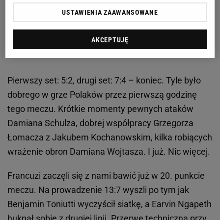
USTAWIENIA ZAAWANSOWANE
AKCEPTUJĘ
Pierwszy set: 5:2, drugi set: 7:4 – koniec. Tyle było
dobrego w grze Polaków przez pierwszą godzinę
tego meczu. Krótkie momenty pewnych ataków
Damiana Schulza, dobrej współpracy Grzegorza
Łomacza z Jakubem Kochanowskim, kilka robiących
wrażenie obron Damiana Wojtasza. I już. Nic więcej.
Francuzi zaczęli się z nami bawić już w 20. punkcie
meczu. Na prowadzenie 13:7 wyszli po tym jak
Benjamin Toniutti wyczyścił siatkę, a Earvin Ngapeth
huknął sobie z drugiej linii. Przerwę techniczną przy