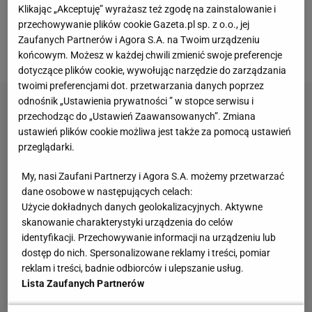
Klikając „Akceptuję” wyrażasz też zgodę na zainstalowanie i
są. Sytuacja w "polskiej" grupie [TABELA]
przechowywanie plików cookie Gazeta.pl sp. z o.o., jej
Zaufanych Partnerów i Agora S.A. na Twoim urządzeniu
1. Allez lanie
końcowym. Możesz w każdej chwili zmienić swoje preferencje
dotyczące plików cookie, wywołując narzędzie do zarządzania
twoimi preferencjami dot. przetwarzania danych poprzez
odnośnik „Ustawienia prywatności ” w stopce serwisu i
przechodząc do „Ustawień Zaawansowanych”. Zmiana
ustawień plików cookie możliwa jest także za pomocą ustawień
przeglądarki.
My, nasi Zaufani Partnerzy i Agora S.A. możemy przetwarzać
dane osobowe w następujących celach:
Użycie dokładnych danych geolokalizacyjnych. Aktywne
skanowanie charakterystyki urządzenia do celów
identyfikacji. Przechowywanie informacji na urządzeniu lub
dostęp do nich. Spersonalizowane reklamy i treści, pomiar
reklam i treści, badnie odbiorców i ulepszanie usług.
Lista Zaufanych Partnerów