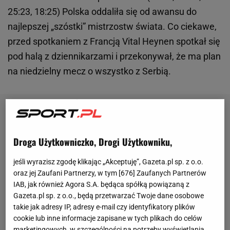
25:23, 18:25) Polska oddaliła się od awansu do
najlepszej „szóstki” mistrzostw świata. Co ciekawe,
przed spotkaniem z Francją Vital Heynen spotkał się
pod halą z dziennikarzami i przekonywał, że ma plan
na niedzielny mecz o wszystko z Serbią.
Droga Użytkowniczko, Drogi Użytkowniku,
jeśli wyrazisz zgodę klikając „Akceptuję”, Gazeta.pl sp. z o.o.
oraz jej Zaufani Partnerzy, w tym [
676
] Zaufanych Partnerów
IAB, jak również Agora S.A. będąca spółką powiązaną z
Gazeta.pl sp. z o.o., będą przetwarzać Twoje dane osobowe
takie jak adresy IP, adresy e-mail czy identyfikatory plików
cookie lub inne informacje zapisane w tych plikach do celów
marketingowych, w szczególności na potrzeby wyświetlania