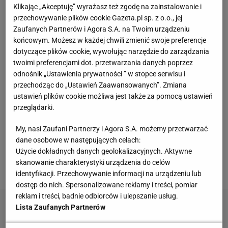
Klikając „Akceptuję” wyrażasz też zgodę na zainstalowanie i
zawodników po
meczu
Polska – Iran przez strefę
przechowywanie plików cookie Gazeta.pl sp. z o.o., jej
mieszaną pojawiła się na bułgarskiej stronie
Zaufanych Partnerów i Agora S.A. na Twoim urządzeniu
internetowej tuż przed meczem z gospodarzami
końcowym. Możesz w każdej chwili zmienić swoje preferencje
dotyczące plików cookie, wywołując narzędzie do zarządzania
turnieju.
twoimi preferencjami dot. przetwarzania danych poprzez
odnośnik „Ustawienia prywatności ” w stopce serwisu i
Podano nawet wysokość upomnienia – 700 euro od
przechodząc do „Ustawień Zaawansowanych”. Zmiana
osoby. Karę zapłacić miał Związek, ale do tej pory
ustawień plików cookie możliwa jest także za pomocą ustawień
nie ma jej potwierdzenia. Możliwe, że szef biura
przeglądarki.
prasowego w Pałacu Kultury i
Sportu
, Jordan
My, nasi Zaufani Partnerzy i Agora S.A. możemy przetwarzać
Bożinow, który podał informację polskim mediom,
dane osobowe w następujących celach:
chciał po prostu zdenerwować Polaków przed
Użycie dokładnych danych geolokalizacyjnych. Aktywne
skanowanie charakterystyki urządzenia do celów
meczem.
identyfikacji. Przechowywanie informacji na urządzeniu lub
dostęp do nich. Spersonalizowane reklamy i treści, pomiar
reklam i treści, badnie odbiorców i ulepszanie usług.
Lista Zaufanych Partnerów