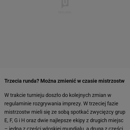
Trzecia runda? Można zmienić w czasie mistrzostw
W trakcie turnieju doszło do kolejnych zmian w
regulaminie rozgrywania imprezy. W trzeciej fazie
mistrzostw mieli się ze sobą spotkać zwycięzcy grup
E, F, G i H oraz dwie najlepsze ekipy z drugich miejsc
– jedna z części włoskiej mundialu, a druga z części