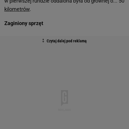
w pierwszej rundzie oddalona była od głównej o... 50
kilometrów
.
Zaginiony sprzęt