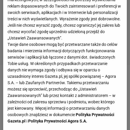
reklam dopasowanych do Twoich zainteresowań i preferencji w
swoich serwisach, aplikacjach i w Internecie lub personalizacji
treści w nich wyświetlanych. Wyrażenie zgody jest dobrowolne.
Jeśli nie chcesz wyrazić zgody, chcesz ograniczyć jej zakres lub
chcesz wycofać zgodę uprzednio udzieloną przejdź do
„Ustawień Zaawansowanych”.
Twoje dane osobowe mogą być przetwarzane także do celów
badania i mierzenia informacji dotyczących funkcjonowania
serwisów i aplikacji lub łączone z danymi dot. świadczonych
Tobie usług. W określonych przypadkach przetwarzanie
danych nie wymaga zgody i odbywa się w oparciu o
uzasadniony interes Gazeta.pl, jej spółki powiązanej – Agora
Fałszywa kara?
S.A. – lub Zaufanych Partnerów. Takiemu przetwarzaniu
możesz się sprzeciwić, przechodząc do „Ustawień
- Nie otrzymaliśmy oficjalnej informacji na temat
Zaawansowanych” lub przez kontakt z administratorem – w
kary finansowej, którą mieli dostać Michał Kubiak i
zależności od zakresu sprzeciwu i podmiotu, wobec którego
jest kierowany. Więcej informacji o przetwarzaniu danych
Mateusz Bieniek – mówi nam rzecznik prasowy
osobowych znajdziesz w dokumencie
Polityka Prywatności
Polskiego Związku Piłki Siatkowej, Janusz Uznański.
Gazeta.pl
i
Polityka Prywatności Agora S.A.
Informacja o karze za nieprzejście tych dwóch