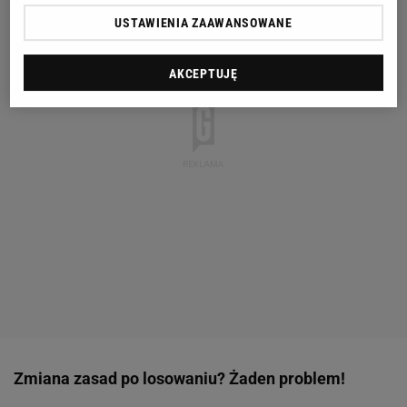
USTAWIENIA ZAAWANSOWANE
AKCEPTUJĘ
Zmiana zasad po losowaniu? Żaden problem!