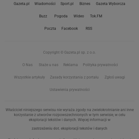
Gazeta.pl
Wiadomości
Sport.pl
Biznes
Gazeta Wyborcza
Buzz
Pogoda
Wideo
Tok.FM
Poczta
Facebook
RSS
Copyright © Gazeta.pl sp. z o.o.
O Nas
Staże u nas
Reklama
Polityka prywatności
Wszystkie artykuły
Zasady korzystania z portalu
Zgłoś uwagi
Ustawienia prywatności
Właściciel niniejszego serwisu nie wyraża zgody na zwielokrotnianie ani inne
korzystanie z utworów rozpowszechnionych w tym serwisie, w celu
eksploracji tekstów i danych. Więcej informacji w
zastrzeżeniu dot. eksploracji tekstów i danych