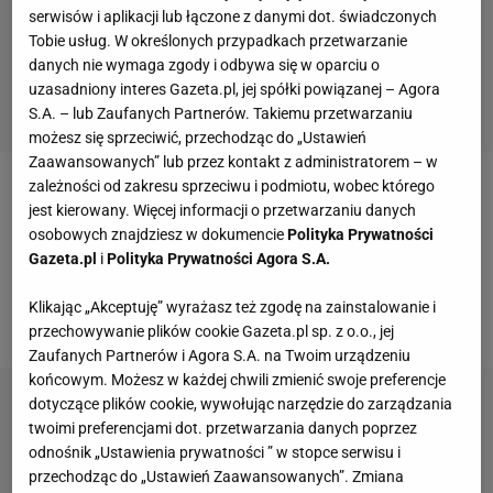
serwisów i aplikacji lub łączone z danymi dot. świadczonych
Tobie usług. W określonych przypadkach przetwarzanie
danych nie wymaga zgody i odbywa się w oparciu o
uzasadniony interes Gazeta.pl, jej spółki powiązanej – Agora
S.A. – lub Zaufanych Partnerów. Takiemu przetwarzaniu
możesz się sprzeciwić, przechodząc do „Ustawień
Zaawansowanych” lub przez kontakt z administratorem – w
zależności od zakresu sprzeciwu i podmiotu, wobec którego
Piotr Nowakowski: 4
jest kierowany. Więcej informacji o przetwarzaniu danych
osobowych znajdziesz w dokumencie
Polityka Prywatności
W ataku bardzo dobry (6/9), w bloku też w porządku
Gazeta.pl
i
Polityka Prywatności Agora S.A.
(dwa punkty i wybloki), ale słabo na zagrywce.
Klikając „Akceptuję” wyrażasz też zgodę na zainstalowanie i
Zepsuł trzy, nie zanotował asa.
przechowywanie plików cookie Gazeta.pl sp. z o.o., jej
Zaufanych Partnerów i Agora S.A. na Twoim urządzeniu
końcowym. Możesz w każdej chwili zmienić swoje preferencje
dotyczące plików cookie, wywołując narzędzie do zarządzania
twoimi preferencjami dot. przetwarzania danych poprzez
odnośnik „Ustawienia prywatności ” w stopce serwisu i
przechodząc do „Ustawień Zaawansowanych”. Zmiana