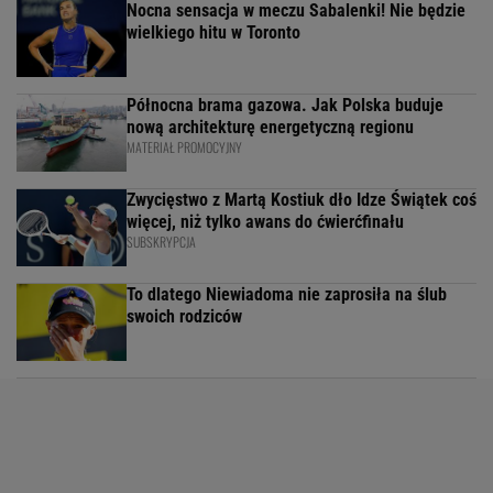
Nocna sensacja w meczu Sabalenki! Nie będzie
wielkiego hitu w Toronto
Północna brama gazowa. Jak Polska buduje
nową architekturę energetyczną regionu
MATERIAŁ PROMOCYJNY
Zwycięstwo z Martą Kostiuk dło Idze Świątek coś
więcej, niż tylko awans do ćwierćfinału
SUBSKRYPCJA
To dlatego Niewiadoma nie zaprosiła na ślub
swoich rodziców