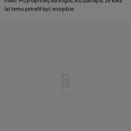
mało. Przynajmniej dla kogoś, kto pamięta, że kilka
lat temu potrafił być wszędzie.