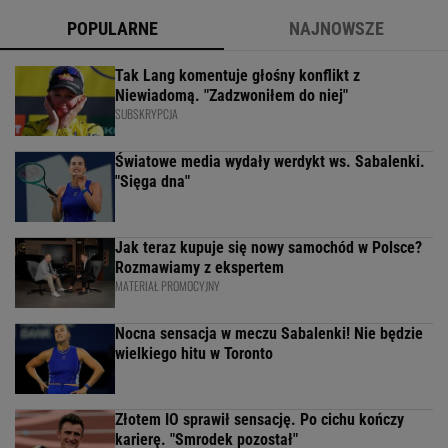
POPULARNE
NAJNOWSZE
Tak Lang komentuje głośny konflikt z
Niewiadomą. "Zadzwoniłem do niej"
SUBSKRYPCJA
Światowe media wydały werdykt ws. Sabalenki.
"Sięga dna"
Jak teraz kupuje się nowy samochód w Polsce?
Rozmawiamy z ekspertem
MATERIAŁ PROMOCYJNY
Nocna sensacja w meczu Sabalenki! Nie będzie
wielkiego hitu w Toronto
Złotem IO sprawił sensację. Po cichu kończy
karierę. "Smrodek pozostał"