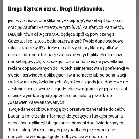
Droga Użytkowniczko, Drogi Użytkowniku,
jeśli wyrazisz zgodę klikając „Akceptuję”, Gazeta.pl sp. z o.o.
oraz jej Zaufani Partnerzy, w tym [
676
] Zaufanych Partnerów
Polacy zgodnie z planem rozgromili czwartkowego
IAB, jak również Agora S.A. będąca spółką powiązaną z
Gazeta.pl sp. z o.o., będą przetwarzać Twoje dane osobowe
rywala, odnosząc drugie zwycięstwo na
turnieju
w
takie jak adresy IP, adresy e-mail czy identyfikatory plików
Bułgarii i Włoszech - w pierwszej
serii
gier
cookie lub inne informacje zapisane w tych plikach do celów
podopieczni Vitala Heynena pokonali Kubańczyków
marketingowych, w szczególności na potrzeby wyświetlania
reklam dopasowanych do Twoich zainteresowań i preferencji w
3:1.
swoich serwisach, aplikacjach i w Internecie lub personalizacji
treści w nich wyświetlanych. Wyrażenie zgody jest dobrowolne.
Jeśli nie chcesz wyrazić zgody, chcesz ograniczyć jej zakres lub
chcesz wycofać zgodę uprzednio udzieloną przejdź do
„Ustawień Zaawansowanych”.
Twoje dane osobowe mogą być przetwarzane także do celów
badania i mierzenia informacji dotyczących funkcjonowania
serwisów i aplikacji lub łączone z danymi dot. świadczonych
Tobie usług. W określonych przypadkach przetwarzanie
danych nie wymaga zgody i odbywa się w oparciu o