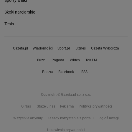
Sporty walki
Skoki narciarskie
Tenis
Gazeta.pl
Wiadomości
Sport.pl
Biznes
Gazeta Wyborcza
Buzz
Pogoda
Wideo
Tok.FM
Poczta
Facebook
RSS
Copyright © Gazeta.pl sp. z o.o.
O Nas
Staże u nas
Reklama
Polityka prywatności
Wszystkie artykuły
Zasady korzystania z portalu
Zgłoś uwagi
Ustawienia prywatności