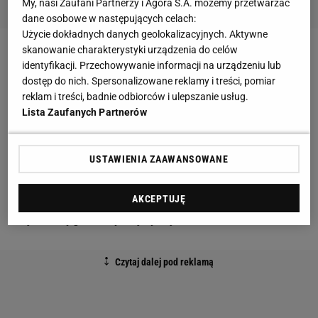
My, nasi Zaufani Partnerzy i Agora S.A. możemy przetwarzać
dane osobowe w następujących celach:
Użycie dokładnych danych geolokalizacyjnych. Aktywne
skanowanie charakterystyki urządzenia do celów
Wygrana z Portoryko (25:14, 25:12, 25:15) jest
identyfikacji. Przechowywanie informacji na urządzeniu lub
najwyższą
reprezentacji Polski
od czterech lat.
dostęp do nich. Spersonalizowane reklamy i treści, pomiar
reklam i treści, badnie odbiorców i ulepszanie usług.
Ostatnie podobnie wysokie zwycięstwo naszej kadry
Lista Zaufanych Partnerów
oglądaliśmy 17 maja 2014 roku, kiedy biało-czerwoni
zdemolowali Macedończyków 25:13, 25:15, 25:15.
USTAWIENIA ZAAWANSOWANE
MŚ siatkówka 2018. Portoryko - Polska 0:3. Trzy
rzeczy po trzech setach: Heynen sprawdził całe
AKCEPTUJĘ
wojsko, wygraliśmy najwyżej od kilkunastu lat