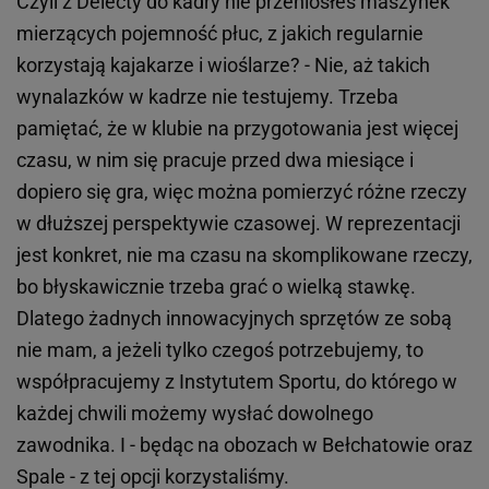
Czyli z Delecty do kadry nie przeniosłeś maszynek
mierzących pojemność płuc, z jakich regularnie
korzystają kajakarze i wioślarze? - Nie, aż takich
wynalazków w kadrze nie testujemy. Trzeba
pamiętać, że w klubie na przygotowania jest więcej
czasu, w nim się pracuje przed dwa miesiące i
dopiero się gra, więc można pomierzyć różne rzeczy
w dłuższej perspektywie czasowej. W reprezentacji
jest konkret, nie ma czasu na skomplikowane rzeczy,
bo błyskawicznie trzeba grać o wielką stawkę.
Dlatego żadnych innowacyjnych sprzętów ze sobą
nie mam, a jeżeli tylko czegoś potrzebujemy, to
współpracujemy z Instytutem Sportu, do którego w
każdej chwili możemy wysłać dowolnego
zawodnika. I - będąc na obozach w Bełchatowie oraz
Spale - z tej opcji korzystaliśmy.