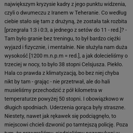
największym kryzysie kadry z jego punktu widzenia,
czyli o dwumeczu z Iranem w Teheranie. Co według
ciebie stało się tam z drużyną, że została tak rozbita
[przegrała 1:3 i 0:3, a jednego z setów do 11 - red.]? -
Tam było granie bez treningu, to był bardzo ciężki
wyjazd i fizycznie, i mentalnie. Nie służyła nam duża
wysokość [1200 m.n.p.m = red.], a jak dolecieliśmy o
trzeciej w nocy, to było 38 stopni Celsjusza. Piekło.
Hala co prawda z klimatyzacją, bo bez niej chyba
nikt by tam - grając - nie przetrwał, ale do hali
musieliśmy przechodzić z pół kilometra w
temperaturze powyżej 50 stopni. I obowiązkowo w
długich spodniach. Uderzenia gorąca były straszne.
Niestety, nawet jak rękawek się podciągnęło, to
miejscowi chcieli dzwonić po tamtejszą policję. Poza