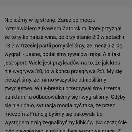
Nie idźmy w tę stronę. Zaraz po meczu
rozmawiałem z Pawłem Zatorskim, który przyznał,
że to tylko nasza wina, bo przy stanie 2:0 w setach i
13:7 w trzeciej partii pomyśleliśmy, że mecz już się
wygrał. - Jasne, podaliśmy rywalowi rękę. Ale taki
jest sport. Wiele jest przykładów na to, że jak ktoś
nie wygrywa 3:0, to w końcu przegrywa 2:3. My się
cieszyliśmy, że mimo wszystko odnieśliśmy
zwycięstwo. W tie-breaku przegrywaliśmy trzema
punktami, a odbudowaliśmy się i wygraliśmy. Gdyby
się nie udało, sytuacja mogła być taka, że przed
meczem z Francją byśmy się pakowali, bo
występem z nią żegnalibyśmy
kibiców
. Na szczęście
było zwycięstwo, a później była wzorowa praca. Z