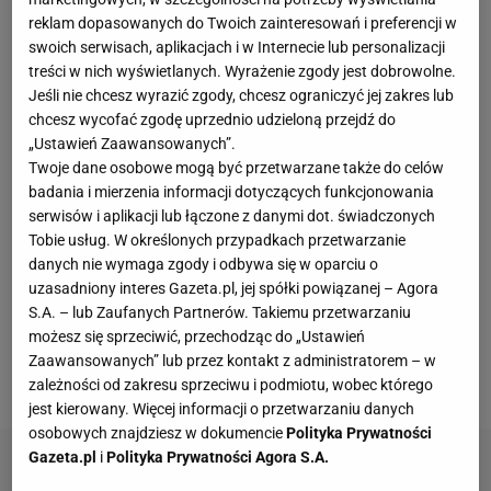
Łukasz Jachimiak: Jesteś trenerem przygotowania
reklam dopasowanych do Twoich zainteresowań i preferencji w
fizycznego, stoisz za programem, który ma pozwolić
swoich serwisach, aplikacjach i w Internecie lub personalizacji
naszym siatkarzom wytrzymać trudy mistrzostw
treści w nich wyświetlanych. Wyrażenie zgody jest dobrowolne.
Jeśli nie chcesz wyrazić zgody, chcesz ograniczyć jej zakres lub
świata. A za co odpowiadasz teraz, kiedy już trwa
chcesz wycofać zgodę uprzednio udzieloną przejdź do
turniej? Wojciech Janas: Okres przygotowawczy, a
„Ustawień Zaawansowanych”.
więc podstawowa część mojej pracy, za nami.
Twoje dane osobowe mogą być przetwarzane także do celów
badania i mierzenia informacji dotyczących funkcjonowania
Upraszczając, odpowiadam za przedmeczową
serwisów i aplikacji lub łączone z danymi dot. świadczonych
rozgrzewkę i za przygotowanie całej drużyny do
Tobie usług. W określonych przypadkach przetwarzanie
każdego treningu.
danych nie wymaga zgody i odbywa się w oparciu o
uzasadniony interes Gazeta.pl, jej spółki powiązanej – Agora
S.A. – lub Zaufanych Partnerów. Takiemu przetwarzaniu
Rozgrzewka jest spersonalizowana - podchodzisz do
możesz się sprzeciwić, przechodząc do „Ustawień
siatkarzy, z każdym chwilę rozmawiasz. Dla każdego
Zaawansowanych” lub przez kontakt z administratorem – w
opracowałeś specjalny zestaw ćwiczeń?
zależności od zakresu sprzeciwu i podmiotu, wobec którego
jest kierowany. Więcej informacji o przetwarzaniu danych
osobowych znajdziesz w dokumencie
Polityka Prywatności
Gazeta.pl
i
Polityka Prywatności Agora S.A.