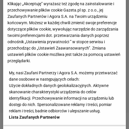
Klikając „Akceptuję” wyrażasz też zgodę na zainstalowanie i
przechowywanie plików cookie Gazeta.pl sp. z o.o., jej
Zaufanych Partnerów i Agora S.A. na Twoim urządzeniu
końcowym. Możesz w każdej chwili zmienić swoje preferencje
dotyczące plików cookie, wywołując narzędzie do zarządzania
twoimi preferencjami dot. przetwarzania danych poprzez
odnośnik „Ustawienia prywatności ” w stopce serwisu i
przechodząc do „Ustawień Zaawansowanych”. Zmiana
ustawień plików cookie możliwa jest także za pomocą ustawień
przeglądarki.
My, nasi Zaufani Partnerzy i Agora S.A. możemy przetwarzać
dane osobowe w następujących celach:
Użycie dokładnych danych geolokalizacyjnych. Aktywne
skanowanie charakterystyki urządzenia do celów
identyfikacji. Przechowywanie informacji na urządzeniu lub
dostęp do nich. Spersonalizowane reklamy i treści, pomiar
reklam i treści, badnie odbiorców i ulepszanie usług.
Lista Zaufanych Partnerów
- Każdy ma jakieś drobne problemy, a jak nie ma