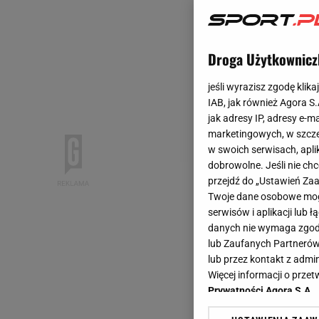
Droga Użytkownicz
jeśli wyrazisz zgodę klika
IAB, jak również Agora S
jak adresy IP, adresy e-m
marketingowych, w szcze
w swoich serwisach, aplik
dobrowolne. Jeśli nie ch
przejdź do „Ustawień Z
Twoje dane osobowe mogą
serwisów i aplikacji lub
danych nie wymaga zgody 
lub Zaufanych Partnerów
lub przez kontakt z admi
Więcej informacji o prz
Prywatności Agora S.A.