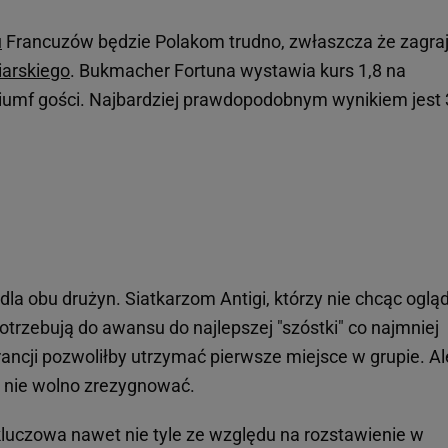
u
Francuzów będzie Polakom trudno, zwłaszcza że zagra
iarskiego
. Bukmacher Fortuna wystawia kurs 1,8 na
riumf gości. Najbardziej prawdopodobnym wynikiem jest 
y dla obu drużyn. Siatkarzom Antigi, którzy nie chcąc oglą
otrzebują do awansu do najlepszej "szóstki" co najmniej
ancji pozwoliłby utrzymać pierwsze miejsce w grupie. Al
m nie wolno zrezygnować.
 kluczowa nawet nie tyle ze względu na rozstawienie w