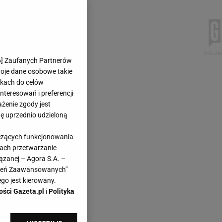
6
] Zaufanych Partnerów
woje dane osobowe takie
likach do celów
teresowań i preferencji
ażenie zgody jest
dę uprzednio udzieloną
yczących funkcjonowania
kach przetwarzanie
ązanej – Agora S.A. –
awień Zaawansowanych”
go jest kierowany.
ości Gazeta.pl
i
Polityka