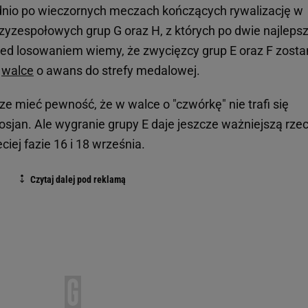
ednio po wieczornych meczach kończących rywalizację w
rzyzespołowych grup G oraz H, z których po dwie najleps
zed losowaniem wiemy, że zwycięzcy grup E oraz F zost
w
walce
o awans do strefy medalowej.
e mieć pewność, że w walce o "czwórkę" nie trafi się
Rosjan. Ale wygranie grupy E daje jeszcze ważniejszą rzec
iej fazie 16 i 18 września.