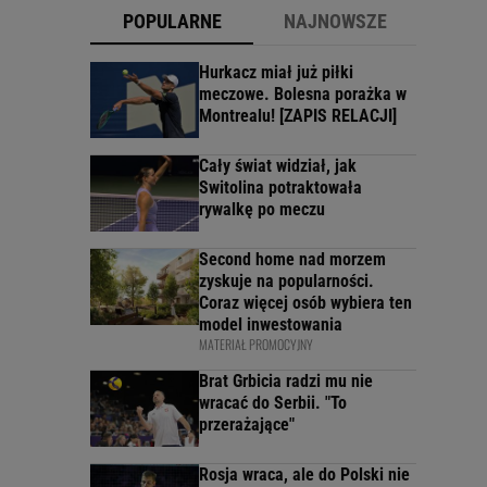
POPULARNE
NAJNOWSZE
Hurkacz miał już piłki
meczowe. Bolesna porażka w
Montrealu! [ZAPIS RELACJI]
Cały świat widział, jak
Switolina potraktowała
rywalkę po meczu
Second home nad morzem
zyskuje na popularności.
Coraz więcej osób wybiera ten
model inwestowania
MATERIAŁ PROMOCYJNY
Brat Grbicia radzi mu nie
wracać do Serbii. "To
przerażające"
Rosja wraca, ale do Polski nie