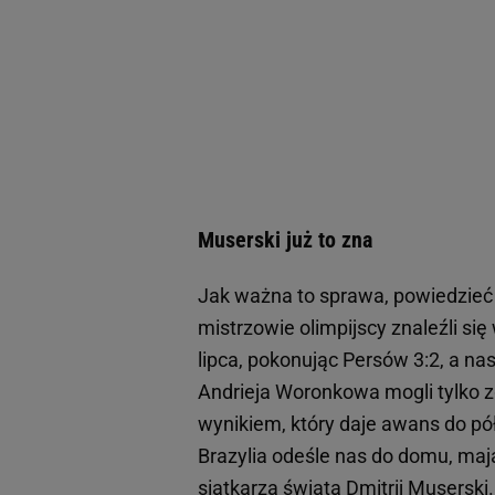
Muserski już to zna
Jak ważna to sprawa, powiedzieć m
mistrzowie olimpijscy znaleźli się
lipca, pokonując Persów 3:2, a na
Andrieja Woronkowa mogli tylko zg
wynikiem, który daje awans do pół
Brazylia odeśle nas do domu, mają
siatkarza świata Dmitrij Muserski.