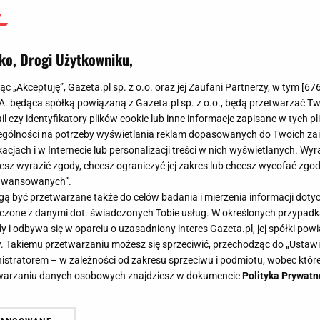
ko, Drogi Użytkowniku,
jąc „Akceptuję”, Gazeta.pl sp. z o.o. oraz jej Zaufani Partnerzy, w tym [
67
.A. będąca spółką powiązaną z Gazeta.pl sp. z o.o., będą przetwarzać T
ail czy identyfikatory plików cookie lub inne informacje zapisane w tych p
gólności na potrzeby wyświetlania reklam dopasowanych do Twoich zain
acjach i w Internecie lub personalizacji treści w nich wyświetlanych. Wyr
cesz wyrazić zgody, chcesz ograniczyć jej zakres lub chcesz wycofać zgo
aawansowanych”.
 być przetwarzane także do celów badania i mierzenia informacji dot
 łączone z danymi dot. świadczonych Tobie usług. W określonych przypad
i odbywa się w oparciu o uzasadniony interes Gazeta.pl, jej spółki powi
. Takiemu przetwarzaniu możesz się sprzeciwić, przechodząc do „Ust
nistratorem – w zależności od zakresu sprzeciwu i podmiotu, wobec które
etwarzaniu danych osobowych znajdziesz w dokumencie
Polityka Prywatn