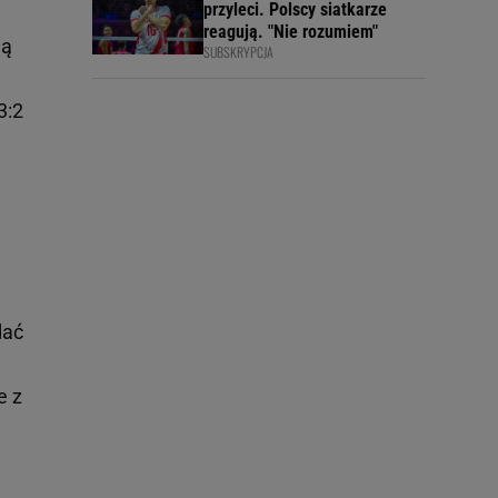
przyleci. Polscy siatkarze
reagują. "Nie rozumiem"
ją
SUBSKRYPCJA
3:2
dać
e z