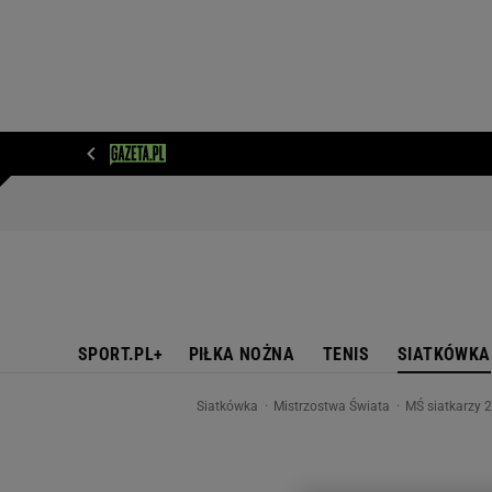
WIADOMOŚCI
NEXT
SPORT
PLOTEK
D
SPORT.PL+
PIŁKA NOŻNA
TENIS
SIATKÓWKA
Siatkówka
Mistrzostwa Świata
MŚ siatkarzy 2