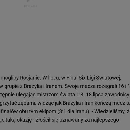
ogliby Rosjanie. W lipcu, w Final Six Ligi Światowej,
 w grupie z Brazylią i Iranem. Swoje mecze rozegrali 16 i 
stępnie ulegając mistrzom świata 1:3. 18 lipca zawodnicy
rzytać zębami, widząc jak Brazylia i Iran kończą mecz t
finałów obu tym ekipom (3:1 dla Iranu). - Wiedzieliśmy, 
c taką okazję - złościł się uznawany za najlepszego