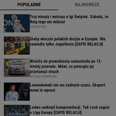
POPULARNE
NAJNOWSZE
Trzy minuty i wstrząs u Igi Świątek. Szkoda, że
Roig tego nie widział
SUBSKRYPCJA
Słaby wieczór polskich drużyn w Europie. Nie
zawiodła tylko Jagiellonia [ZAPIS RELACJI]
Wróciła do prowadzenia samochodu po 12-
letniej przerwie. Mówi, co pomogło jej
przełamać strach
MATERIAŁ PROMOCYJNY
Lewandowski nie ma żadnych szans. Ekspert
mówi to wprost
Ledwo uniknęli kompromitacji. Tak Lech zagrał
o Ligę Europy [ZAPIS RELACJI]