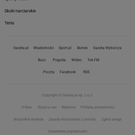
Skoki narciarskie
Tenis
Gazeta.pl
Wiadomości
Sport.pl
Biznes
Gazeta Wyborcza
Buzz
Pogoda
Wideo
Tok.FM
Poczta
Facebook
RSS
Copyright © Gazeta.pl sp. z o.o.
O Nas
Staże u nas
Reklama
Polityka prywatności
Wszystkie artykuły
Zasady korzystania z portalu
Zgłoś uwagi
Ustawienia prywatności