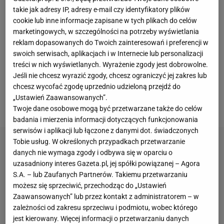
czwartek - z tą, która awansowała z czwartego
takie jak adresy IP, adresy e-mail czy identyfikatory plików
miejsca, w sobotę (w piątek jest dzień przerwy) z
cookie lub inne informacje zapisane w tych plikach do celów
Iranem, a w niedzielę z Francuzami, w meczu który
marketingowych, w szczególności na potrzeby wyświetlania
reklam dopasowanych do Twoich zainteresowań i preferencji w
może zdecydować o tym, kto wygra grupę w drugiej
swoich serwisach, aplikacjach i w Internecie lub personalizacji
rundzie. A jeśli Polacy awansują do rundy trzeciej,
treści w nich wyświetlanych. Wyrażenie zgody jest dobrowolne.
decydującej o awansie do
półfinału
, to również te
Jeśli nie chcesz wyrazić zgody, chcesz ograniczyć jej zakres lub
chcesz wycofać zgodę uprzednio udzieloną przejdź do
dwa spotkania trzeciej rundy - 16 lub 17, i 18
„Ustawień Zaawansowanych”.
września - zagrają w Łodzi.
Twoje dane osobowe mogą być przetwarzane także do celów
badania i mierzenia informacji dotyczących funkcjonowania
serwisów i aplikacji lub łączone z danymi dot. świadczonych
Tobie usług. W określonych przypadkach przetwarzanie
danych nie wymaga zgody i odbywa się w oparciu o
uzasadniony interes Gazeta.pl, jej spółki powiązanej – Agora
S.A. – lub Zaufanych Partnerów. Takiemu przetwarzaniu
możesz się sprzeciwić, przechodząc do „Ustawień
Zaawansowanych” lub przez kontakt z administratorem – w
zależności od zakresu sprzeciwu i podmiotu, wobec którego
jest kierowany. Więcej informacji o przetwarzaniu danych