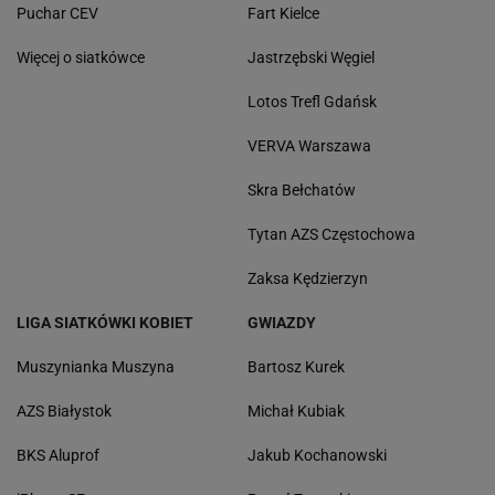
Puchar CEV
Fart Kielce
Więcej o siatkówce
Jastrzębski Węgiel
Lotos Trefl Gdańsk
VERVA Warszawa
Skra Bełchatów
Tytan AZS Częstochowa
Zaksa Kędzierzyn
LIGA SIATKÓWKI KOBIET
GWIAZDY
Muszynianka Muszyna
Bartosz Kurek
AZS Białystok
Michał Kubiak
BKS Aluprof
Jakub Kochanowski