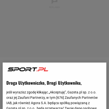
W drugiej rundzie doczekają się mundialu dwa
miasta, w których nie było do tej pory
meczów
: Łódź
Droga Użytkowniczko, Drogi Użytkowniku,
i Bydgoszcz. Tam zagrają drużyny z grupy E, czyli tej
z Polakami. Ale nasza drużyna będzie grać tylko w
jeśli wyrazisz zgodę klikając „Akceptuję”, Gazeta.pl sp. z o.o.
Łodzi. W najbliższą środę - z drużyną, która
oraz jej Zaufani Partnerzy, w tym [
676
] Zaufanych Partnerów
IAB, jak również Agora S.A. będąca spółką powiązaną z
awansowała z grupy D z trzeciego miejsca, w
Gazeta.pl sp. z o.o., będą przetwarzać Twoje dane osobowe