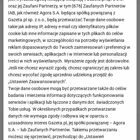
oraz jej Zaufani Partnerzy, w tym [
676
] Zaufanych Partnerów
IAB, jak również Agora S.A. będąca spółką powiązaną z
W dwóch pierwszych meczach mistrzostw świata -
Gazeta.pl sp. z o.o., będą przetwarzać Twoje dane osobowe
wygranych 3:0 z Serbią i Australią - polscy siatkarze
takie jak adresy IP, adresy e-mail czy identyfikatory plików
cookie lub inne informacje zapisane w tych plikach do celów
wypadli świetnie. Nad czym tak mocno chce ze
marketingowych, w szczególności na potrzeby wyświetlania
swymi
zawodnikami
pracować Antiga? - Naszym
reklam dopasowanych do Twoich zainteresowań i preferencji w
największym problemem jest nieskuteczność w
swoich serwisach, aplikacjach i w Internecie lub personalizacji
treści w nich wyświetlanych. Wyrażenie zgody jest dobrowolne.
kontrataku. W obronie gramy dobrze, jestem z niej
Jeśli nie chcesz wyrazić zgody, chcesz ograniczyć jej zakres lub
zadowolony. Ale wykorzystujemy za mało podbitych
chcesz wycofać zgodę uprzednio udzieloną przejdź do
piłek
. Musimy to poprawić - mówił nam trener po
„Ustawień Zaawansowanych”.
Twoje dane osobowe mogą być przetwarzane także do celów
meczu z Serbią. - W kontrach zagraliśmy bardzo
badania i mierzenia informacji dotyczących funkcjonowania
inteligentnie, jestem zadowolony - twierdzi teraz.
serwisów i aplikacji lub łączone z danymi dot. świadczonych
Tobie usług. W określonych przypadkach przetwarzanie
danych nie wymaga zgody i odbywa się w oparciu o
uzasadniony interes Gazeta.pl, jej spółki powiązanej – Agora
S.A. – lub Zaufanych Partnerów. Takiemu przetwarzaniu
możesz się sprzeciwić, przechodząc do „Ustawień