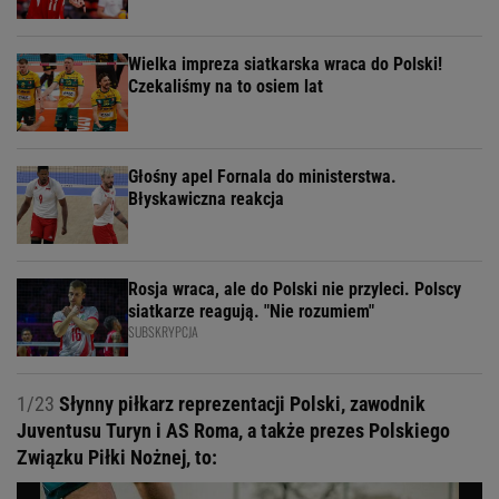
Wielka impreza siatkarska wraca do Polski!
Czekaliśmy na to osiem lat
Głośny apel Fornala do ministerstwa.
Błyskawiczna reakcja
Rosja wraca, ale do Polski nie przyleci. Polscy
siatkarze reagują. "Nie rozumiem"
SUBSKRYPCJA
1/23
Słynny piłkarz reprezentacji Polski, zawodnik
Juventusu Turyn i AS Roma, a także prezes Polskiego
Związku Piłki Nożnej, to: