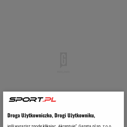
Droga Użytkowniczko, Drogi Użytkowniku,
jeśli wyrazisz zgodę klikając „Akceptuję”, Gazeta.pl sp. z o.o.