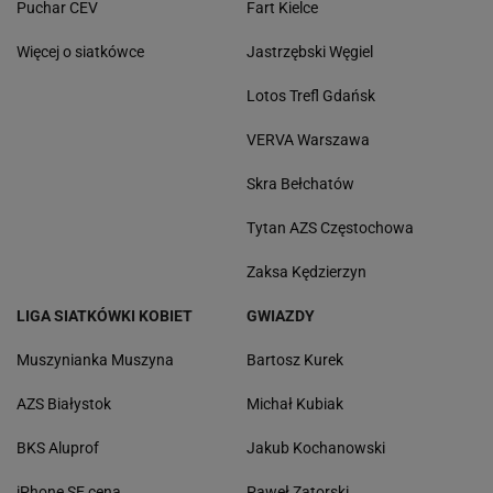
Puchar CEV
Fart Kielce
Więcej o siatkówce
Jastrzębski Węgiel
Lotos Trefl Gdańsk
VERVA Warszawa
Skra Bełchatów
Tytan AZS Częstochowa
Zaksa Kędzierzyn
LIGA SIATKÓWKI KOBIET
GWIAZDY
Muszynianka Muszyna
Bartosz Kurek
AZS Białystok
Michał Kubiak
BKS Aluprof
Jakub Kochanowski
iPhone SE cena
Paweł Zatorski