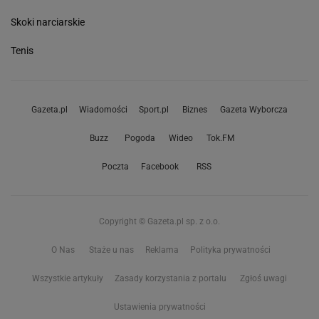
Skoki narciarskie
Tenis
Gazeta.pl
Wiadomości
Sport.pl
Biznes
Gazeta Wyborcza
Buzz
Pogoda
Wideo
Tok.FM
Poczta
Facebook
RSS
Copyright © Gazeta.pl sp. z o.o.
O Nas
Staże u nas
Reklama
Polityka prywatności
Wszystkie artykuły
Zasady korzystania z portalu
Zgłoś uwagi
Ustawienia prywatności