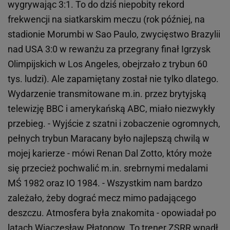
wygrywając 3:1. To do dziś niepobity rekord
frekwencji na siatkarskim meczu (rok później, na
stadionie Morumbi w Sao Paulo, zwycięstwo Brazylii
nad USA 3:0 w rewanżu za przegrany finał Igrzysk
Olimpijskich w Los Angeles, obejrzało z trybun 60
tys. ludzi). Ale zapamiętany został nie tylko dlatego.
Wydarzenie transmitowane m.in. przez brytyjską
telewizję BBC i amerykańską ABC, miało niezwykły
przebieg. - Wyjście z szatni i zobaczenie ogromnych,
pełnych trybun Maracany było najlepszą chwilą w
mojej karierze - mówi Renan Dal Zotto, który może
się przecież pochwalić m.in. srebrnymi medalami
MŚ 1982 oraz IO 1984. - Wszystkim nam bardzo
zależało, żeby dograć mecz mimo padającego
deszczu. Atmosfera była znakomita - opowiadał po
latach Wiaczesław Płatonow. To trener ZSRR wpadł