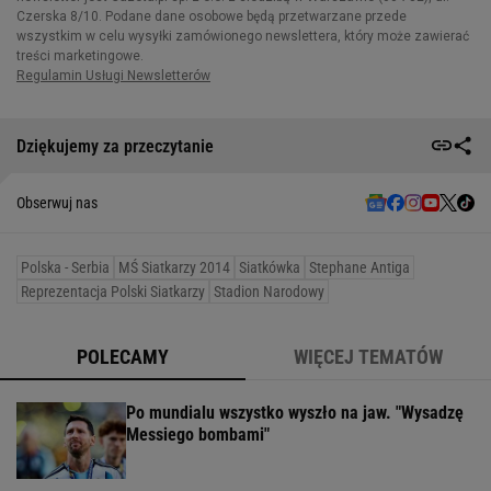
Dziękujemy za przeczytanie
Obserwuj nas
Polska - Serbia
MŚ Siatkarzy 2014
Siatkówka
Stephane Antiga
Reprezentacja Polski Siatkarzy
Stadion Narodowy
POLECAMY
WIĘCEJ TEMATÓW
Po mundialu wszystko wyszło na jaw. "Wysadzę
Messiego bombami"