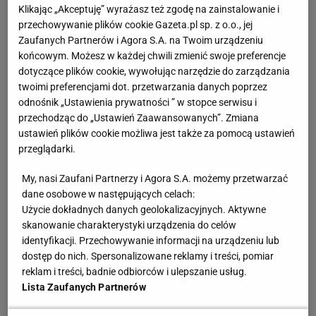
Klikając „Akceptuję” wyrażasz też zgodę na zainstalowanie i
najlepszą drużyną ostatnich lat biało-czerwoni przed
przechowywanie plików cookie Gazeta.pl sp. z o.o., jej
rokiem na Narodowym tylko trenowali, a o punkty
Zaufanych Partnerów i Agora S.A. na Twoim urządzeniu
walczyli na Torwarze. - Tu jest pięknie. Powinniśmy
końcowym. Możesz w każdej chwili zmienić swoje preferencje
tu grać - mówił wtedy Felipe Fonteles. Ale nie
dotyczące plików cookie, wywołując narzędzie do zarządzania
twoimi preferencjami dot. przetwarzania danych poprzez
wszyscy podzielali jego entuzjazm.
odnośnik „Ustawienia prywatności ” w stopce serwisu i
przechodząc do „Ustawień Zaawansowanych”. Zmiana
Lornetki i przeciągi
ustawień plików cookie możliwa jest także za pomocą ustawień
przeglądarki.
Związkowi działacze, zdenerwowani
My, nasi Zaufani Partnerzy i Agora S.A. możemy przetwarzać
nieprzychylnymi opiniami dziennikarzy i
kibiców
, w
dane osobowe w następujących celach:
pełnym ironii oświadczeniu pisali: "Wśród zarzutów
Użycie dokładnych danych geolokalizacyjnych. Aktywne
pojawia się m.in. zbyt duża odległość od miejsc na
skanowanie charakterystyki urządzenia do celów
identyfikacji. Przechowywanie informacji na urządzeniu lub
koronie stadionu do boiska siatkarskiego, która
dostęp do nich. Spersonalizowane reklamy i treści, pomiar
rzekomo uniemożliwi oglądanie meczu bez użycia
reklam i treści, badnie odbiorców i ulepszanie usług.
lornetki. Idąc tropem tej argumentacji stwierdzamy,
Lista Zaufanych Partnerów
iż odległość od niektórych sektorów korony stadionu