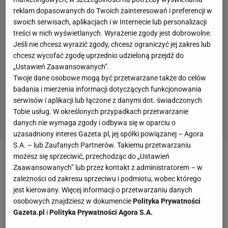
reklam dopasowanych do Twoich zainteresowań i preferencji w
swoich serwisach, aplikacjach i w Internecie lub personalizacji
treści w nich wyświetlanych. Wyrażenie zgody jest dobrowolne.
Jeśli nie chcesz wyrazić zgody, chcesz ograniczyć jej zakres lub
chcesz wycofać zgodę uprzednio udzieloną przejdź do
„Ustawień Zaawansowanych”.
Twoje dane osobowe mogą być przetwarzane także do celów
badania i mierzenia informacji dotyczących funkcjonowania
serwisów i aplikacji lub łączone z danymi dot. świadczonych
Tobie usług. W określonych przypadkach przetwarzanie
danych nie wymaga zgody i odbywa się w oparciu o
uzasadniony interes Gazeta.pl, jej spółki powiązanej – Agora
S.A. – lub Zaufanych Partnerów. Takiemu przetwarzaniu
możesz się sprzeciwić, przechodząc do „Ustawień
W grudniu 2012 roku
mecz siatkarzy
na Stadionie
Zaawansowanych” lub przez kontakt z administratorem – w
Narodowym wymyślił sobie Mirosław Przedpełski.
zależności od zakresu sprzeciwu i podmiotu, wobec którego
jest kierowany. Więcej informacji o przetwarzaniu danych
Prezes Polskiego Związku Piłki Siatkowej chciał, by
osobowych znajdziesz w dokumencie
Polityka Prywatności
nasza reprezentacja zmierzyła się w Warszawie z
Gazeta.pl
i
Polityka Prywatności Agora S.A.
Brazylią, w
Lidze
Światowej 2013. Ostatecznie z