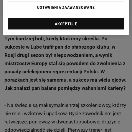
USTAWIENIA ZAAWANSOWANE
2 z 10
AKCEPTUJĘ
Tym bardziej boli, kiedy ktoś inny skreśla. Po
sukcesie w Lube trafił pan do słabszego klubu, w
Rosji drugi sezon był niepowodzeniem, a wynik
mistrzostw Europy stał się powodem do zwolnienia z
posady selekcjonera reprezentacji Polski. W
porażkach jest się samemu, a sukces ma wielu ojców.
Jak znalazł pan balans pomiędzy wahaniami kariery?
- Na świecie są maksymalnie trzej szkoleniowcy, którzy
nie mieli wzlotów i upadków. Bycie zawodnikiem jest
łatwiejsze, ponieważ w dwunastoosobowej drużynie
odpowiedzialność się dzieli. Pierwszy trener jest