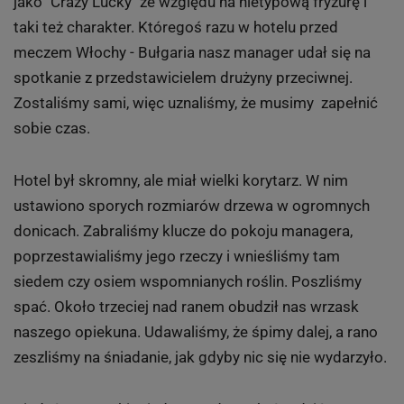
jako "Crazy Lucky" ze względu na nietypową fryzurę i
taki też charakter. Któregoś razu w hotelu przed
meczem Włochy - Bułgaria nasz manager udał się na
spotkanie z przedstawicielem drużyny przeciwnej.
Zostaliśmy sami, więc uznaliśmy, że musimy zapełnić
sobie czas.
Hotel był skromny, ale miał wielki korytarz. W nim
ustawiono sporych rozmiarów drzewa w ogromnych
donicach. Zabraliśmy klucze do pokoju managera,
poprzestawialiśmy jego rzeczy i wnieśliśmy tam
siedem czy osiem wspomnianych roślin. Poszliśmy
spać. Około trzeciej nad ranem obudził nas wrzask
naszego opiekuna. Udawaliśmy, że śpimy dalej, a rano
zeszliśmy na śniadanie, jak gdyby nic się nie wydarzyło.