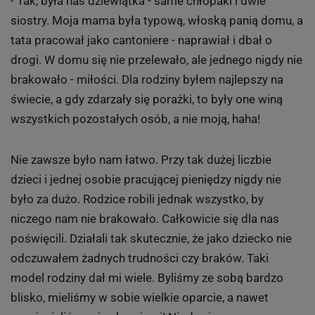
- Tak, była nas dziewiątka - same chłopaki i dwie
siostry. Moja mama była typową, włoską panią domu, a
tata pracował jako cantoniere - naprawiał i dbał o
drogi. W domu się nie przelewało, ale jednego nigdy nie
brakowało - miłości. Dla rodziny byłem najlepszy na
świecie, a gdy zdarzały się porażki, to były one winą
wszystkich pozostałych osób, a nie moją, haha!
Nie zawsze było nam łatwo. Przy tak dużej liczbie
dzieci i jednej osobie pracującej pieniędzy nigdy nie
było za dużo. Rodzice robili jednak wszystko, by
niczego nam nie brakowało. Całkowicie się dla nas
poświęcili. Działali tak skutecznie, że jako dziecko nie
odczuwałem żadnych trudności czy braków. Taki
model rodziny dał mi wiele. Byliśmy ze sobą bardzo
blisko, mieliśmy w sobie wielkie oparcie, a nawet