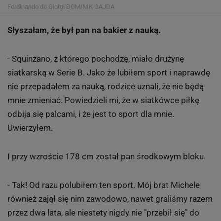
Ferdinando de Giorgi
DOMINIK GAJDA
Słyszałam, że był pan na bakier z nauką.
- Squinzano, z którego pochodzę, miało drużynę
siatkarską w Serie B. Jako że lubiłem sport i naprawdę
nie przepadałem za nauką, rodzice uznali, że nie będą
mnie zmieniać. Powiedzieli mi, że w siatkówce piłkę
odbija się palcami, i że jest to sport dla mnie.
Uwierzyłem.
I przy wzroście 178 cm został pan środkowym bloku.
- Tak! Od razu polubiłem ten sport. Mój brat Michele
również zajął się nim zawodowo, nawet graliśmy razem
przez dwa lata, ale niestety nigdy nie "przebił się" do