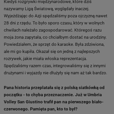
Kiedyś rozgrywki międzynarodowe, które dziś
nazywamy Ligą Światową, wyglądały inaczej.
Wyjeżdżając do Azji spędzaliśmy poza ojczyzną nawet
28 dni z rzędu. To było sporo czasu, który w wolnych
chwilach należało zagospodarować. Któregoś razu
moja żona zapytała, co chciałbym dostać na urodziny.
Powiedziałem, że sprzęt do karaoke. Była zdziwiona,
ale mi go kupiła. Okazał się on jedną z najlepszych
rozrywek, jakie miała włoska reprezentacja.
Spędzaliśmy razem czas, integrowaliśmy się z innymi
drużynami i wyjazdy nie dłużyły się nam aż tak bardzo.
Pana historia przeplatała się z polską siatkówką od
początku - to chyba przeznaczenie. Już w Umbria
Volley San Giustino trafił pan na pierwszego biało-
czerwonego. Pamięta pan, kto to był?