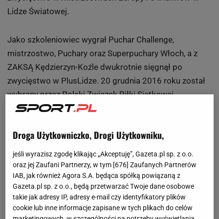
Lidze Światowej.
Jako szkoleniowiec wygrał Puchar Challenge,
mistrzostwo, Puchary oraz Superpuchary Włoch, a z
ZAKSĄ Kędzierzyn-Koźle dwukrotnie sięgnął po
zwycięstwo w PlusLidze. 20 grudnia 2016 roku został
wybrany przez Polski Związek Piłki Siatkowej
selekcjonerem męskiej reprezentacji kraju. Na
stanowisku nie został zbyt długo. Po nieudanych dla
Droga Użytkowniczko, Drogi Użytkowniku,
biało-czerwonych mistrzostwach Europy (porażka w
barażu o ćwierćfinał ze Słowenią) 20 września 2017
jeśli wyrazisz zgodę klikając „Akceptuję”, Gazeta.pl sp. z o.o.
roku Związek zrezygnował ze współpracy z Włochem.
oraz jej Zaufani Partnerzy, w tym [
676
] Zaufanych Partnerów
IAB, jak również Agora S.A. będąca spółką powiązaną z
Gazeta.pl sp. z o.o., będą przetwarzać Twoje dane osobowe
Na początku 2018 roku Ferdinando De Girogi przejął
takie jak adresy IP, adresy e-mail czy identyfikatory plików
zespół Jastrzębskiego Węgla po Marku Lebedew.
cookie lub inne informacje zapisane w tych plikach do celów
marketingowych, w szczególności na potrzeby wyświetlania