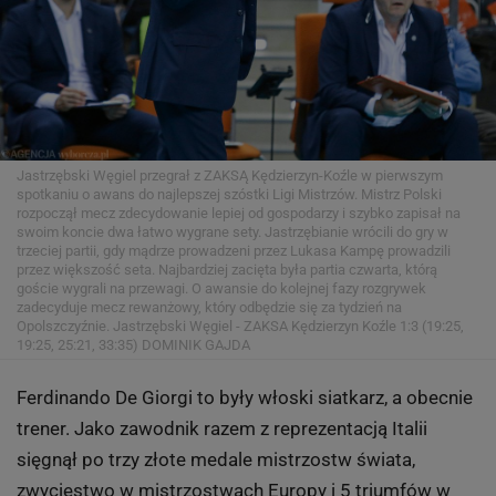
Jastrzębski Węgiel przegrał z ZAKSĄ Kędzierzyn-Koźle w pierwszym
spotkaniu o awans do najlepszej szóstki Ligi Mistrzów. Mistrz Polski
rozpoczął mecz zdecydowanie lepiej od gospodarzy i szybko zapisał na
swoim koncie dwa łatwo wygrane sety. Jastrzębianie wrócili do gry w
trzeciej partii, gdy mądrze prowadzeni przez Lukasa Kampę prowadzili
przez większość seta. Najbardziej zacięta była partia czwarta, którą
goście wygrali na przewagi. O awansie do kolejnej fazy rozgrywek
zadecyduje mecz rewanżowy, który odbędzie się za tydzień na
Opolszczyźnie. Jastrzębski Węgiel - ZAKSA Kędzierzyn Koźle 1:3 (19:25,
19:25, 25:21, 33:35)
DOMINIK GAJDA
Ferdinando De Giorgi to były włoski siatkarz, a obecnie
trener. Jako zawodnik razem z reprezentacją Italii
sięgnął po trzy złote medale mistrzostw świata,
zwycięstwo w mistrzostwach Europy i 5 triumfów w