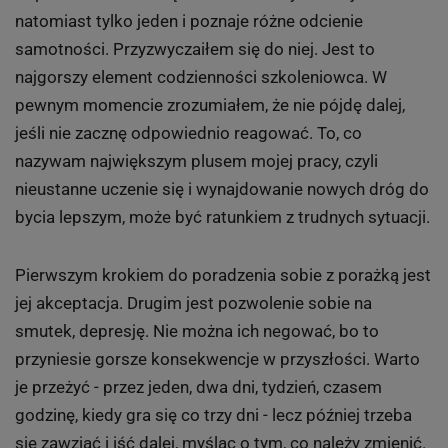
natomiast tylko jeden i poznaje różne odcienie
samotności. Przyzwyczaiłem się do niej. Jest to
najgorszy element codzienności szkoleniowca. W
pewnym momencie zrozumiałem, że nie pójdę dalej,
jeśli nie zacznę odpowiednio reagować. To, co
nazywam największym plusem mojej pracy, czyli
nieustanne uczenie się i wynajdowanie nowych dróg do
bycia lepszym, może być ratunkiem z trudnych sytuacji.
Pierwszym krokiem do poradzenia sobie z porażką jest
jej akceptacja. Drugim jest pozwolenie sobie na
smutek, depresję. Nie można ich negować, bo to
przyniesie gorsze konsekwencje w przyszłości. Warto
je przeżyć - przez jeden, dwa dni, tydzień, czasem
godzinę, kiedy gra się co trzy dni - lecz później trzeba
się zawziąć i iść dalej, myśląc o tym, co należy zmienić.