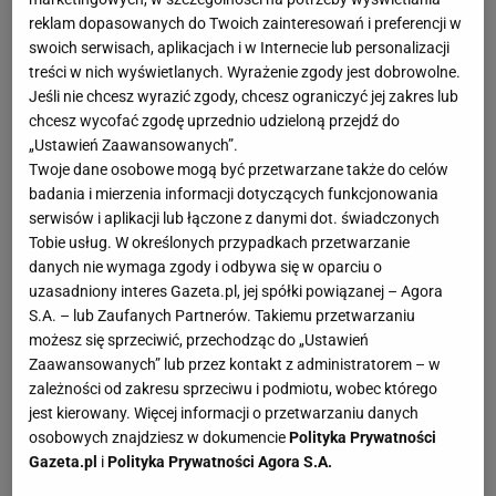
reklam dopasowanych do Twoich zainteresowań i preferencji w
Sara Kalisz: Jak prosta jest droga od bohatera do
swoich serwisach, aplikacjach i w Internecie lub personalizacji
"zera" w siatkówce?
treści w nich wyświetlanych. Wyrażenie zgody jest dobrowolne.
Jeśli nie chcesz wyrazić zgody, chcesz ograniczyć jej zakres lub
chcesz wycofać zgodę uprzednio udzieloną przejdź do
Ferdinando De Giorgi: - Myślę, że taka, jak w każdym
„Ustawień Zaawansowanych”.
innym sporcie - bardzo krótka. Nie powiedziałbym
Twoje dane osobowe mogą być przetwarzane także do celów
jednak, że wiedzie do "zera", ale do traktowania danej
badania i mierzenia informacji dotyczących funkcjonowania
osoby jako "zwyczajnej" - już bez peleryny bohatera.
serwisów i aplikacji lub łączone z danymi dot. świadczonych
Tobie usług. W określonych przypadkach przetwarzanie
Kiedy wygrywa się choć jeden turniej, można
danych nie wymaga zgody i odbywa się w oparciu o
błyskawicznie sięgnąć gwiazd. Gazety, media, fani i
uzasadniony interes Gazeta.pl, jej spółki powiązanej – Agora
eksperci zaczynają nazywać daną osobę "objawieniem",
S.A. – lub Zaufanych Partnerów. Takiemu przetwarzaniu
możesz się sprzeciwić, przechodząc do „Ustawień
"talentem". Tę łatkę traci się wraz z pierwszą porażką.
Zaawansowanych” lub przez kontakt z administratorem – w
zależności od zakresu sprzeciwu i podmiotu, wobec którego
W drużynie sytuacja wygląda inaczej. Zwycięstwo jest
jest kierowany. Więcej informacji o przetwarzaniu danych
motywacją, a przegrana jeszcze większą mobilizacją do
osobowych znajdziesz w dokumencie
Polityka Prywatności
Gazeta.pl
i
Polityka Prywatności Agora S.A.
dalszej pracy. To niepisana reguła - nie skreślamy