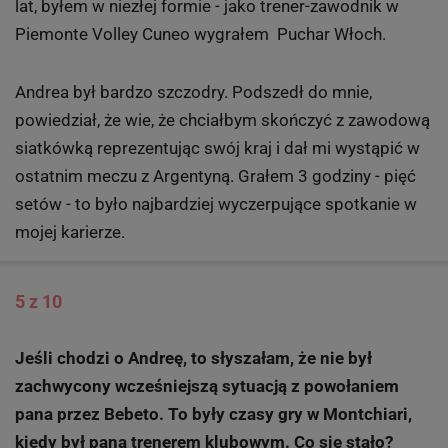
lat, byłem w niezłej formie - jako trener-zawodnik w
Piemonte Volley Cuneo wygrałem Puchar Włoch.
Andrea był bardzo szczodry. Podszedł do mnie,
powiedział, że wie, że chciałbym skończyć z zawodową
siatkówką reprezentując swój kraj i dał mi wystąpić w
ostatnim meczu z Argentyną. Grałem 3 godziny - pięć
setów - to było najbardziej wyczerpujące spotkanie w
mojej karierze.
5 z 10
Jeśli chodzi o Andreę, to słyszałam, że nie był
zachwycony wcześniejszą sytuacją z powołaniem
pana przez Bebeto. To były czasy gry w Montchiari,
kiedy był pana trenerem klubowym. Co się stało?