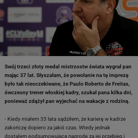
Swój trzeci złoty medal mistrzostw świata wygrał pan
mając 37 lat. Słyszałam, że powołanie na tę imprezę
było tak nieoczekiwane, że Paulo Roberto de Freitas,
ówczesny trener włoskiej kadry, szukał pana kilka dni,
ponieważ zdążył pan wyjechać na wakacje z rodziną.
- Kiedy miałem 33 lata sądziłem, że karierę w kadrze
zakończę dopiero za jakiś czas. Wtedy jednak
dostałem podsumowującą nagrodę za jej przebieg i