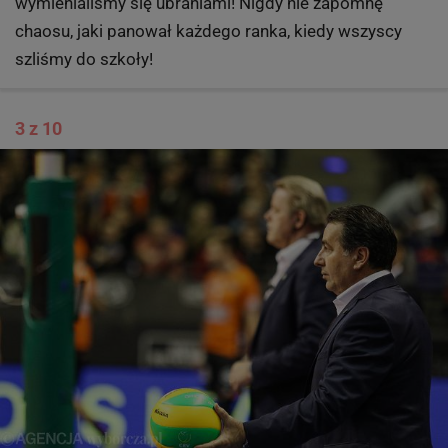
wymienialiśmy się ubraniami! Nigdy nie zapomnę
chaosu, jaki panował każdego ranka, kiedy wszyscy
szliśmy do szkoły!
3 z 10