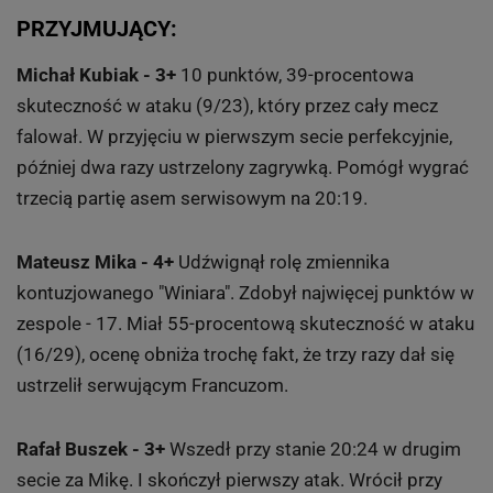
PRZYJMUJĄCY:
Michał Kubiak - 3+
10 punktów, 39-procentowa
skuteczność w ataku (9/23), który przez cały mecz
falował. W przyjęciu w pierwszym secie perfekcyjnie,
później dwa razy ustrzelony zagrywką. Pomógł wygrać
trzecią partię asem serwisowym na 20:19.
Mateusz Mika - 4+
Udźwignął rolę zmiennika
kontuzjowanego "Winiara". Zdobył najwięcej punktów w
zespole - 17. Miał 55-procentową skuteczność w ataku
(16/29), ocenę obniża trochę fakt, że trzy razy dał się
ustrzelił serwującym Francuzom.
Rafał Buszek - 3+
Wszedł przy stanie 20:24 w drugim
secie za Mikę. I skończył pierwszy atak. Wrócił przy