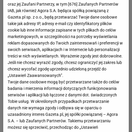
składzie i bardzo szybko zaczął rządzić. Do stanu 5:5
oraz jej Zaufani Partnerzy, w tym [
676
] Zaufanych Partnerów
dał zdobyć punkty Kłosowi i Nowakowskiemu,
IAB, jak również Agora S.A. będąca spółką powiązaną z
Gazeta.pl sp. z o.o., będą przetwarzać Twoje dane osobowe
Wlazłemu i Mice z drugiej linii, a więc grał z
takie jak adresy IP, adresy e-mail czy identyfikatory plików
wykorzystaniem wszystkich opcji. W końcówce
cookie lub inne informacje zapisane w tych plikach do celów
trzeciego seta zaserwował dwa asy, bardzo pomagając
marketingowych, w szczególności na potrzeby wyświetlania
drużynie wygrać. Dobry mecz młodszego z naszych
reklam dopasowanych do Twoich zainteresowań i preferencji w
swoich serwisach, aplikacjach i w Internecie lub personalizacji
rozgrywających.
treści w nich wyświetlanych. Wyrażenie zgody jest dobrowolne.
Jeśli nie chcesz wyrazić zgody, chcesz ograniczyć jej zakres lub
Paweł Zagumny - 3+
Wszedł przy stanie 11:16 w
chcesz wycofać zgodę uprzednio udzieloną przejdź do
„Ustawień Zaawansowanych”.
drugim secie. I od razu wyczyścił siatkę Kubiakowi na
Twoje dane osobowe mogą być przetwarzane także do celów
atak z drugiej linii. To była kosmiczna akcja. Kilka
badania i mierzenia informacji dotyczących funkcjonowania
kolejnych też rozegrał znakomicie, a kiwką zdobył
serwisów i aplikacji lub łączone z danymi dot. świadczonych
punkt na 18:19. Niestety, kiedy zacięli się koledzy,
Tobie usług. W określonych przypadkach przetwarzanie
danych nie wymaga zgody i odbywa się w oparciu o
zaciął się i on. Niepotrzebnie w końcówce partii
uzasadniony interes Gazeta.pl, jej spółki powiązanej – Agora
próbował za wszelką cenę przełamać Mikę, który
S.A. – lub Zaufanych Partnerów. Takiemu przetwarzaniu
zmarnował trzy ataki z rzędu. Wrócił w czwartym secie,
możesz się sprzeciwić, przechodząc do „Ustawień