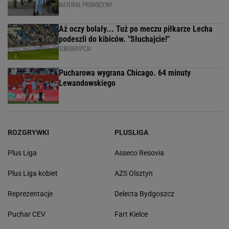
MATERIAŁ PROMOCYJNY
Aż oczy bolały... Tuż po meczu piłkarze Lecha
podeszli do kibiców. "Słuchajcie!"
SUBSKRYPCJA
Pucharowa wygrana Chicago. 64 minuty
Lewandowskiego
ROZGRYWKI
PLUSLIGA
Plus Liga
Asseco Resovia
Plus Liga kobiet
AZS Olsztyn
Reprezentacje
Delecta Bydgoszcz
Puchar CEV
Fart Kielce