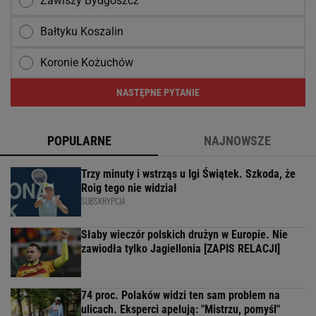
Zawiszy Bydgoszcz
Bałtyku Koszalin
Koronie Kożuchów
NASTĘPNE PYTANIE
POPULARNE
NAJNOWSZE
Trzy minuty i wstrząs u Igi Świątek. Szkoda, że
Roig tego nie widział
SUBSKRYPCJA
Słaby wieczór polskich drużyn w Europie. Nie
zawiodła tylko Jagiellonia [ZAPIS RELACJI]
74 proc. Polaków widzi ten sam problem na
ulicach. Eksperci apelują: "Mistrzu, pomyśl"