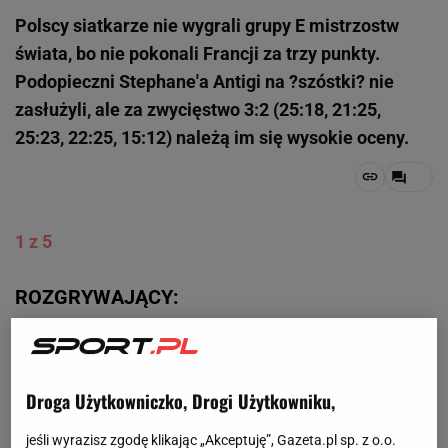
Polscy siatkarze nie wygrali grupy E mistrzostw
świata, bo nie pokonali Francji za trzy punkty.
Podopieczni Stephane'a Antigi na ?szóstki? nie
zasłużyli, ale za zwycięstwo 3:2 (25:18, 21:25,
25:23, 22:25, 15:12) należą im się wysokie oceny.
1 z 5
ROZGRYWAJĄCY:
Zawodników oceniamy w szkolnej skali 1-6, gdzie 1
oznacza występ fatalny, a 6 - znakomity.
Droga Użytkowniczko, Drogi Użytkowniku,
Fabian Drzyzga - 5-
Wyszedł w podstawowym
jeśli wyrazisz zgodę klikając „Akceptuję”, Gazeta.pl sp. z o.o.