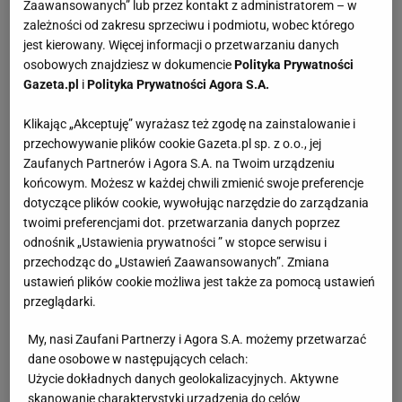
ale nie zdołał opanować chaosu po naszej stronie
Zaawansowanych” lub przez kontakt z administratorem – w
zależności od zakresu sprzeciwu i podmiotu, wobec którego
siatki.
jest kierowany. Więcej informacji o przetwarzaniu danych
osobowych znajdziesz w dokumencie
Polityka Prywatności
Gazeta.pl
i
Polityka Prywatności Agora S.A.
Klikając „Akceptuję” wyrażasz też zgodę na zainstalowanie i
przechowywanie plików cookie Gazeta.pl sp. z o.o., jej
Zaufanych Partnerów i Agora S.A. na Twoim urządzeniu
końcowym. Możesz w każdej chwili zmienić swoje preferencje
dotyczące plików cookie, wywołując narzędzie do zarządzania
twoimi preferencjami dot. przetwarzania danych poprzez
odnośnik „Ustawienia prywatności ” w stopce serwisu i
przechodząc do „Ustawień Zaawansowanych”. Zmiana
ustawień plików cookie możliwa jest także za pomocą ustawień
przeglądarki.
My, nasi Zaufani Partnerzy i Agora S.A. możemy przetwarzać
dane osobowe w następujących celach:
Użycie dokładnych danych geolokalizacyjnych. Aktywne
skanowanie charakterystyki urządzenia do celów