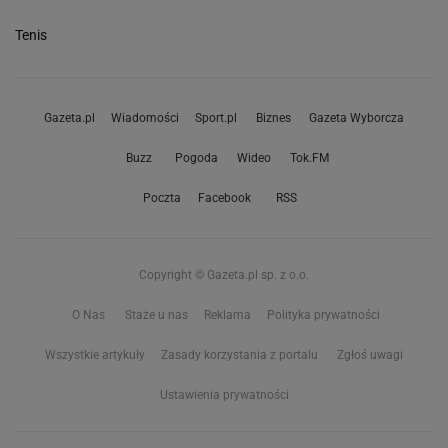
Tenis
Gazeta.pl
Wiadomości
Sport.pl
Biznes
Gazeta Wyborcza
Buzz
Pogoda
Wideo
Tok.FM
Poczta
Facebook
RSS
Copyright © Gazeta.pl sp. z o.o.
O Nas
Staże u nas
Reklama
Polityka prywatności
Wszystkie artykuły
Zasady korzystania z portalu
Zgłoś uwagi
Ustawienia prywatności