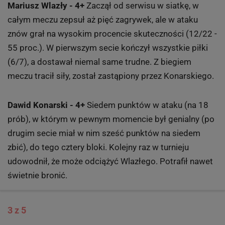
Mariusz Wlazły - 4+
Zaczął od serwisu w siatkę, w
całym meczu zepsuł aż pięć zagrywek, ale w ataku
znów grał na wysokim procencie skuteczności (12/22 -
55 proc.). W pierwszym secie kończył wszystkie piłki
(6/7), a dostawał niemal same trudne. Z biegiem
meczu tracił siły, został zastąpiony przez Konarskiego.
Dawid Konarski - 4+
Siedem punktów w ataku (na 18
prób), w którym w pewnym momencie był genialny (po
drugim secie miał w nim sześć punktów na siedem
zbić), do tego cztery bloki. Kolejny raz w turnieju
udowodnił, że może odciążyć Wlazłego. Potrafił nawet
świetnie bronić.
3 z 5