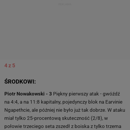
4 z 5
ŚRODKOWI:
Piotr Nowakowski - 3
Piękny pierwszy atak - gwóźdź
na 4:4, a na 11:8 kapitalny, pojedynczy blok na Earvinie
Ngapethcie, ale później nie było już tak dobrze. W ataku
miał tylko 25-procentową skuteczność (2/8), w
połowie trzeciego seta zszedł z boiska z tylko trzema