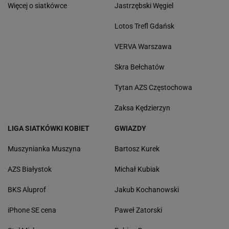
Więcej o siatkówce
Jastrzębski Węgiel
Lotos Trefl Gdańsk
VERVA Warszawa
Skra Bełchatów
Tytan AZS Częstochowa
Zaksa Kędzierzyn
LIGA SIATKÓWKI KOBIET
GWIAZDY
Muszynianka Muszyna
Bartosz Kurek
AZS Białystok
Michał Kubiak
BKS Aluprof
Jakub Kochanowski
iPhone SE cena
Paweł Zatorski