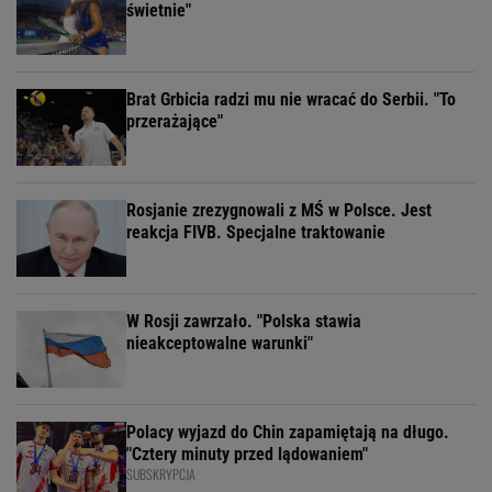
świetnie"
Brat Grbicia radzi mu nie wracać do Serbii. "To
przerażające"
Rosjanie zrezygnowali z MŚ w Polsce. Jest
reakcja FIVB. Specjalne traktowanie
W Rosji zawrzało. "Polska stawia
nieakceptowalne warunki"
Polacy wyjazd do Chin zapamiętają na długo.
"Cztery minuty przed lądowaniem"
SUBSKRYPCJA