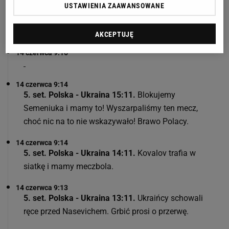
USTAWIENIA ZAAWANSOWANE
Ukrainą! A było już 0:2
AKCEPTUJĘ
14 czerwca 9:16
14 czerwca 9:14
5. set. Polska - Ukraina 15:11.
Blokujemy
Semeniuka i mamy to! Wyszarpaliśmy ten mecz,
choć nic na to nie wskazywało! Brawo Polacy.
14 czerwca 9:14
5. set. Polska - Ukraina 14:11.
Kovalov trafia w
siatkę i mamy meczbola.
14 czerwca 9:13
5. set. Polska - Ukraina 13:11.
Ukraińcy schowali
ręce przed Nasevichem. Grbić prosi o przerwę.