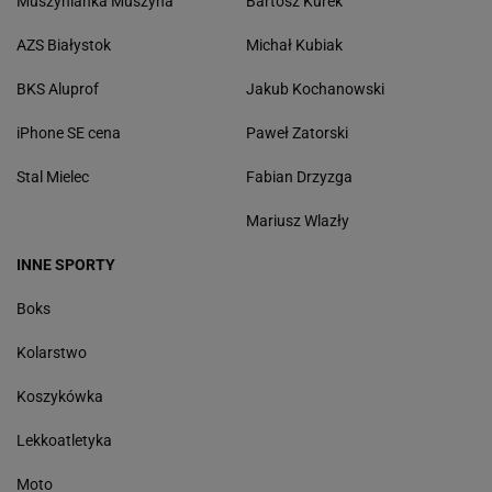
Muszynianka Muszyna
Bartosz Kurek
AZS Białystok
Michał Kubiak
BKS Aluprof
Jakub Kochanowski
iPhone SE cena
Paweł Zatorski
Stal Mielec
Fabian Drzyzga
Mariusz Wlazły
INNE SPORTY
Boks
Kolarstwo
Koszykówka
Lekkoatletyka
Moto