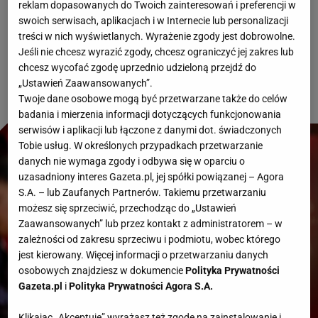
reklam dopasowanych do Twoich zainteresowań i preferencji w
Ukrainą. Czy udało im się wygrać? A może to
swoich serwisach, aplikacjach i w Internecie lub personalizacji
Ukraińcy pokonali Biało-Czerwonych? Zapis
treści w nich wyświetlanych. Wyrażenie zgody jest dobrowolne.
Jeśli nie chcesz wyrazić zgody, chcesz ograniczyć jej zakres lub
transmisji.
chcesz wycofać zgodę uprzednio udzieloną przejdź do
„Ustawień Zaawansowanych”.
Twoje dane osobowe mogą być przetwarzane także do celów
badania i mierzenia informacji dotyczących funkcjonowania
serwisów i aplikacji lub łączone z danymi dot. świadczonych
Tobie usług. W określonych przypadkach przetwarzanie
danych nie wymaga zgody i odbywa się w oparciu o
uzasadniony interes Gazeta.pl, jej spółki powiązanej – Agora
S.A. – lub Zaufanych Partnerów. Takiemu przetwarzaniu
możesz się sprzeciwić, przechodząc do „Ustawień
Zaawansowanych” lub przez kontakt z administratorem – w
zależności od zakresu sprzeciwu i podmiotu, wobec którego
jest kierowany. Więcej informacji o przetwarzaniu danych
osobowych znajdziesz w dokumencie
Polityka Prywatności
Gazeta.pl
i
Polityka Prywatności Agora S.A.
Klikając „Akceptuję” wyrażasz też zgodę na zainstalowanie i