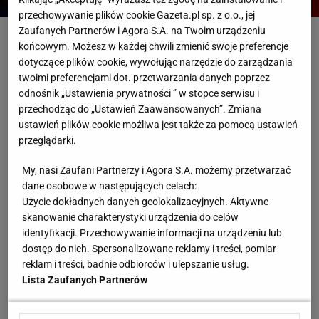
przechowywanie plików cookie Gazeta.pl sp. z o.o., jej
Materiały prasowe/Volleyball World
Zaufanych Partnerów i Agora S.A. na Twoim urządzeniu
końcowym. Możesz w każdej chwili zmienić swoje preferencje
dotyczące plików cookie, wywołując narzędzie do zarządzania
Ukraina
Siatkówka
Reprezentacja Polski W Siatkówce
twoimi preferencjami dot. przetwarzania danych poprzez
Siatkarska Liga Narodów
odnośnik „Ustawienia prywatności ” w stopce serwisu i
przechodząc do „Ustawień Zaawansowanych”. Zmiana
RELACJA NA ŻYWO
Najnowsze
Trwa
ustawień plików cookie możliwa jest także za pomocą ustawień
przeglądarki.
14 czerwca 9:20
My, nasi Zaufani Partnerzy i Agora S.A. możemy przetwarzać
Dziękujemy za wspólnie spędzony czas. Po więcej
dane osobowe w następujących celach:
sportowych emocji zapraszamy na
Sport.pl
i do
Użycie dokładnych danych geolokalizacyjnych. Aktywne
aplikacji Sport.pl LIVE.
skanowanie charakterystyki urządzenia do celów
identyfikacji. Przechowywanie informacji na urządzeniu lub
14 czerwca 9:19
dostęp do nich. Spersonalizowane reklamy i treści, pomiar
Zapraszamy do przeczytania pomeczowego raportu:
reklam i treści, badnie odbiorców i ulepszanie usług.
Lista Zaufanych Partnerów
Wielkie odrodzenie Polaków w meczu z