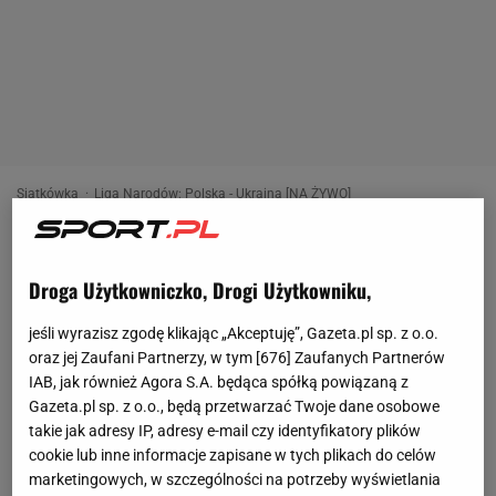
Siatkówka
Liga Narodów: Polska - Ukraina [NA ŻYWO]
Polska skończyła pierwszy tydzień VNL
meczem z Ukrainą [NA ŻYWO]
Droga Użytkowniczko, Drogi Użytkowniku,
jeśli wyrazisz zgodę klikając „Akceptuję”, Gazeta.pl sp. z o.o.
Norbert Amlicki
,
Hubert Rybkowski
14 czerwca 2026, 06:26
oraz jej Zaufani Partnerzy, w tym [
676
] Zaufanych Partnerów
IAB, jak również Agora S.A. będąca spółką powiązaną z
Polscy siatkarze zakończyli udział w turnieju Ligi
Gazeta.pl sp. z o.o., będą przetwarzać Twoje dane osobowe
takie jak adresy IP, adresy e-mail czy identyfikatory plików
Narodów w chińskim Linyi. W ostatnim meczu
cookie lub inne informacje zapisane w tych plikach do celów
pierwszego tygodnia zmagań zmierzyli się z
marketingowych, w szczególności na potrzeby wyświetlania