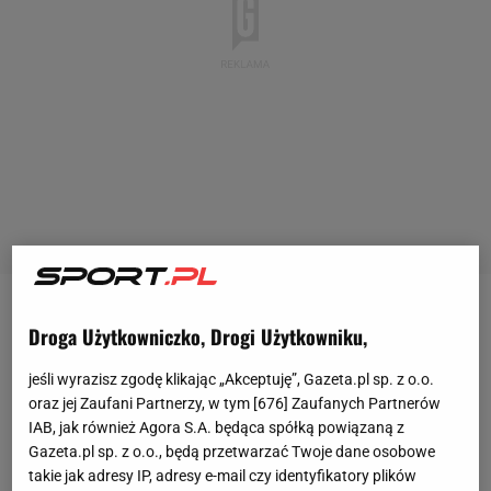
Siatkówka
Final Four LM. Projekt - Perugia [WYNIK]
Droga Użytkowniczko, Drogi Użytkowniku,
Projekt Warszawa bez większych szans z
ekipą Semeniuka w półfinale LM [ZAPIS
jeśli wyrazisz zgodę klikając „Akceptuję”, Gazeta.pl sp. z o.o.
oraz jej Zaufani Partnerzy, w tym [
676
] Zaufanych Partnerów
RELACJI]
IAB, jak również Agora S.A. będąca spółką powiązaną z
Gazeta.pl sp. z o.o., będą przetwarzać Twoje dane osobowe
takie jak adresy IP, adresy e-mail czy identyfikatory plików
Hubert Rybkowski