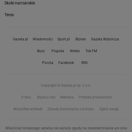
Skoki narciarskie
Tenis
Gazeta.pl
Wiadomości
Sport.pl
Biznes
Gazeta Wyborcza
Buzz
Pogoda
Wideo
Tok.FM
Poczta
Facebook
RSS
Copyright © Gazeta.pl sp. z o.o.
O Nas
Staże u nas
Reklama
Polityka prywatności
Wszystkie artykuły
Zasady korzystania z portalu
Zgłoś uwagi
Właściciel niniejszego serwisu nie wyraża zgody na zwielokrotnianie ani inne