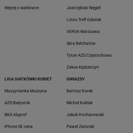
Więcej o siatkówce
Jastrzębski Węgiel
Lotos Trefl Gdańsk
VERVA Warszawa
Skra Bełchatów
Tytan AZS Częstochowa
Zaksa Kędzierzyn
LIGA SIATKÓWKI KOBIET
GWIAZDY
Muszynianka Muszyna
Bartosz Kurek
AZS Białystok
Michał Kubiak
BKS Aluprof
Jakub Kochanowski
iPhone SE cena
Paweł Zatorski