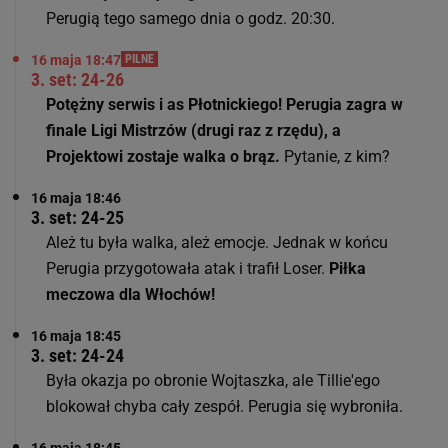
Perugią tego samego dnia o godz. 20:30.
16 maja 18:47
PILNE
3. set: 24-26
Potężny serwis i as Płotnickiego! Perugia zagra w
finale Ligi Mistrzów (drugi raz z rzędu), a
Projektowi zostaje walka o brąz.
Pytanie, z kim?
16 maja 18:46
3. set: 24-25
Ależ tu była walka, ależ emocje. Jednak w końcu
Perugia przygotowała atak i trafił Loser.
Piłka
meczowa dla Włochów!
16 maja 18:45
3. set: 24-24
Była okazja po obronie Wojtaszka, ale Tillie'ego
blokował chyba cały zespół. Perugia się wybroniła.
16 maja 18:45