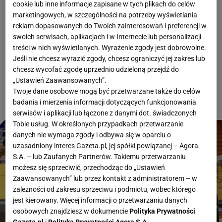
16 maja 2026, 16:38
cookie lub inne informacje zapisane w tych plikach do celów
marketingowych, w szczególności na potrzeby wyświetlania
Projekt Warszawa nie zagra w finale Ligi Mistrzów.
reklam dopasowanych do Twoich zainteresowań i preferencji w
swoich serwisach, aplikacjach i w Internecie lub personalizacji
Na jego drodze stanęła Perugia z Kamilem
treści w nich wyświetlanych. Wyrażenie zgody jest dobrowolne.
Semeniukiem w składzie, która po trzech setach
Jeśli nie chcesz wyrazić zgody, chcesz ograniczyć jej zakres lub
chcesz wycofać zgodę uprzednio udzieloną przejdź do
wygrała 19:25, 20:25, 24:26.
„Ustawień Zaawansowanych”.
Twoje dane osobowe mogą być przetwarzane także do celów
badania i mierzenia informacji dotyczących funkcjonowania
serwisów i aplikacji lub łączone z danymi dot. świadczonych
Tobie usług. W określonych przypadkach przetwarzanie
danych nie wymaga zgody i odbywa się w oparciu o
uzasadniony interes Gazeta.pl, jej spółki powiązanej – Agora
S.A. – lub Zaufanych Partnerów. Takiemu przetwarzaniu
możesz się sprzeciwić, przechodząc do „Ustawień
Zaawansowanych” lub przez kontakt z administratorem – w
zależności od zakresu sprzeciwu i podmiotu, wobec którego
jest kierowany. Więcej informacji o przetwarzaniu danych
osobowych znajdziesz w dokumencie
Polityka Prywatności