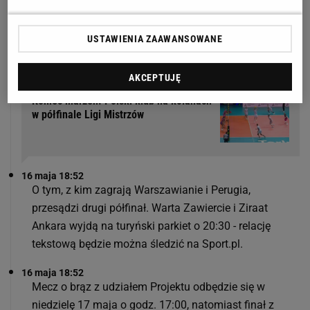
16 maja 18:55
Poniżej podsumowanie meczu Projekt Warszawa -
USTAWIENIA ZAAWANSOWANE
Perugia w półfinale Ligi Mistrzów:
AKCEPTUJĘ
Koniec marzeń. Polski klub na kolanach
w półfinale Ligi Mistrzów
16 maja 18:52
O tym, z kim zagrają Warszawianie i Perugia,
przesądzi drugi półfinał. Warta Zawiercie i Ziraat
Ankara wyjdą na turyński parkiet o 20:30 - relację
tekstową będzie można śledzić na Sport.pl.
16 maja 18:52
Mecz o brąz z udziałem Projektu odbędzie się w
niedzielę 17 maja o godz. 17:00, natomiast finał z