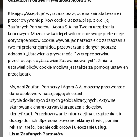
Gazeta.pl
i
Polityka Prywatności Agora S.A.
Klikając „Akceptuję” wyrażasz też zgodę na zainstalowanie i
przechowywanie plików cookie Gazeta.pl sp. z o.o., jej
Zaufanych Partnerów i Agora S.A. na Twoim urządzeniu
Fot. Jakub Orzechowski / Agencja Wyborcza.pl
końcowym. Możesz w każdej chwili zmienić swoje preferencje
dotyczące plików cookie, wywołując narzędzie do zarządzania
twoimi preferencjami dot. przetwarzania danych poprzez
Projekt Warszawa
Siatkówka
Perugia
Liga Mistrzów
Final Four
odnośnik „Ustawienia prywatności ” w stopce serwisu i
przechodząc do „Ustawień Zaawansowanych”. Zmiana
RELACJA NA ŻYWO
Najnowsze
Trwa
ustawień plików cookie możliwa jest także za pomocą ustawień
przeglądarki.
16 maja 18:57
My, nasi Zaufani Partnerzy i Agora S.A. możemy przetwarzać
Dziękujemy za śledzenie relacji tekstowej z meczu
dane osobowe w następujących celach:
Projekt - Perugia i zapraszamy na kolejne relacje
Użycie dokładnych danych geolokalizacyjnych. Aktywne
tekstowe na Sport.pl oraz w aplikacji mobilnej
skanowanie charakterystyki urządzenia do celów
Sport.pl LIVE. W tym na 20:30 na mecz Warty
identyfikacji. Przechowywanie informacji na urządzeniu lub
dostęp do nich. Spersonalizowane reklamy i treści, pomiar
Zawiercie z Ziraatem Ankara, ekipą Tomasza
reklam i treści, badnie odbiorców i ulepszanie usług.
Fornala.
Lista Zaufanych Partnerów