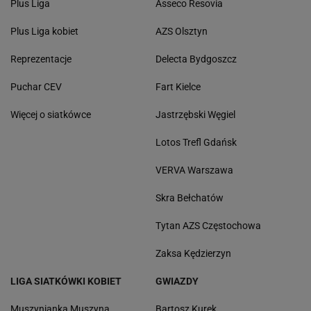
Plus Liga
Asseco Resovia
Plus Liga kobiet
AZS Olsztyn
Reprezentacje
Delecta Bydgoszcz
Puchar CEV
Fart Kielce
Więcej o siatkówce
Jastrzębski Węgiel
Lotos Trefl Gdańsk
VERVA Warszawa
Skra Bełchatów
Tytan AZS Częstochowa
Zaksa Kędzierzyn
LIGA SIATKÓWKI KOBIET
GWIAZDY
Muszynianka Muszyna
Bartosz Kurek