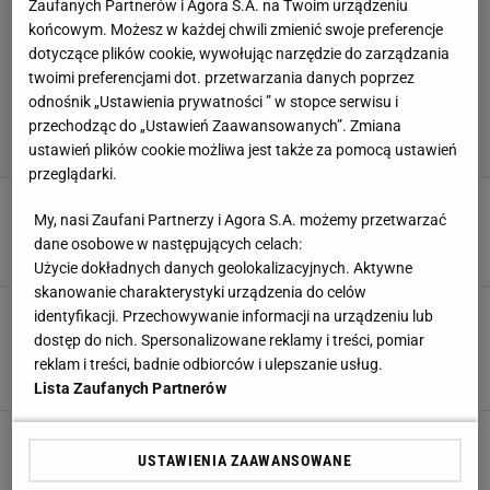
Zaufanych Partnerów i Agora S.A. na Twoim urządzeniu
końcowym. Możesz w każdej chwili zmienić swoje preferencje
dotyczące plików cookie, wywołując narzędzie do zarządzania
twoimi preferencjami dot. przetwarzania danych poprzez
odnośnik „Ustawienia prywatności ” w stopce serwisu i
przechodząc do „Ustawień Zaawansowanych”. Zmiana
ustawień plików cookie możliwa jest także za pomocą ustawień
przeglądarki.
Pokaz siły Polaków w Lidze Narodów.
My, nasi Zaufani Partnerzy i Agora S.A. możemy przetwarzać
Kubańczycy zdeklasowani [ZAPIS RELACJI]
dane osobowe w następujących celach:
23 CZERWCA 2024, 12:37
Karolina Kurek,
Użycie dokładnych danych geolokalizacyjnych. Aktywne
skanowanie charakterystyki urządzenia do celów
Koniec marzeń Polek o złotym medalu Ligi
identyfikacji. Przechowywanie informacji na urządzeniu lub
Narodów. Bolesna porażka z mistrzyniami
dostęp do nich. Spersonalizowane reklamy i treści, pomiar
świata [ZAPIS RELACJI]
reklam i treści, badnie odbiorców i ulepszanie usług.
22 CZERWCA 2024, 11:33
Karolina Kurek,
Lista Zaufanych Partnerów
Polskie siatkarki wróciły na zwycięską ścieżkę.
Dominikanki pokonane [ZAPIS RELACJI]
USTAWIENIA ZAAWANSOWANE
14 CZERWCA 2024, 10:28
Karolina Kurek,