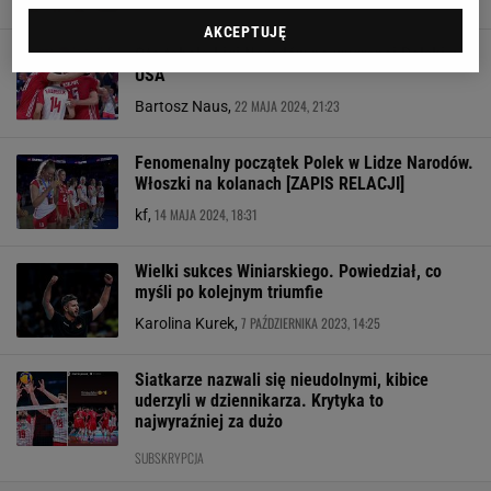
AKCEPTUJĘ
Oto tabela Ligi Narodów po wygranej Polski z
USA
22 MAJA 2024, 21:23
Bartosz Naus,
Fenomenalny początek Polek w Lidze Narodów.
Włoszki na kolanach [ZAPIS RELACJI]
14 MAJA 2024, 18:31
kf,
Wielki sukces Winiarskiego. Powiedział, co
myśli po kolejnym triumfie
7 PAŹDZIERNIKA 2023, 14:25
Karolina Kurek,
Siatkarze nazwali się nieudolnymi, kibice
uderzyli w dziennikarza. Krytyka to
najwyraźniej za dużo
SUBSKRYPCJA