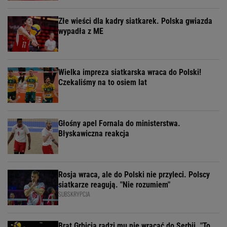
Złe wieści dla kadry siatkarek. Polska gwiazda
wypadła z ME
Wielka impreza siatkarska wraca do Polski!
Czekaliśmy na to osiem lat
Głośny apel Fornala do ministerstwa.
Błyskawiczna reakcja
Rosja wraca, ale do Polski nie przyleci. Polscy
siatkarze reagują. "Nie rozumiem"
SUBSKRYPCJA
Brat Grbicia radzi mu nie wracać do Serbii. "To