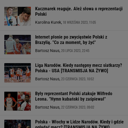
Kaczmarek reaguje. Ależ słowa o reprezentacji
Polski
18 WRZEŚNIA 2023, 11:05
Karolina Kurek,
Internet płonie po zwycięstwie Polski z
Brazylią. "Co za moment, by żyć"
20 LIPCA 2023, 22:45
Bartosz Naus,
Liga Narodów. Kiedy następny mecz siatkarzy?
Polska - USA [TRANSMISJA NA ŻYWO]
23 CZERWCA 2023, 10:52
Bartosz Naus,
Były reprezentant Polski atakuje Wilfredo
Leona. "Hymn kubański by zaśpiewał"
22 CZERWCA 2023, 09:02
Bartosz Naus,
Polska - Włochy w Lidze Narodów. Kiedy i gdzie
oglądać mecz? [TRANSMISJA NA ŻYWO,