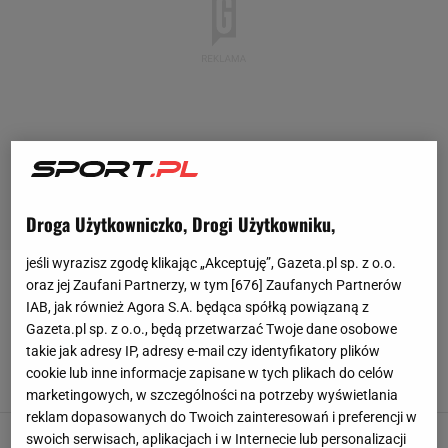
Droga Użytkowniczko, Drogi Użytkowniku,
jeśli wyrazisz zgodę klikając „Akceptuję”, Gazeta.pl sp. z o.o.
oraz jej Zaufani Partnerzy, w tym [
676
] Zaufanych Partnerów
REPREZENTACJE
IAB, jak również Agora S.A. będąca spółką powiązaną z
Gazeta.pl sp. z o.o., będą przetwarzać Twoje dane osobowe
Grbić podjął decyzję ws. Kurka. "Powiedziałem
takie jak adresy IP, adresy e-mail czy identyfikatory plików
mu"
cookie lub inne informacje zapisane w tych plikach do celów
19 MAJA 2025, 10:17
Szymon Szczepanik,
marketingowych, w szczególności na potrzeby wyświetlania
reklam dopasowanych do Twoich zainteresowań i preferencji w
Nowe otwarcie reprezentacji Polski. Cztery
swoich serwisach, aplikacjach i w Internecie lub personalizacji