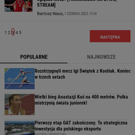
STREAM]
1 CZERWCA 2023, 11:34
Bartosz Naus,
1
2
3
4
5
NASTĘPNA
POPULARNE
NAJNOWSZE
Rozstrzygnęli mecz Igi Świątek z Kostiuk. Koniec
w trzech setach
Wielki bieg Anastazji Kuś na 400 metrów. Polka
mistrzynią świata juniorek!
Pierwszy etap GAT zakończony. To strategiczna
inwestycja dla polskiego eksportu
MATERIAŁ PROMOCYJNY