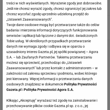
wielkie nieobecne w kadrze
treści w nich wyświetlanych. Wyrażenie zgody jest dobrowolne.
29 KWIETNIA 2025, 12:07
Jakub Trochimowicz,
Jeśli nie chcesz wyrazić zgody, chcesz ograniczyć jej zakres lub
chcesz wycofać zgodę uprzednio udzieloną przejdź do
„Ustawień Zaawansowanych”.
Wilfredo Leon już się nie kryje. Powiedział,
Twoje dane osobowe mogą być przetwarzane także do celów
dlaczego wybrał grę w Polsce
badania i mierzenia informacji dotyczących funkcjonowania
4 LIPCA 2024, 17:01
Karolina Kurek,
serwisów i aplikacji lub łączone z danymi dot. świadczonych
Tobie usług. W określonych przypadkach przetwarzanie
danych nie wymaga zgody i odbywa się w oparciu o
uzasadniony interes Gazeta.pl, jej spółki powiązanej – Agora
S.A. – lub Zaufanych Partnerów. Takiemu przetwarzaniu
możesz się sprzeciwić, przechodząc do „Ustawień
Zaawansowanych” lub przez kontakt z administratorem – w
zależności od zakresu sprzeciwu i podmiotu, wobec którego
jest kierowany. Więcej informacji o przetwarzaniu danych
osobowych znajdziesz w dokumencie
Polityka Prywatności
Gazeta.pl
i
Polityka Prywatności Agora S.A.
Klikając „Akceptuję” wyrażasz też zgodę na zainstalowanie i
przechowywanie plików cookie Gazeta.pl sp. z o.o., jej