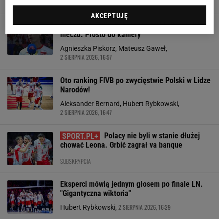
Hubert Rybkowski,
AKCEPTUJĘ
To jest hit. Tylko zobacz, co zrobił Semeniuk po
meczu. Prosto do kamery
Agnieszka Piskorz, Mateusz Gaweł,
2 SIERPNIA 2026, 16:57
Oto ranking FIVB po zwycięstwie Polski w Lidze
Narodów!
Aleksander Bernard, Hubert Rybkowski,
2 SIERPNIA 2026, 16:47
Polacy nie byli w stanie dłużej
chować Leona. Grbić zagrał va banque
SUBSKRYPCJA
Eksperci mówią jednym głosem po finale LN.
"Gigantyczna wiktoria"
2 SIERPNIA 2026, 16:29
Hubert Rybkowski,