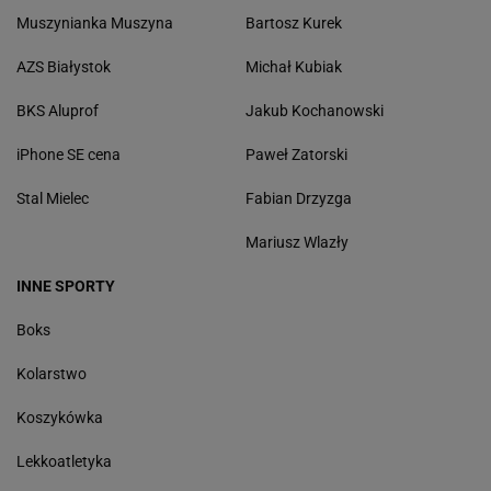
Muszynianka Muszyna
Bartosz Kurek
AZS Białystok
Michał Kubiak
BKS Aluprof
Jakub Kochanowski
iPhone SE cena
Paweł Zatorski
Stal Mielec
Fabian Drzyzga
Mariusz Wlazły
INNE SPORTY
Boks
Kolarstwo
Koszykówka
Lekkoatletyka