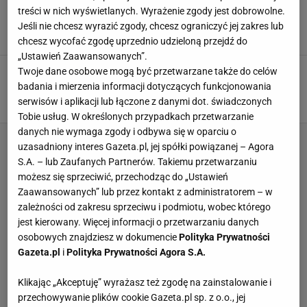
Polska światową potęgą. Grbić zaryzykował.
treści w nich wyświetlanych. Wyrażenie zgody jest dobrowolne.
"Naraził się na krytykę"
Jeśli nie chcesz wyrazić zgody, chcesz ograniczyć jej zakres lub
3 SIERPNIA 2026, 08:37
Szymon Mańkowski,
chcesz wycofać zgodę uprzednio udzieloną przejdź do
„Ustawień Zaawansowanych”.
Fornal próbował "negocjować" po
Twoje dane osobowe mogą być przetwarzane także do celów
finale LN. Grbić sprowadził go na ziemię
badania i mierzenia informacji dotyczących funkcjonowania
serwisów i aplikacji lub łączone z danymi dot. świadczonych
SUBSKRYPCJA
Tobie usług. W określonych przypadkach przetwarzanie
danych nie wymaga zgody i odbywa się w oparciu o
uzasadniony interes Gazeta.pl, jej spółki powiązanej – Agora
S.A. – lub Zaufanych Partnerów. Takiemu przetwarzaniu
możesz się sprzeciwić, przechodząc do „Ustawień
Zaawansowanych” lub przez kontakt z administratorem – w
zależności od zakresu sprzeciwu i podmiotu, wobec którego
jest kierowany. Więcej informacji o przetwarzaniu danych
osobowych znajdziesz w dokumencie
Polityka Prywatności
Gazeta.pl
i
Polityka Prywatności Agora S.A.
Klikając „Akceptuję” wyrażasz też zgodę na zainstalowanie i
przechowywanie plików cookie Gazeta.pl sp. z o.o., jej