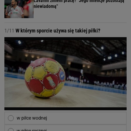
Lavarini zmieni pracę? "Jego intencje pozostają
niewiadomą"
1/11
W którym sporcie używa się takiej piłki?
w piłce wodnej
w piłce ręcznej