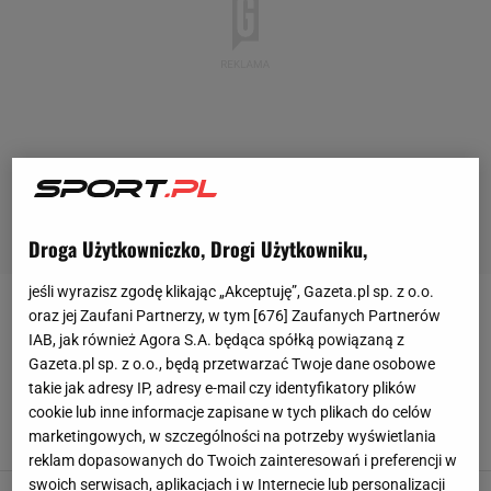
Droga Użytkowniczko, Drogi Użytkowniku,
jeśli wyrazisz zgodę klikając „Akceptuję”, Gazeta.pl sp. z o.o.
SIATKÓWKA
oraz jej Zaufani Partnerzy, w tym [
676
] Zaufanych Partnerów
IAB, jak również Agora S.A. będąca spółką powiązaną z
Gazeta.pl sp. z o.o., będą przetwarzać Twoje dane osobowe
Polak "ocieka złotem", a Grbić
takie jak adresy IP, adresy e-mail czy identyfikatory plików
trzyma go na ławce. Kibicom trudno to
zrozumieć
cookie lub inne informacje zapisane w tych plikach do celów
marketingowych, w szczególności na potrzeby wyświetlania
SUBSKRYPCJA
reklam dopasowanych do Twoich zainteresowań i preferencji w
swoich serwisach, aplikacjach i w Internecie lub personalizacji