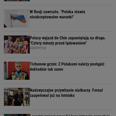
W Rosji zawrzało. "Polska stawia
nieakceptowalne warunki"
Polacy wyjazd do Chin zapamiętają na długo.
"Cztery minuty przed lądowaniem"
SUBSKRYPCJA
Tichonow grzmi: Z Polakami należy postąpić
dokładnie tak samo
Nadzwyczajne przywitanie siatkarzy. Fornal
zaapelował już na lotnisku