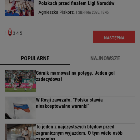
Polakach przed finałem Ligi Narodów
1 SIERPNIA 2026, 18:45
Agnieszka Piskorz,
1
2
3
4
5
NASTĘPNA
POPULARNE
NAJNOWSZE
Górnik marnował na potęgę. Jeden gol
zadecydował
W Rosji zawrzało. "Polska stawia
nieakceptowalne warunki"
To jeden z najczęstszych błędów przed
zagranicznym wyjazdem. O tym wiele osób
zapomina