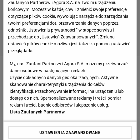
Zaufanych Partnerów i Agora S.A. na Twoim urządzeniu
końcowym. Możesz w każdej chwili zmienić swoje preferencje
dotyczące plików cookie, wywołując narzędzie do zarządzania
twoimi preferencjami dot. przetwarzania danych poprzez
odnośnik „Ustawienia prywatności ” w stopce serwisu i
przechodząc do „Ustawień Zaawansowanych”. Zmiana
ustawień plików cookie możliwa jest także za pomocą ustawień
przeglądarki.
Wielkie milczenie w USA po zwycięstwie
My, nasi Zaufani Partnerzy i Agora S.A. możemy przetwarzać
Polaków w Lidze Narodów
dane osobowe w następujących celach:
Użycie dokładnych danych geolokalizacyjnych. Aktywne
2 SIERPNIA 2026, 19:30
Mateusz Gaweł,
skanowanie charakterystyki urządzenia do celów
identyfikacji. Przechowywanie informacji na urządzeniu lub
Tusk skomentował triumf Polaków w Lidze
dostęp do nich. Spersonalizowane reklamy i treści, pomiar
Narodów
reklam i treści, badnie odbiorców i ulepszanie usług.
2 SIERPNIA 2026, 18:04
Mateusz Gaweł,
Lista Zaufanych Partnerów
Tyle zarobili polscy siatkarze za wygranie Ligi
Narodów
USTAWIENIA ZAAWANSOWANE
2 SIERPNIA 2026, 17:46