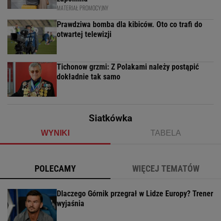
MATERIAŁ PROMOCYJNY
Prawdziwa bomba dla kibiców. Oto co trafi do
otwartej telewizji
Tichonow grzmi: Z Polakami należy postąpić
dokładnie tak samo
Siatkówka
WYNIKI
TABELA
POLECAMY
WIĘCEJ TEMATÓW
Dlaczego Górnik przegrał w Lidze Europy? Trener
wyjaśnia