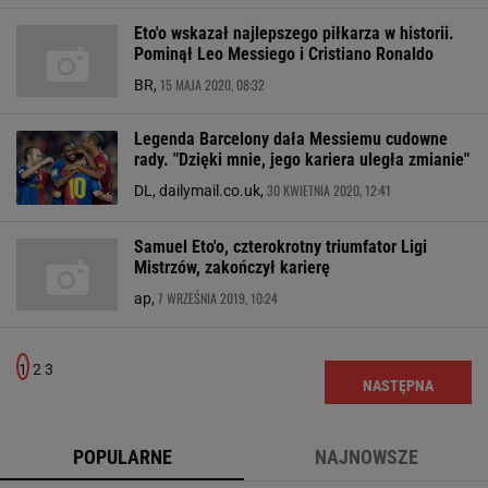
Eto'o wskazał najlepszego piłkarza w historii.
Pominął Leo Messiego i Cristiano Ronaldo
15 MAJA 2020, 08:32
BR,
Legenda Barcelony dała Messiemu cudowne
rady. "Dzięki mnie, jego kariera uległa zmianie"
30 KWIETNIA 2020, 12:41
DL, dailymail.co.uk,
Samuel Eto'o, czterokrotny triumfator Ligi
Mistrzów, zakończył karierę
7 WRZEŚNIA 2019, 10:24
ap,
1
2
3
NASTĘPNA
POPULARNE
NAJNOWSZE