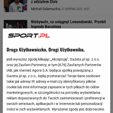
z udziałem Eto'o
27 SIERPNIA 2025, 10:31
Michał Salamucha,
Niebywałe, co osiągnął Lewandowski. Przebił
legendy Barcelony
1 KWIETNIA 2025, 11:27
Agnieszka Piskorz,
Droga Użytkowniczko, Drogi Użytkowniku,
jeśli wyrazisz zgodę klikając „Akceptuję”, Gazeta.pl sp. z o.o.
oraz jej Zaufani Partnerzy, w tym [
676
] Zaufanych Partnerów
IAB, jak również Agora S.A. będąca spółką powiązaną z
Gazeta.pl sp. z o.o., będą przetwarzać Twoje dane osobowe
takie jak adresy IP, adresy e-mail czy identyfikatory plików
cookie lub inne informacje zapisane w tych plikach do celów
marketingowych, w szczególności na potrzeby wyświetlania
reklam dopasowanych do Twoich zainteresowań i preferencji w
swoich serwisach, aplikacjach i w Internecie lub personalizacji
treści w nich wyświetlanych. Wyrażenie zgody jest dobrowolne.