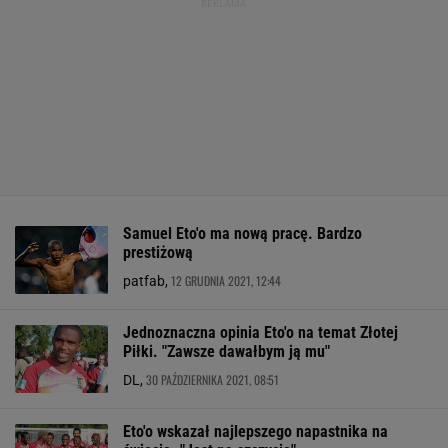
Samuel Eto'o ma nową pracę. Bardzo
prestiżową
12 GRUDNIA 2021, 12:44
patfab,
Jednoznaczna opinia Eto'o na temat Złotej
Piłki. "Zawsze dawałbym ją mu"
30 PAŹDZIERNIKA 2021, 08:51
DL,
Eto'o wskazał najlepszego napastnika na