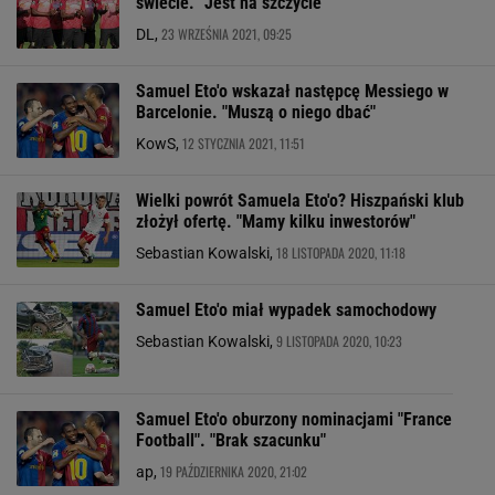
świecie. "Jest na szczycie"
23 WRZEŚNIA 2021, 09:25
DL,
Samuel Eto'o wskazał następcę Messiego w
Barcelonie. "Muszą o niego dbać"
12 STYCZNIA 2021, 11:51
KowS,
Wielki powrót Samuela Eto'o? Hiszpański klub
złożył ofertę. "Mamy kilku inwestorów"
18 LISTOPADA 2020, 11:18
Sebastian Kowalski,
Samuel Eto'o miał wypadek samochodowy
9 LISTOPADA 2020, 10:23
Sebastian Kowalski,
Samuel Eto'o oburzony nominacjami "France
Football". "Brak szacunku"
19 PAŹDZIERNIKA 2020, 21:02
ap,