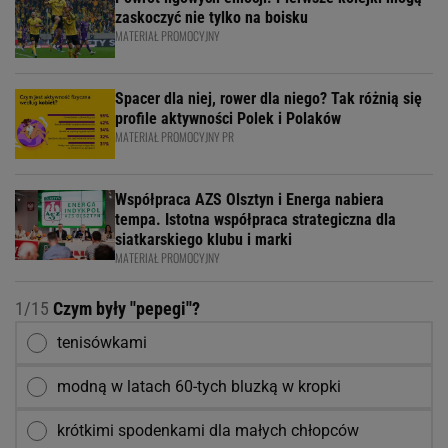
zaskoczyć nie tylko na boisku
MATERIAŁ PROMOCYJNY
Spacer dla niej, rower dla niego? Tak różnią się
profile aktywności Polek i Polaków
MATERIAŁ PROMOCYJNY PR
Współpraca AZS Olsztyn i Energa nabiera
tempa. Istotna współpraca strategiczna dla
siatkarskiego klubu i marki
MATERIAŁ PROMOCYJNY
1/15
Czym były ''pepegi''?
tenisówkami
modną w latach 60-tych bluzką w kropki
krótkimi spodenkami dla małych chłopców