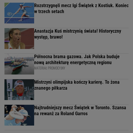
Rozstrzygnęli mecz Igi Świątek z Kostiuk. Koniec
w trzech setach
Anastazja Kuś mistrzynią świata! Historyczny
występ, brawo!
Północna brama gazowa. Jak Polska buduje
nową architekturę energetyczną regionu
MATERIAŁ PROMOCYJNY
Mistrzyni olimpijska kończy karierę. To żona
znanego piłkarza
Najtrudniejszy mecz Świątek w Toronto. Szansa
na rewanż za Roland Garros