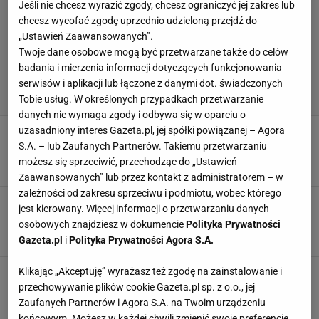
Jeśli nie chcesz wyrazić zgody, chcesz ograniczyć jej zakres lub
chcesz wycofać zgodę uprzednio udzieloną przejdź do
„Ustawień Zaawansowanych”.
Twoje dane osobowe mogą być przetwarzane także do celów
badania i mierzenia informacji dotyczących funkcjonowania
serwisów i aplikacji lub łączone z danymi dot. świadczonych
Tobie usług. W określonych przypadkach przetwarzanie
danych nie wymaga zgody i odbywa się w oparciu o
uzasadniony interes Gazeta.pl, jej spółki powiązanej – Agora
Włosi usłyszeli, co powiedział Zalewski i się
zaczęło. Słowa poszły w świat
S.A. – lub Zaufanych Partnerów. Takiemu przetwarzaniu
możesz się sprzeciwić, przechodząc do „Ustawień
22 LUTEGO 2025, 13:25
Jakub Trochimowicz,
Zaawansowanych” lub przez kontakt z administratorem – w
zależności od zakresu sprzeciwu i podmiotu, wobec którego
Lewandowski dołączył do Leo Messiego.
jest kierowany. Więcej informacji o przetwarzaniu danych
Niewiarygodne
osobowych znajdziesz w dokumencie
Polityka Prywatności
19 LUTEGO 2025, 11:02
Agnieszka Piskorz,
Gazeta.pl
i
Polityka Prywatności Agora S.A.
Klikając „Akceptuję” wyrażasz też zgodę na zainstalowanie i
Legenda Barcelony się doigrała. FIFA nie miała
litości
przechowywanie plików cookie Gazeta.pl sp. z o.o., jej
Zaufanych Partnerów i Agora S.A. na Twoim urządzeniu
1 PAŹDZIERNIKA 2024, 21:46
Hubert Pawlik,
końcowym. Możesz w każdej chwili zmienić swoje preferencje