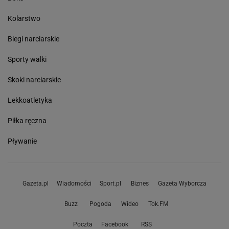
Kolarstwo
Biegi narciarskie
Sporty walki
Skoki narciarskie
Lekkoatletyka
Piłka ręczna
Pływanie
Gazeta.pl
Wiadomości
Sport.pl
Biznes
Gazeta Wyborcza
Buzz
Pogoda
Wideo
Tok.FM
Poczta
Facebook
RSS