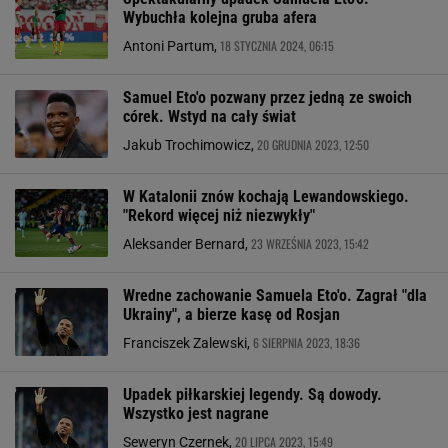
Wybuchła kolejna gruba afera
18 STYCZNIA 2024, 06:15
Antoni Partum,
Samuel Eto'o pozwany przez jedną ze swoich
córek. Wstyd na cały świat
20 GRUDNIA 2023, 12:50
Jakub Trochimowicz,
W Katalonii znów kochają Lewandowskiego.
"Rekord więcej niż niezwykły"
23 WRZEŚNIA 2023, 15:42
Aleksander Bernard,
Wredne zachowanie Samuela Eto'o. Zagrał "dla
Ukrainy", a bierze kasę od Rosjan
6 SIERPNIA 2023, 18:36
Franciszek Zalewski,
Upadek piłkarskiej legendy. Są dowody.
Wszystko jest nagrane
20 LIPCA 2023, 15:49
Seweryn Czernek,