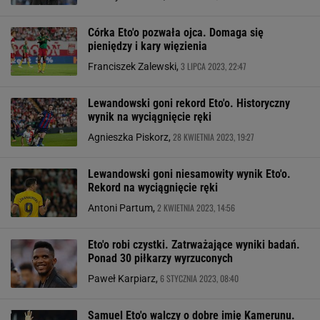
Córka Eto'o pozwała ojca. Domaga się
pieniędzy i kary więzienia
3 LIPCA 2023, 22:47
Franciszek Zalewski,
Lewandowski goni rekord Eto'o. Historyczny
wynik na wyciągnięcie ręki
28 KWIETNIA 2023, 19:27
Agnieszka Piskorz,
Lewandowski goni niesamowity wynik Eto'o.
Rekord na wyciągnięcie ręki
2 KWIETNIA 2023, 14:56
Antoni Partum,
Eto'o robi czystki. Zatrważające wyniki badań.
Ponad 30 piłkarzy wyrzuconych
6 STYCZNIA 2023, 08:40
Paweł Karpiarz,
Samuel Eto'o walczy o dobre imię Kamerunu.