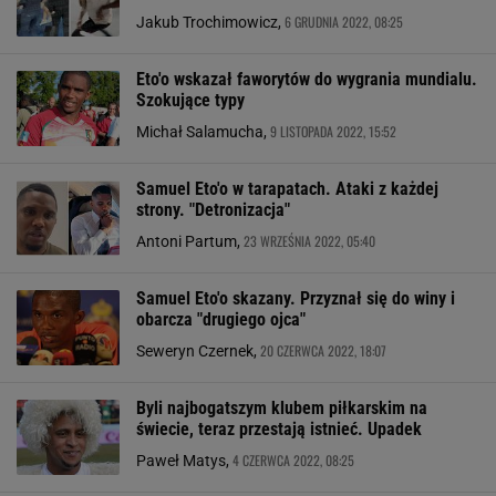
6 GRUDNIA 2022, 08:25
Jakub Trochimowicz,
Eto'o wskazał faworytów do wygrania mundialu.
Szokujące typy
9 LISTOPADA 2022, 15:52
Michał Salamucha,
Samuel Eto'o w tarapatach. Ataki z każdej
strony. "Detronizacja"
23 WRZEŚNIA 2022, 05:40
Antoni Partum,
Samuel Eto'o skazany. Przyznał się do winy i
obarcza "drugiego ojca"
20 CZERWCA 2022, 18:07
Seweryn Czernek,
Byli najbogatszym klubem piłkarskim na
świecie, teraz przestają istnieć. Upadek
4 CZERWCA 2022, 08:25
Paweł Matys,