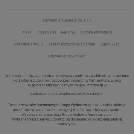
Copyright © Gazeta.pl sp. z o.o.
O Nas
Staże u nas
Reklama
Polityka prywatności
Wszystkie artykuły
Zasady korzystania z portalu
Zgłoś uwagi
Ustawienia prywatności
Właściciel niniejszego serwisu nie wyraża zgody na zwielokrotnianie ani inne
korzystanie z utworów rozpowszechnionych w tym serwisie, w celu
eksploracji tekstów i danych. Więcej informacji w
zastrzeżeniu dot. eksploracji tekstów i danych
Treści z
serwisów internetowych Grupy Wyborcza.pl
oraz serwisu tokfm.pl
prezentujemy w ramach komercyjnej współpracy z ich wydawcami:
Wyborcza sp. z o.o. oraz Grupą Radiową Agory sp. z o.o.
Wybrane treści z serwisu Sport.pl są dostępne po wykupieniu płatnej
subskrypcji