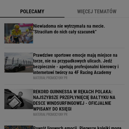
POLECAMY
WIĘCEJ TEMATÓW
Niewiadoma nie wytrzymała na mecie.
"Straciłam do nich cały szacunek"
Prawdziwe sportowe emocje mają miejsce na
torze, nie na przypadkowych ulicach. Jedź
bezpiecznie - apelują profesjonalni kierowcy i
internetowi twórcy na 4F Racing Academy
MATERIAŁ PROMOCYJNY PR
REKORD GUINNESSA W RĘKACH POLAKA:
NAJSZYBSZE PRZEPŁYNIĘCIĘ BAŁTYKU NA
DESCE WINDSURFINGOWEJ - OFICJALNIE
WPISANY DO KSIĘGI
MATERIAŁ PROMOCYJNY PR
Powrót ligowych emocji. Pierwsze kolejki mogą