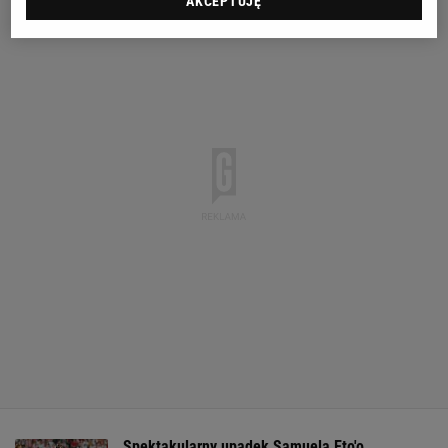
AKCEPTUJĘ
Spektakularny upadek Samuela Eto'o.