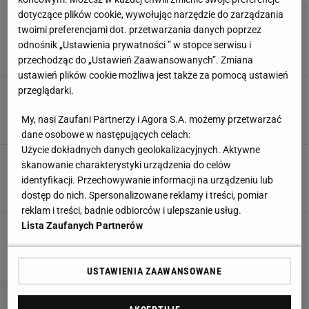
dotyczące plików cookie, wywołując narzędzie do zarządzania
Tragiczna śmierć uznanego piłkarza. Miał 38
twoimi preferencjami dot. przetwarzania danych poprzez
lat. Eto'o żegna kolegę
odnośnik „Ustawienia prywatności ” w stopce serwisu i
28 CZERWCA 2024, 07:54
Bartosz Królikowski,
przechodząc do „Ustawień Zaawansowanych”. Zmiana
ustawień plików cookie możliwa jest także za pomocą ustawień
przeglądarki.
Co za skandal! Eto'o i selekcjoner kadry
skoczyli sobie do gardeł [WIDEO]
My, nasi Zaufani Partnerzy i Agora S.A. możemy przetwarzać
30 MAJA 2024, 11:49
Michał Chmielewski,
dane osobowe w następujących celach:
Użycie dokładnych danych geolokalizacyjnych. Aktywne
Skompromitowany Eto'o podał się do dymisji.
skanowanie charakterystyki urządzenia do celów
Potem nastąpił niespodziewany zwrot akcji
identyfikacji. Przechowywanie informacji na urządzeniu lub
6 LUTEGO 2024, 17:38
Filip Macuda,
dostęp do nich. Spersonalizowane reklamy i treści, pomiar
reklam i treści, badnie odbiorców i ulepszanie usług.
Lista Zaufanych Partnerów
Samuel Eto'o oskarżony! Niebywały skandal.
"The Athletic" ujawnia
31 STYCZNIA 2024, 12:06
Aleksander Bernard,
USTAWIENIA ZAAWANSOWANE