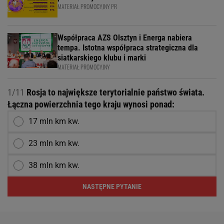
MATERIAŁ PROMOCYJNY PR
Współpraca AZS Olsztyn i Energa nabiera
tempa. Istotna współpraca strategiczna dla
siatkarskiego klubu i marki
MATERIAŁ PROMOCYJNY
1/11
Rosja to największe terytorialnie państwo świata.
Łączna powierzchnia tego kraju wynosi ponad:
17 mln km kw.
23 mln km kw.
38 mln km kw.
NASTĘPNE PYTANIE