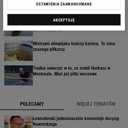
w trzech setach
USTAWIENIA ZAAWANSOWANE
Północna brama gazowa. Jak Polska buduje
AKCEPTUJĘ
nową architekturę energetyczną regionu
MATERIAŁ PROMOCYJNY
Mistrzyni olimpijska kończy karierę. To żona
znanego piłkarza
Trudno uwierzyć w to, co zrobił Hurkacz w
Montrealu. Miał już piłki meczowe
POLECAMY
WIĘCEJ TEMATÓW
Leśnodorski jednoznacznie komentuje decyzję
Nawrockiego