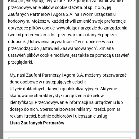
RYAN MURPHY
Klikając „Akceptuję” wyrażasz też zgodę na zainstalowanie i
przechowywanie plików cookie Gazeta.pl sp. z o.o., jej
Sceny na igrzyskach! Odbierał medal i nagle
Zaufanych Partnerów i Agora S.A. na Twoim urządzeniu
jeszcze lepsza wiadomość
końcowym. Możesz w każdej chwili zmienić swoje preferencje
30 LIPCA 2024, 20:56
dotyczące plików cookie, wywołując narzędzie do zarządzania
Bartosz Królikowski,
twoimi preferencjami dot. przetwarzania danych poprzez
odnośnik „Ustawienia prywatności ” w stopce serwisu i
Czerniak najlepszy motylem, Kawęcki drugi
przechodząc do „Ustawień Zaawansowanych”. Zmiana
grzbietem
ustawień plików cookie możliwa jest także za pomocą ustawień
12 CZERWCA 2014, 01:25
mr,
przeglądarki.
My, nasi Zaufani Partnerzy i Agora S.A. możemy przetwarzać
dane osobowe w następujących celach:
Użycie dokładnych danych geolokalizacyjnych. Aktywne
POPULARNE
NAJNOWSZE
skanowanie charakterystyki urządzenia do celów
identyfikacji. Przechowywanie informacji na urządzeniu lub
Wielki bieg Anastazji Kuś na 400 metrów. Polka
dostęp do nich. Spersonalizowane reklamy i treści, pomiar
mistrzynią świata juniorek!
reklam i treści, badnie odbiorców i ulepszanie usług.
Lista Zaufanych Partnerów
Rozstrzygnęli mecz Igi Świątek z Kostiuk. Koniec