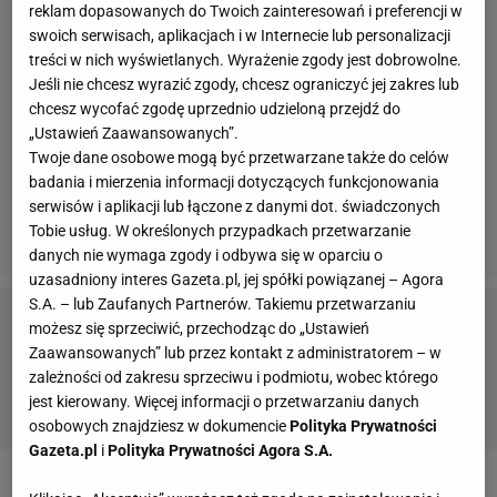
reklam dopasowanych do Twoich zainteresowań i preferencji w
swoich serwisach, aplikacjach i w Internecie lub personalizacji
treści w nich wyświetlanych. Wyrażenie zgody jest dobrowolne.
Jeśli nie chcesz wyrazić zgody, chcesz ograniczyć jej zakres lub
chcesz wycofać zgodę uprzednio udzieloną przejdź do
„Ustawień Zaawansowanych”.
Twoje dane osobowe mogą być przetwarzane także do celów
badania i mierzenia informacji dotyczących funkcjonowania
serwisów i aplikacji lub łączone z danymi dot. świadczonych
Tobie usług. W określonych przypadkach przetwarzanie
danych nie wymaga zgody i odbywa się w oparciu o
uzasadniony interes Gazeta.pl, jej spółki powiązanej – Agora
S.A. – lub Zaufanych Partnerów. Takiemu przetwarzaniu
możesz się sprzeciwić, przechodząc do „Ustawień
Zobacz również:
Zaawansowanych” lub przez kontakt z administratorem – w
zależności od zakresu sprzeciwu i podmiotu, wobec którego
Camille Lacourt
-
Chad le Clos
-
Chris Mears
-
Lilly King
-
jest kierowany. Więcej informacji o przetwarzaniu danych
Missy Franklin
osobowych znajdziesz w dokumencie
Polityka Prywatności
Gazeta.pl
i
Polityka Prywatności Agora S.A.