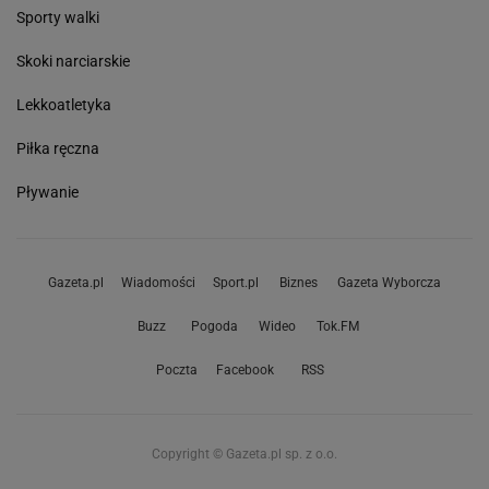
Sporty walki
Skoki narciarskie
Lekkoatletyka
Piłka ręczna
Pływanie
Gazeta.pl
Wiadomości
Sport.pl
Biznes
Gazeta Wyborcza
Buzz
Pogoda
Wideo
Tok.FM
Poczta
Facebook
RSS
Copyright © Gazeta.pl sp. z o.o.