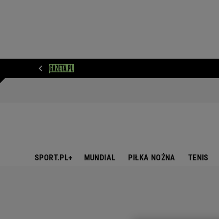
WIADOMOŚCI
NEXT
SPORT
PLOTEK
D
SPORT.PL+
MUNDIAL
PIŁKA NOŻNA
TENIS