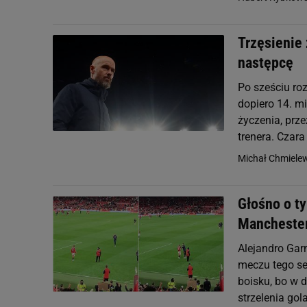
Trzęsienie 
następcę
Po sześciu ro
dopiero 14. mi
życzenia, prz
trenera. Czara 
Michał Chmiele
Głośno o ty
Manchester
Alejandro Gar
meczu tego se
boisku, bo w 
strzelenia gola