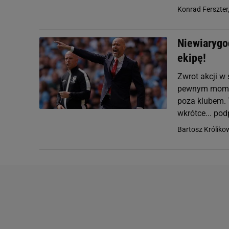
Konrad Ferszter
Niewiarygo
ekipę!
Zwrot akcji w
pewnym momenc
poza klubem. 
wkrótce... podp
Bartosz Króliko