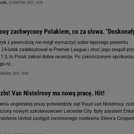
20 KWIETNIA 2025, 19:29
wski,
rooy zachwycony Polakiem, co za słowa. "Doskonał
zyk z pewnością nie mógł wymarzyć sobie lepszego prezentu
 24-latek zadebiutował w Premier League i choć jego zespół prz
 1:3, to Polak zebrał dobre recenzje. Po zakończonym spotkaniu
o ni...
GRUDNIA 2024, 10:06
zło! Van Nistelrooy ma nową pracę. Hit!
enia angielskiej prasy potwierdziły się! Ruud van Nistelrooy zos
oszony nowym szkoleniowcem Leicester City. Były asystent Erika
sterze United zastąpił zwolnionego niedawno Steve'a Coopera