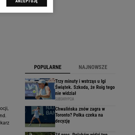
AKCEPTUJĘ
l sp. z o.o., jej
ić swoje preferencje
arzania danych poprzez
ych”. Zmiana ustawień
ach:
 celów identyfikacji.
omiar reklam i treści,
POPULARNE
NAJNOWSZE
Trzy minuty i wstrząs u Igi
Świątek. Szkoda, że Roig tego
nie widział
SUBSKRYPCJA
cji,
Chwalińska znów zagra w
Toronto? Polka czeka na
nd.
decyzję
łkarz
74 proc. Polaków widzi ten