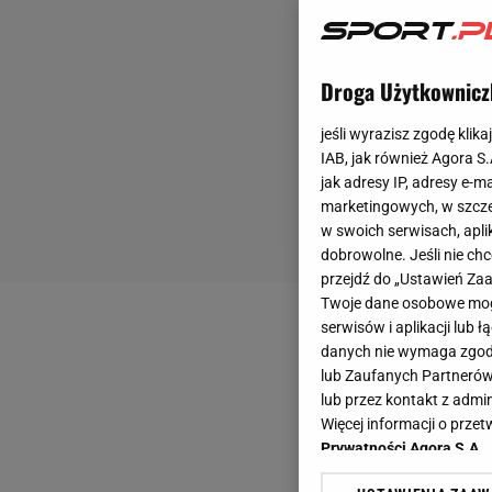
Droga Użytkownicz
jeśli wyrazisz zgodę klika
IAB, jak również Agora S
jak adresy IP, adresy e-m
marketingowych, w szcze
w swoich serwisach, aplik
dobrowolne. Jeśli nie ch
przejdź do „Ustawień Z
Twoje dane osobowe mogą
serwisów i aplikacji lub
danych nie wymaga zgody 
lub Zaufanych Partnerów
lub przez kontakt z admi
Więcej informacji o prz
Prywatności Agora S.A.