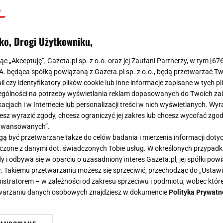
ko, Drogi Użytkowniku,
jąc „Akceptuję”, Gazeta.pl sp. z o.o. oraz jej Zaufani Partnerzy, w tym [
67
.A. będąca spółką powiązaną z Gazeta.pl sp. z o.o., będą przetwarzać T
ail czy identyfikatory plików cookie lub inne informacje zapisane w tych p
gólności na potrzeby wyświetlania reklam dopasowanych do Twoich zain
acjach i w Internecie lub personalizacji treści w nich wyświetlanych. Wyr
cesz wyrazić zgody, chcesz ograniczyć jej zakres lub chcesz wycofać zgo
aawansowanych”.
 być przetwarzane także do celów badania i mierzenia informacji dot
 łączone z danymi dot. świadczonych Tobie usług. W określonych przypad
i odbywa się w oparciu o uzasadniony interes Gazeta.pl, jej spółki powi
. Takiemu przetwarzaniu możesz się sprzeciwić, przechodząc do „Ust
nistratorem – w zależności od zakresu sprzeciwu i podmiotu, wobec które
etwarzaniu danych osobowych znajdziesz w dokumencie
Polityka Prywatn