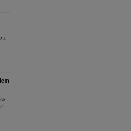
o z
edem
sce
ut