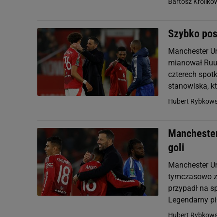
Bartosz Króliko
Szybko pos
Manchester Un
mianował Ruud
czterech spotk
stanowiska, kt
Hubert Rybkows
Manchester 
goli
Manchester Un
tymczasowo za
przypadł na sp
Legendarny pił
Hubert Rybkows