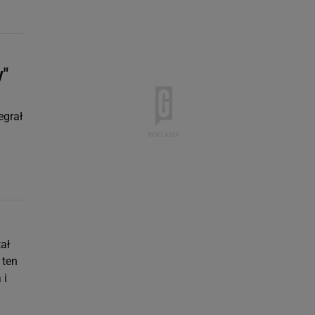
y"
egrał
tał
 ten
 i