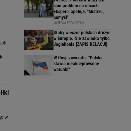
sam problem na ulicach.
Eksperci apelują: "Mistrzu,
pomyśl"
MATERIAŁ PROMOCYJNY
Słaby wieczór polskich drużyn
w Europie. Nie zawiodła tylko
oli.
Jagiellonia [ZAPIS RELACJI]
j
ik
W Rosji zawrzało. "Polska
stawia nieakceptowalne
warunki"
iłki
ąc w