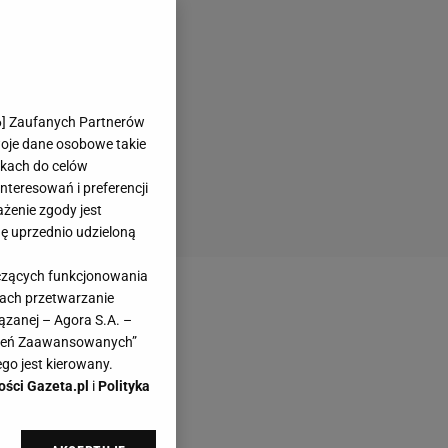
6
] Zaufanych Partnerów
woje dane osobowe takie
likach do celów
teresowań i preferencji
ażenie zgody jest
dę uprzednio udzieloną
yczących funkcjonowania
kach przetwarzanie
ązanej – Agora S.A. –
awień Zaawansowanych”
go jest kierowany.
ości Gazeta.pl
i
Polityka