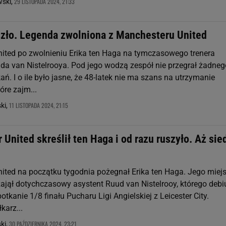
29 LISTOPADA 2024, 21:33
wski,
zło. Legenda zwolniona z Manchesteru United
ited po zwolnieniu Erika ten Haga na tymczasowego trenera
a van Nistelrooya. Pod jego wodzą zespół nie przegrał żadneg
ań. I o ile było jasne, że 48-latek nie ma szans na utrzymanie
óre zajm...
11 LISTOPADA 2024, 21:15
ki,
United skreślił ten Haga i od razu ruszyło. Aż si
ited na początku tygodnia pożegnał Erika ten Haga. Jego miej
jął dotychczasowy asystent Ruud van Nistelrooy, którego debi
otkanie 1/8 finału Pucharu Ligi Angielskiej z Leicester City.
karz...
30 PAŹDZIERNIKA 2024, 23:21
ki,