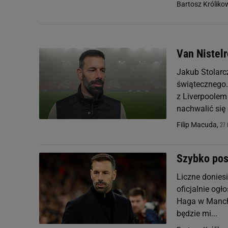
Bartosz Króliko
Van Nistel
Jakub Stolarc
świątecznego.
z Liverpoolem
nachwalić się g
27 
Filip Macuda,
Szybko pos
Liczne doniesi
oficjalnie ogł
Haga w Manche
będzie mi...