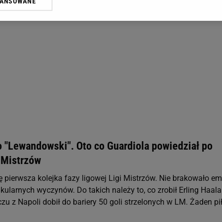
WANSOWANE
żasz też zgodę na zainstalowanie i przechowywanie plików cookie Gazeta.p
gora S.A. na Twoim urządzeniu końcowym. Możesz w każdej chwili zmien
 wywołując narzędzie do zarządzania twoimi preferencjami dot. przetw
ywatności ” w stopce serwisu i przechodząc do „Ustawień Zaawansowan
st także za pomocą ustawień przeglądarki.
rzy i Agora S.A. możemy przetwarzać dane osobowe w następujących cel
 geolokalizacyjnych. Aktywne skanowanie charakterystyki urządzenia do
 na urządzeniu lub dostęp do nich. Spersonalizowane reklamy i treści, p
zanie usług.
Lista Zaufanych Partnerów
o "Lewandowski". Oto co Guardiola powiedział po
 Mistrzów
 pierwsza kolejka fazy ligowej Ligi Mistrzów. Nie brakowało emo
kularnych wyczynów. Do takich należy to, co zrobił Erling Haala
u z Napoli dobił do bariery 50 goli strzelonych w LM. Żaden pi