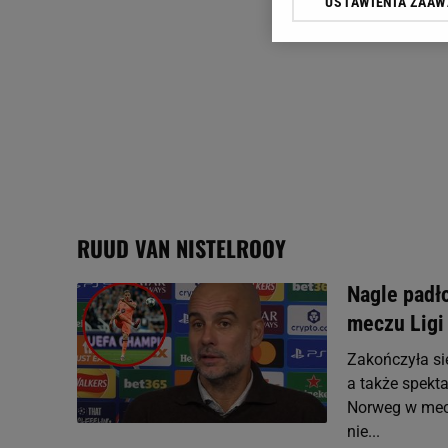
USTAWIENIA ZAA
Klikając „Akceptuję” wyra
Zaufanych Partnerów i A
dotyczące plików cookie,
odnośnik „Ustawienia pr
plików cookie możliwa je
My, nasi Zaufani Partne
Użycie dokładnych danych
Przechowywanie informacji
badnie odbiorców i uleps
RUUD VAN NISTELROOY
Nagle padł
meczu Ligi
Zakończyła się
a także spekta
Norweg w mecz
nie...