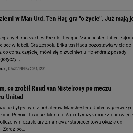
ziemi w Man Utd. Ten Hag gra "o życie". Już mają j
zegranych meczach w Premier League Manchester United zajmu
ejsce w tabeli. Gra zespołu Erika ten Haga pozostawia wiele do
ez co coraz częściej mówi się o zwolnieniu Holendra z posady
goryczy...
6 PAŹDZIERNIKA 2024, 12:31
wski,
m, co zrobił Ruud van Nistelrooy po meczu
u United
nacho był jednym z bohaterów Manchesteru United w pierwszy
zonu Premier League. Mimo to Argentyńczyk mógł zrobić więce
doliczonym czasie gry zmarnował stuprocentową okazję do
. Zaraz po...