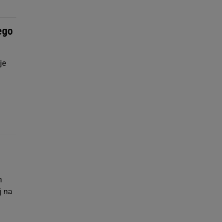
ego
je
m
j na