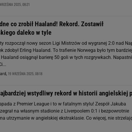
WRZEŚNIA 2025, 08:21
dne co zrobił Haaland! Rekord. Zostawił
iego daleko w tyle
ty rozpoczął nowy sezon Ligi Mistrzów od wygranej 2:0 nad Nap
k zdobył Erling Haaland. To trafienie Norwega było tym bardzie
 Haaland osiągnął barierę 50 goli w tych rozgrywkach. Napastn
...
19 WRZEŚNIA 2025, 08:18
nard,
Najbardziej wstydliwy rekord w historii angielskiej p
 spada z Premier League i to w fatalnym stylu! Zespół Jakuba
rzegrał na własnym stadionie z Liverpoolem 0:1 i bezpowrotnie
 na utrzymanie w angielskiej ekstraklasie. Co więcej, nie strzelaj