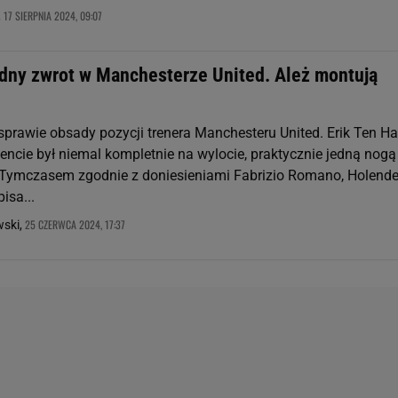
17 SIERPNIA 2024, 09:07
,
dny zwrot w Manchesterze United. Ależ montują
 sprawie obsady pozycji trenera Manchesteru United. Erik Ten H
ie był niemal kompletnie na wylocie, praktycznie jedną nogą
Tymczasem zgodnie z doniesieniami Fabrizio Romano, Holend
isa...
25 CZERWCA 2024, 17:37
wski,