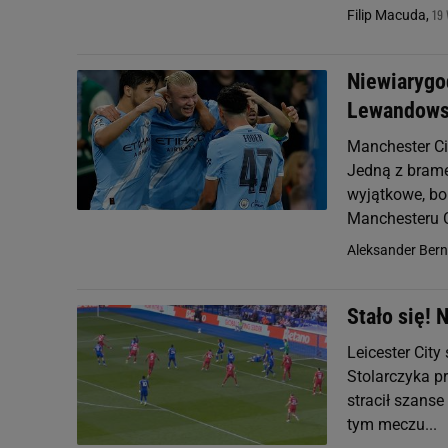
19 
Filip Macuda,
Niewiarygo
Lewandowsk
Manchester Ci
Jedną z brame
wyjątkowe, bo
Manchesteru Ci
Aleksander Ber
Stało się! 
Leicester City
Stolarczyka p
stracił szanse
tym meczu...