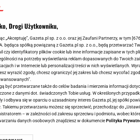
poważne
Kacper Sosnowski
ko, Drogi Użytkowniku,
9 lipca 2024, 10:55
jąc „Akceptuję”, Gazeta.pl sp. z o.o. oraz jej Zaufani Partnerzy, w tym [
67
.A. będąca spółką powiązaną z Gazeta.pl sp. z o.o., będą przetwarzać T
ail czy identyfikatory plików cookie lub inne informacje zapisane w tych p
gólności na potrzeby wyświetlania reklam dopasowanych do Twoich zain
acjach i w Internecie lub personalizacji treści w nich wyświetlanych. Wyr
cesz wyrazić zgody, chcesz ograniczyć jej zakres lub chcesz wycofać zgo
aawansowanych”.
 być przetwarzane także do celów badania i mierzenia informacji dot
 łączone z danymi dot. świadczonych Tobie usług. W określonych przypad
i odbywa się w oparciu o uzasadniony interes Gazeta.pl, jej spółki powi
. Takiemu przetwarzaniu możesz się sprzeciwić, przechodząc do „Ust
nistratorem – w zależności od zakresu sprzeciwu i podmiotu, wobec które
etwarzaniu danych osobowych znajdziesz w dokumencie
Polityka Prywatn