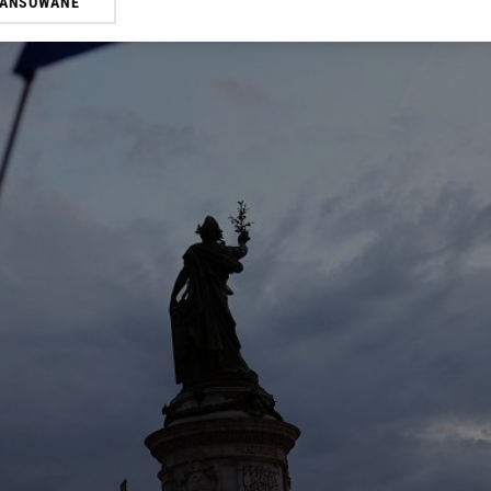
WANSOWANE
żasz też zgodę na zainstalowanie i przechowywanie plików cookie Gazeta.p
gora S.A. na Twoim urządzeniu końcowym. Możesz w każdej chwili zmien
 wywołując narzędzie do zarządzania twoimi preferencjami dot. przetw
ywatności ” w stopce serwisu i przechodząc do „Ustawień Zaawansowan
st także za pomocą ustawień przeglądarki.
rzy i Agora S.A. możemy przetwarzać dane osobowe w następujących cel
 geolokalizacyjnych. Aktywne skanowanie charakterystyki urządzenia do
 na urządzeniu lub dostęp do nich. Spersonalizowane reklamy i treści, p
zanie usług.
Lista Zaufanych Partnerów