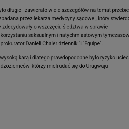
yło długie i zawierało wiele szczegółów na temat przebi
badana przez lekarza medycyny sądowej, który stwierdz
ty zdecydowały o wszczęciu śledztwa w sprawie
ykorzystaniu seksualnym i natychmiastowym tymczas
prokurator Danieli Chaler dziennik "L’Equipe".
 wysoką karą i dlatego prawdopodobne było ryzyko uciecz
udzoziemców, którzy mieli udać się do Urugwaju -