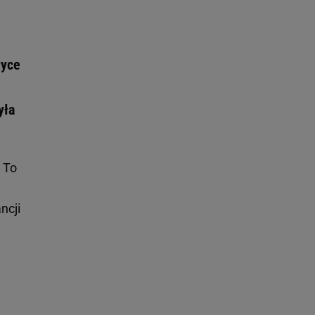
ryce
yła
 To
ncji