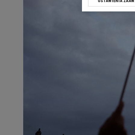
USTAWIENIA ZAA
Klikając „Akceptuję” wyra
Zaufanych Partnerów i A
dotyczące plików cookie,
odnośnik „Ustawienia pr
plików cookie możliwa je
My, nasi Zaufani Partne
Użycie dokładnych danych
Przechowywanie informacji
badnie odbiorców i uleps