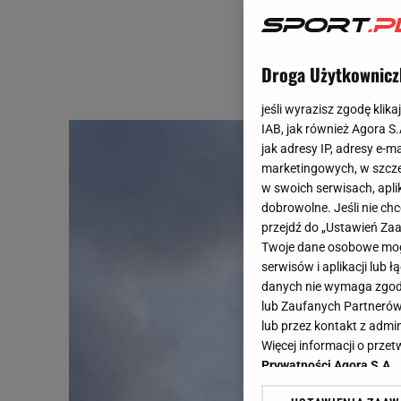
Droga Użytkownicz
jeśli wyrazisz zgodę klika
IAB, jak również Agora S
jak adresy IP, adresy e-m
marketingowych, w szcze
w swoich serwisach, aplik
dobrowolne. Jeśli nie ch
przejdź do „Ustawień Z
Twoje dane osobowe mogą
serwisów i aplikacji lub
danych nie wymaga zgody 
lub Zaufanych Partnerów
lub przez kontakt z admi
Więcej informacji o prz
Prywatności Agora S.A.