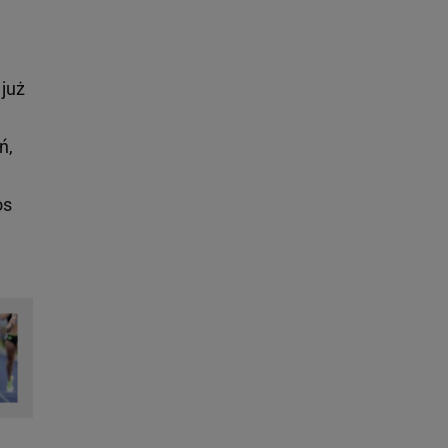
 już
ń,
os