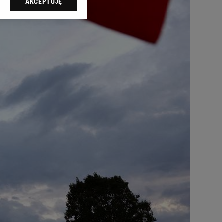
AKCEPTUJĘ
l sp. z o.o., jej
ić swoje preferencje
arzania danych poprzez
ych”. Zmiana ustawień
ach:
 celów identyfikacji.
omiar reklam i treści,