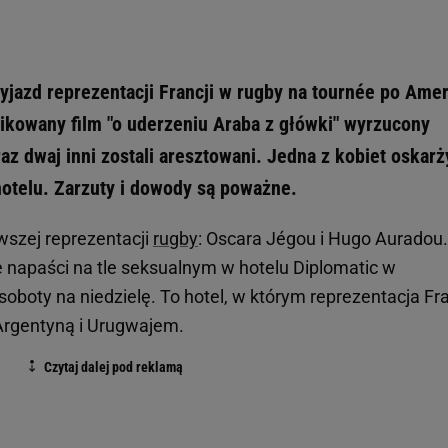
yjazd reprezentacji Francji w rugby na tournée po Ame
likowany film "o uderzeniu Araba z główki" wyrzucony
raz dwaj inni zostali aresztowani. Jedna z kobiet oskarż
hotelu. Zarzuty i dowody są poważne.
szej reprezentacji
rugby
: Oscara Jégou i Hugo Auradou.
ie napaści na tle seksualnym w hotelu Diplomatic w
oboty na niedzielę. To hotel, w którym reprezentacja Fra
Argentyną i Urugwajem.