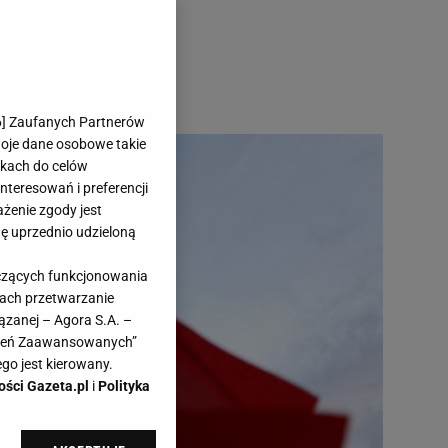
6
] Zaufanych Partnerów
woje dane osobowe takie
likach do celów
teresowań i preferencji
ażenie zgody jest
dę uprzednio udzieloną
yczących funkcjonowania
kach przetwarzanie
ązanej – Agora S.A. –
awień Zaawansowanych”
go jest kierowany.
ości Gazeta.pl
i
Polityka