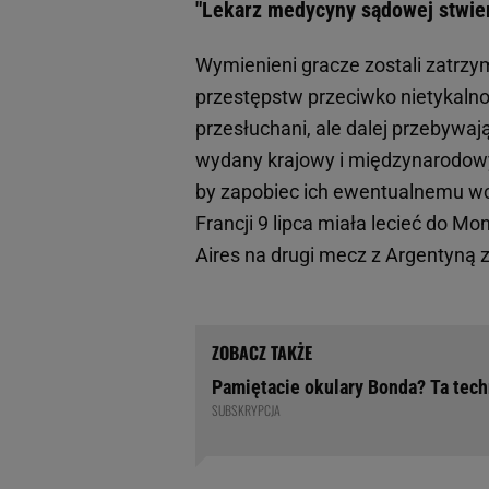
"Lekarz medycyny sądowej stwier
Wymienieni gracze zostali zatrzym
przestępstw przeciwko nietykalno
przesłuchani, ale dalej przebywaj
wydany krajowy i międzynarodowy 
by zapobiec ich ewentualnemu wc
Francji 9 lipca miała lecieć do 
Aires na drugi mecz z Argentyną 
Pamiętacie okulary Bonda? Ta tech
SUBSKRYPCJA