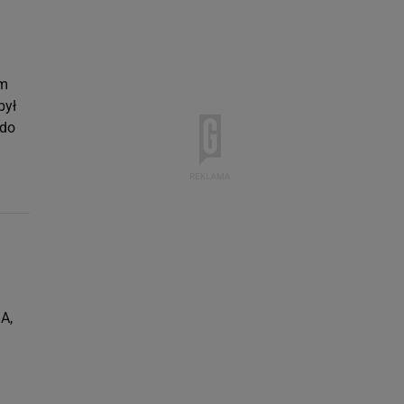
om
był
 do
A,