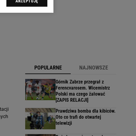
AKCEPTUJĘ
l sp. z o.o., jej
ić swoje preferencje
arzania danych poprzez
ych”. Zmiana ustawień
ach:
 celów identyfikacji.
omiar reklam i treści,
POPULARNE
NAJNOWSZE
Górnik Zabrze przegrał z
Ferencvarosem. Wicemistrz
Polski ma czego żałować
[ZAPIS RELACJI]
tacji
Prawdziwa bomba dla kibiców.
nych
Oto co trafi do otwartej
telewizji