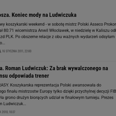
osza. Koniec mody na Ludwiczuka
wy koszykarski weekend - w sobotę mistrz Polski Asseco Prok
ł 80:71 wicemistrza Anwil Włocławek, w niedzielę w Kaliszu od
zd PLK. Po obszerne relacje z obu ważnych wydarzeń odsyłam
...
16 STYCZNIA 2011, 22:00
i,
. Roman Ludwiczuk: Za brak wywalczonego na
nsu odpowiada trener
SY. Koszykarska reprezentacja Polski awansowała do
go finału mistrzostw Europy tylko dzięki przychylnej decyzji FIB
ła grono drużyn biorących udział w finałowym turnieju. Prezes
 Ludwiczuk...
 2010, 10:37