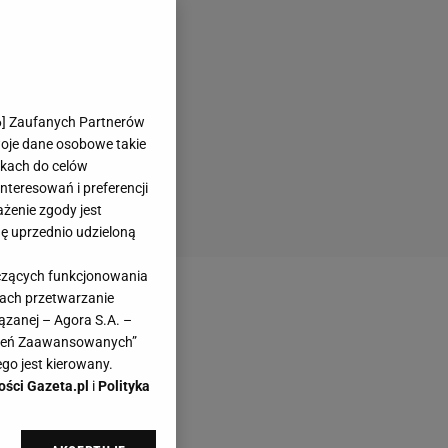
6
] Zaufanych Partnerów
woje dane osobowe takie
likach do celów
teresowań i preferencji
ażenie zgody jest
dę uprzednio udzieloną
yczących funkcjonowania
kach przetwarzanie
ązanej – Agora S.A. –
awień Zaawansowanych”
go jest kierowany.
ości Gazeta.pl
i
Polityka