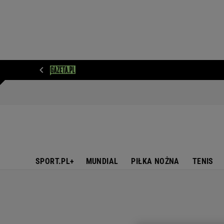
WIADOMOŚCI
NEXT
SPORT
PLOTEK
D
SPORT.PL+
MUNDIAL
PIŁKA NOŻNA
TENIS