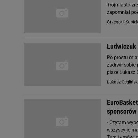
Trójmiasto zr
zapomniał powi
Grzegorz Kubick
Ludwiczuk X
Po prostu mian
zadrwił sobie
pisze Łukasz C
Łukasz Ceglińsk
EuroBasket
sponsorów
- Czytam wypow
wszyscy je ma
Turcji - mówi