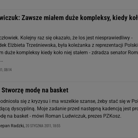
iczuk: Zawsze miałem duże kompleksy, kiedy ko
człowiek. Kolejny raz się okazało, że los jest niesprawiedliwy -
k Elżbieta Trześniewska, była koleżanka z reprezentacji Polski 
 duże kompleksy kiedy koło niej stałem - zdradza senator Ro
..
1, 08:14
 Stworzę modę na basket
dniosła się z kryzysu i ma wszelkie szanse, żeby stać się w Po
ącą dyscypliną. Moje zadanie przed następną kadencją jest pro
dę na basket - mówi Roman Ludwiczuk, prezes PZKosz.
20 STYCZNIA 2011, 18:55
epan Radzki,