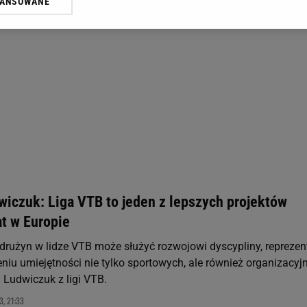
WANSOWANE
żasz też zgodę na zainstalowanie i przechowywanie plików cookie Gazeta.p
gora S.A. na Twoim urządzeniu końcowym. Możesz w każdej chwili zmien
 wywołując narzędzie do zarządzania twoimi preferencjami dot. przetw
ywatności ” w stopce serwisu i przechodząc do „Ustawień Zaawansowan
st także za pomocą ustawień przeglądarki.
rzy i Agora S.A. możemy przetwarzać dane osobowe w następujących cel
 geolokalizacyjnych. Aktywne skanowanie charakterystyki urządzenia do
 na urządzeniu lub dostęp do nich. Spersonalizowane reklamy i treści, p
zanie usług.
Lista Zaufanych Partnerów
iczuk: Liga VTB to jeden z lepszych projektów
at w Europie
 drużyn w lidze VTB może służyć rozwojowi dyscypliny, reprezen
niu umiejętności nie tylko sportowych, ale również organizacyj
Ludwiczuk z ligi VTB.
, 21:33