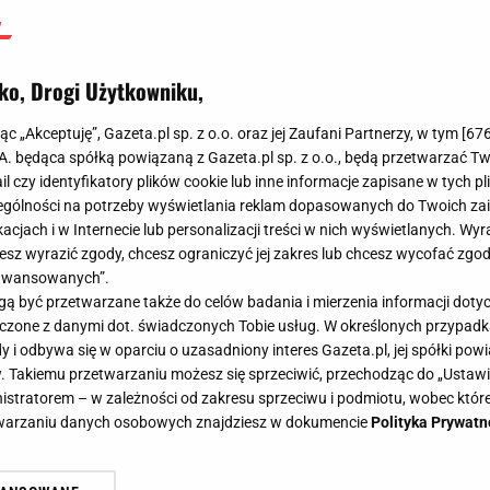
ko, Drogi Użytkowniku,
jąc „Akceptuję”, Gazeta.pl sp. z o.o. oraz jej Zaufani Partnerzy, w tym [
67
.A. będąca spółką powiązaną z Gazeta.pl sp. z o.o., będą przetwarzać T
ail czy identyfikatory plików cookie lub inne informacje zapisane w tych p
gólności na potrzeby wyświetlania reklam dopasowanych do Twoich zain
acjach i w Internecie lub personalizacji treści w nich wyświetlanych. Wyr
cesz wyrazić zgody, chcesz ograniczyć jej zakres lub chcesz wycofać zgo
aawansowanych”.
 być przetwarzane także do celów badania i mierzenia informacji dot
 łączone z danymi dot. świadczonych Tobie usług. W określonych przypad
i odbywa się w oparciu o uzasadniony interes Gazeta.pl, jej spółki powi
. Takiemu przetwarzaniu możesz się sprzeciwić, przechodząc do „Ust
nistratorem – w zależności od zakresu sprzeciwu i podmiotu, wobec które
etwarzaniu danych osobowych znajdziesz w dokumencie
Polityka Prywatn