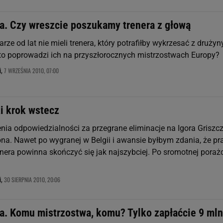
. Czy wreszcie poszukamy trenera z głową
rze od lat nie mieli trenera, który potrafiłby wykrzesać z drużyn
 poprowadzi ich na przyszłorocznych mistrzostwach Europy?
7 WRZEŚNIA 2010, 07:00
i,
i krok wstecz
nia odpowiedzialności za przegrane eliminacje na Igora Griszc
ona. Nawet po wygranej w Belgii i awansie byłbym zdania, że pr
enera powinna skończyć się jak najszybciej. Po sromotnej poraż
30 SIERPNIA 2010, 20:06
i,
. Komu mistrzostwa, komu? Tylko zapłaćcie 9 mln