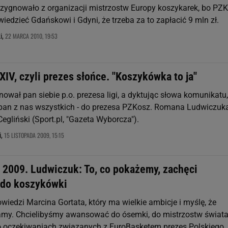
ezygnowało z organizacji mistrzostw Europy koszykarek, bo PZ
edzieć Gdańskowi i Gdyni, że trzeba za to zapłacić 9 mln zł.
22 MARCA 2010, 19:53
i,
IV, czyli prezes słońce. "Koszykówka to ja"
ował pan siebie p.o. prezesa ligi, a dyktując słowa komunikatu,
 pan z nas wszystkich - do prezesa PZKosz. Romana Ludwiczuk
egliński (Sport.pl, "Gazeta Wyborcza").
15 LISTOPADA 2009, 15:15
i,
 2009. Ludwiczuk: To, co pokażemy, zachęci
 do koszykówki
iedzi Marcina Gortata, który ma wielkie ambicje i myślę, że
my. Chcielibyśmy awansować do ósemki, do mistrzostw świat
 o oczekiwaniach związanych z EuroBasketem prezes Polskiego