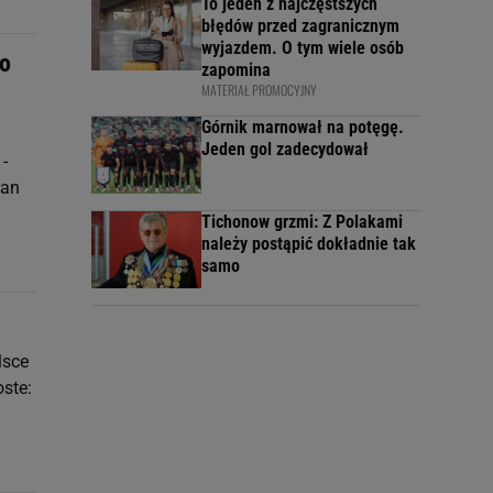
To jeden z najczęstszych
błędów przed zagranicznym
wyjazdem. O tym wiele osób
ło
zapomina
MATERIAŁ PROMOCYJNY
Górnik marnował na potęgę.
Jeden gol zadecydował
-
man
Tichonow grzmi: Z Polakami
należy postąpić dokładnie tak
samo
lsce
ste: