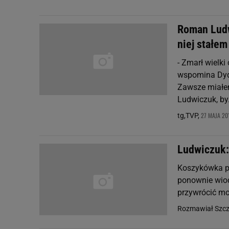
Roman Ludw
niej stałem
- Zmarł wielki 
wspomina Dyde
Zawsze miałem
Ludwiczuk, by.
27 MAJA 201
tg,TVP,
Ludwiczuk:
Koszykówka po
ponownie wiod
przywrócić mo
Rozmawiał Szcz