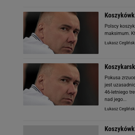
Koszykówka
Polscy koszyka
maksimum. Kto
Łukasz Ceglińsk
Koszykarsk
Pokusa zrzuce
jest uzasadni
46-letniego tr
nad jego...
Łukasz Ceglińsk
Koszykówka