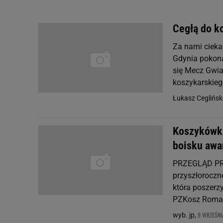
Cegłą do k
Za nami cieka
Gdynia pokona
się Mecz Gwia
koszykarskiego
Łukasz Ceglińsk
Koszykówka
boisku awa
PRZEGLĄD PRA
przyszłoroczne
która poszerzy
PZKosz Roman
9 WRZEŚNIA
wyb. jp,