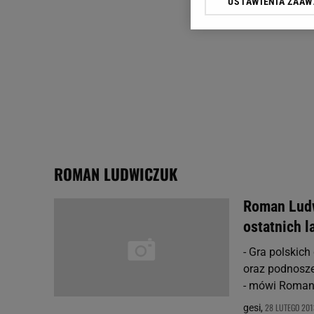
USTAWIENIA ZAA
Klikając „Akceptuję” wyra
Zaufanych Partnerów i A
dotyczące plików cookie,
odnośnik „Ustawienia pr
plików cookie możliwa je
My, nasi Zaufani Partne
Użycie dokładnych danych
Przechowywanie informacji
badnie odbiorców i uleps
ROMAN LUDWICZUK
Roman Ludw
ostatnich l
- Gra polskich
oraz podnosze
- mówi Roman 
28 LUTEGO 2013
gesi,