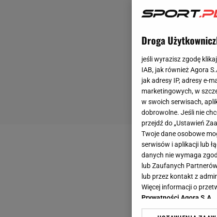
Droga Użytkownicz
jeśli wyrazisz zgodę klika
IAB, jak również Agora S
jak adresy IP, adresy e-m
marketingowych, w szcze
w swoich serwisach, aplik
dobrowolne. Jeśli nie ch
przejdź do „Ustawień Z
Twoje dane osobowe mogą
serwisów i aplikacji lub
danych nie wymaga zgody 
lub Zaufanych Partnerów
lub przez kontakt z admi
Więcej informacji o prz
Prywatności Agora S.A.