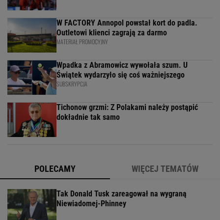
W FACTORY Annopol powstał kort do padla.
Outletowi klienci zagrają za darmo
MATERIAŁ PROMOCYJNY
Wpadka z Abramowicz wywołała szum. U
Świątek wydarzyło się coś ważniejszego
SUBSKRYPCJA
Tichonow grzmi: Z Polakami należy postąpić
dokładnie tak samo
POLECAMY
WIĘCEJ TEMATÓW
Tak Donald Tusk zareagował na wygraną
Niewiadomej-Phinney