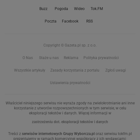
Buzz
Pogoda
Wideo
Tok.FM
Poczta
Facebook
RSS
Copyright © Gazeta.pl sp. z o.o.
O Nas
Staże u nas
Reklama
Polityka prywatności
Wszystkie artykuły
Zasady korzystania z portalu
Zgłoś uwagi
Ustawienia prywatności
Właściciel niniejszego serwisu nie wyraża zgody na zwielokrotnianie ani inne
korzystanie z utworów rozpowszechnionych w tym serwisie, w celu
eksploracji tekstów i danych. Więcej informacji w
zastrzeżeniu dot. eksploracji tekstów i danych
Treści z
serwisów internetowych Grupy Wyborcza.pl
oraz serwisu tokfm.pl
prezentujemy w ramach komercyjnej współpracy z ich wydawcami: