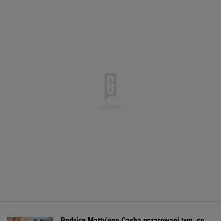
Rodzice Matty'ego Casha oczarowani tym, co