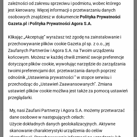
zależności od zakresu sprzeciwu i podmiotu, wobec którego
jest kierowany. Więcej informacji o przetwarzaniu danych
osobowych znajdziesz w dokumencie
Polityka Prywatności
Gazeta.pl
i
Polityka Prywatności Agora S.A.
Klikając „Akceptuję” wyrażasz też zgodę na zainstalowanie i
przechowywanie plików cookie Gazeta.pl sp. z o.o., jej
Zaufanych Partnerów i Agora S.A. na Twoim urządzeniu
Tak Polak podbija Amerykę. Wielki sukces na
końcowym. Możesz w każdej chwili zmienić swoje preferencje
wyciągnięcie ręki
dotyczące plików cookie, wywołując narzędzie do zarządzania
twoimi preferencjami dot. przetwarzania danych poprzez
SUBSKRYPCJA
odnośnik „Ustawienia prywatności ” w stopce serwisu i
przechodząc do „Ustawień Zaawansowanych”. Zmiana
Lewandowski z przesłaniem na Dzień Dziecka.
ustawień plików cookie możliwa jest także za pomocą ustawień
Takich słów się nie zapomina
przeglądarki.
1 CZERWCA 2025, 13:03
Agnieszka Piskorz,
My, nasi Zaufani Partnerzy i Agora S.A. możemy przetwarzać
Marina ujawniła prawdę o Szczęsnym. Oto
dane osobowe w następujących celach:
jakim jest ojcem
Użycie dokładnych danych geolokalizacyjnych. Aktywne
skanowanie charakterystyki urządzenia do celów
18 LIPCA 2024, 06:35
Karolina Kurek,