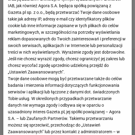
19 PAŹDZIERNIKA 2025, 11:56
Agnieszka Piskorz,
IAB, jak również Agora S.A. będąca spółką powiązaną z
Gazeta.pl sp. z o.o., będą przetwarzać Twoje dane osobowe
takie jak adresy IP, adresy e-mail czy identyfikatory plików
Tak Rafał Majka dał na imię swojej córce. To
cookie lub inne informacje zapisane w tych plikach do celów
nie żart
marketingowych, w szczególności na potrzeby wyświetlania
reklam dopasowanych do Twoich zainteresowań i preferencji w
5 SIERPNIA 2025, 05:46
Norbert Amlicki,
swoich serwisach, aplikacjach i w Internecie lub personalizacji
treści w nich wyświetlanych. Wyrażenie zgody jest dobrowolne.
Jeśli nie chcesz wyrazić zgody, chcesz ograniczyć jej zakres lub
chcesz wycofać zgodę uprzednio udzieloną przejdź do
„Ustawień Zaawansowanych”.
Twoje dane osobowe mogą być przetwarzane także do celów
badania i mierzenia informacji dotyczących funkcjonowania
serwisów i aplikacji lub łączone z danymi dot. świadczonych
Tobie usług. W określonych przypadkach przetwarzanie
danych nie wymaga zgody i odbywa się w oparciu o
uzasadniony interes Gazeta.pl, jej spółki powiązanej – Agora
S.A. – lub Zaufanych Partnerów. Takiemu przetwarzaniu
możesz się sprzeciwić, przechodząc do „Ustawień
Zaawansowanych” lub przez kontakt z administratorem – w