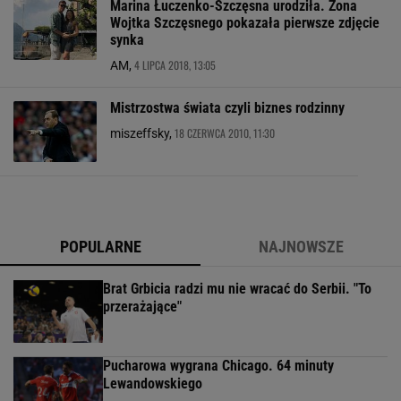
Marina Łuczenko-Szczęsna urodziła. Żona
Wojtka Szczęsnego pokazała pierwsze zdjęcie
synka
4 LIPCA 2018, 13:05
AM,
Mistrzostwa świata czyli biznes rodzinny
18 CZERWCA 2010, 11:30
miszeffsky,
POPULARNE
NAJNOWSZE
Brat Grbicia radzi mu nie wracać do Serbii. "To
przerażające"
Pucharowa wygrana Chicago. 64 minuty
Lewandowskiego