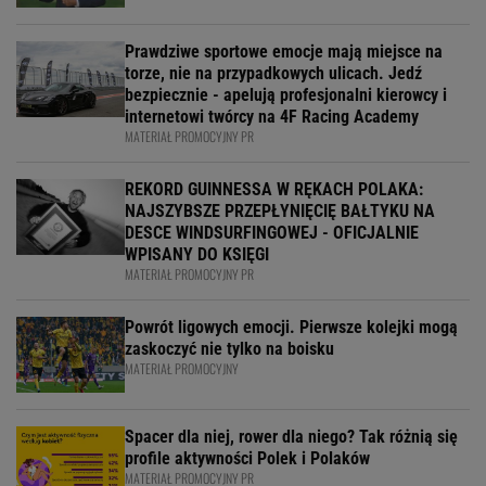
Prawdziwe sportowe emocje mają miejsce na
torze, nie na przypadkowych ulicach. Jedź
bezpiecznie - apelują profesjonalni kierowcy i
internetowi twórcy na 4F Racing Academy
MATERIAŁ PROMOCYJNY PR
REKORD GUINNESSA W RĘKACH POLAKA:
NAJSZYBSZE PRZEPŁYNIĘCIĘ BAŁTYKU NA
DESCE WINDSURFINGOWEJ - OFICJALNIE
WPISANY DO KSIĘGI
MATERIAŁ PROMOCYJNY PR
Powrót ligowych emocji. Pierwsze kolejki mogą
zaskoczyć nie tylko na boisku
MATERIAŁ PROMOCYJNY
Spacer dla niej, rower dla niego? Tak różnią się
profile aktywności Polek i Polaków
MATERIAŁ PROMOCYJNY PR