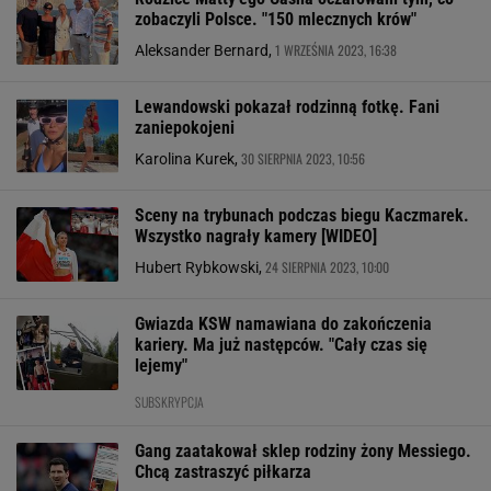
zobaczyli Polsce. "150 mlecznych krów"
1 WRZEŚNIA 2023, 16:38
Aleksander Bernard,
Lewandowski pokazał rodzinną fotkę. Fani
zaniepokojeni
30 SIERPNIA 2023, 10:56
Karolina Kurek,
Sceny na trybunach podczas biegu Kaczmarek.
Wszystko nagrały kamery [WIDEO]
24 SIERPNIA 2023, 10:00
Hubert Rybkowski,
Gwiazda KSW namawiana do zakończenia
kariery. Ma już następców. "Cały czas się
lejemy"
SUBSKRYPCJA
Gang zaatakował sklep rodziny żony Messiego.
Chcą zastraszyć piłkarza