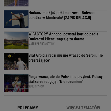
Hurkacz miał już piłki meczowe. Bolesna
porażka w Montrealu! [ZAPIS RELACJI]
W FACTORY Annopol powstał kort do padla.
Outletowi klienci zagrają za darmo
MATERIAŁ PROMOCYJNY
Brat Grbicia radzi mu nie wracać do Serbii. "To
przerażające"
Rosja wraca, ale do Polski nie przyleci. Polscy
siatkarze reagują. "Nie rozumiem"
SUBSKRYPCJA
POLECAMY
WIĘCEJ TEMATÓW