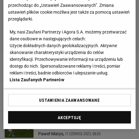
przechodząc do „Ustawień Zaawansowanych”. Zmiana
ustawień plików cookie możliwa jest także za pomocą ustawień
przeglądarki.
My, nasi Zaufani Partnerzy i Agora S.A. możemy przetwarzać
dane osobowe w następujących celach:
Użycie dokładnych danych geolokalizacyjnych. Aktywne
skanowanie charakterystyki urządzenia do celów
Gwiazdor Man City zachował się jak chuligan.
identyfikacji. Przechowywanie informacji na urządzeniu lub
Jego zespół pół meczu grał w osłabieniu
dostęp do nich. Spersonalizowane reklamy i treści, pomiar
23 WRZEŚNIA 2023, 18:18
Konrad Ferszter,
reklam i treści, badnie odbiorców i ulepszanie usług.
Lista Zaufanych Partnerów
Gwiazdor Manchesteru City staje w kontrze do
Saudyjczyków. Mocny apel
USTAWIENIA ZAAWANSOWANE
9 WRZEŚNIA 2023, 15:37
Aleksander Bernard,
AKCEPTUJĘ
Bohater finału Ligi Mistrzów szczery do bólu.
"Grałem gów**"
11 CZERWCA 2023, 08:26
Paweł Matys,