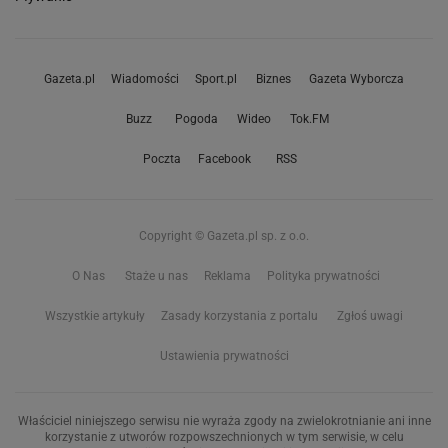
Gazeta.pl
Wiadomości
Sport.pl
Biznes
Gazeta Wyborcza
Buzz
Pogoda
Wideo
Tok.FM
Poczta
Facebook
RSS
Copyright © Gazeta.pl sp. z o.o.
O Nas
Staże u nas
Reklama
Polityka prywatności
Wszystkie artykuły
Zasady korzystania z portalu
Zgłoś uwagi
Ustawienia prywatności
Właściciel niniejszego serwisu nie wyraża zgody na zwielokrotnianie ani inne
korzystanie z utworów rozpowszechnionych w tym serwisie, w celu