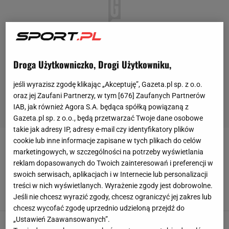
Droga Użytkowniczko, Drogi Użytkowniku,
jeśli wyrazisz zgodę klikając „Akceptuję”, Gazeta.pl sp. z o.o.
oraz jej Zaufani Partnerzy, w tym [
676
] Zaufanych Partnerów
IAB, jak również Agora S.A. będąca spółką powiązaną z
Gazeta.pl sp. z o.o., będą przetwarzać Twoje dane osobowe
takie jak adresy IP, adresy e-mail czy identyfikatory plików
cookie lub inne informacje zapisane w tych plikach do celów
RODRIGO
marketingowych, w szczególności na potrzeby wyświetlania
reklam dopasowanych do Twoich zainteresowań i preferencji w
Cristiano Ronaldo wydał wyrok ws. Złotej Piłki.
swoich serwisach, aplikacjach i w Internecie lub personalizacji
Żadnych złudzeń
treści w nich wyświetlanych. Wyrażenie zgody jest dobrowolne.
27 GRUDNIA 2024, 21:17
Hubert Pawlik,
Jeśli nie chcesz wyrazić zgody, chcesz ograniczyć jej zakres lub
chcesz wycofać zgodę uprzednio udzieloną przejdź do
„Ustawień Zaawansowanych”.
Carlo Ancelotti reaguje na plebiscyt Złotej