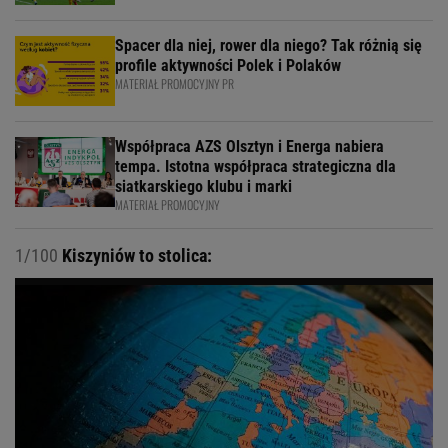
Spacer dla niej, rower dla niego? Tak różnią się
profile aktywności Polek i Polaków
MATERIAŁ PROMOCYJNY PR
Współpraca AZS Olsztyn i Energa nabiera
tempa. Istotna współpraca strategiczna dla
siatkarskiego klubu i marki
MATERIAŁ PROMOCYJNY
1/100
Kiszyniów to stolica: