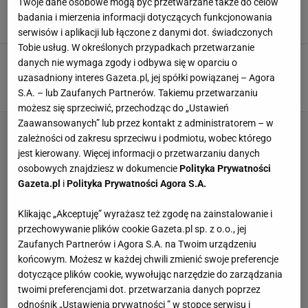
Twoje dane osobowe mogą być przetwarzane także do celów
Piłki. Jaśniej się nie da
badania i mierzenia informacji dotyczących funkcjonowania
29 PAŹDZIERNIKA 2024, 07:16
Hubert Pawlik,
serwisów i aplikacji lub łączone z danymi dot. świadczonych
Tobie usług. W określonych przypadkach przetwarzanie
Real Madryt odpala bombę transferową.
danych nie wymaga zgody i odbywa się w oparciu o
Znaleźli następcę legendy
uzasadniony interes Gazeta.pl, jej spółki powiązanej – Agora
24 MAJA 2024, 12:51
Hubert Pawlik,
S.A. – lub Zaufanych Partnerów. Takiemu przetwarzaniu
możesz się sprzeciwić, przechodząc do „Ustawień
Zaawansowanych” lub przez kontakt z administratorem – w
zależności od zakresu sprzeciwu i podmiotu, wobec którego
jest kierowany. Więcej informacji o przetwarzaniu danych
osobowych znajdziesz w dokumencie
Polityka Prywatności
Gazeta.pl
i
Polityka Prywatności Agora S.A.
Klikając „Akceptuję” wyrażasz też zgodę na zainstalowanie i
przechowywanie plików cookie Gazeta.pl sp. z o.o., jej
Zaufanych Partnerów i Agora S.A. na Twoim urządzeniu
końcowym. Możesz w każdej chwili zmienić swoje preferencje
dotyczące plików cookie, wywołując narzędzie do zarządzania
twoimi preferencjami dot. przetwarzania danych poprzez
odnośnik „Ustawienia prywatności ” w stopce serwisu i