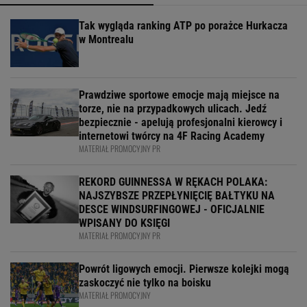
Tak wygląda ranking ATP po porażce Hurkacza
w Montrealu
Prawdziwe sportowe emocje mają miejsce na
torze, nie na przypadkowych ulicach. Jedź
bezpiecznie - apelują profesjonalni kierowcy i
internetowi twórcy na 4F Racing Academy
MATERIAŁ PROMOCYJNY PR
REKORD GUINNESSA W RĘKACH POLAKA:
NAJSZYBSZE PRZEPŁYNIĘCIĘ BAŁTYKU NA
DESCE WINDSURFINGOWEJ - OFICJALNIE
WPISANY DO KSIĘGI
MATERIAŁ PROMOCYJNY PR
Powrót ligowych emocji. Pierwsze kolejki mogą
zaskoczyć nie tylko na boisku
MATERIAŁ PROMOCYJNY