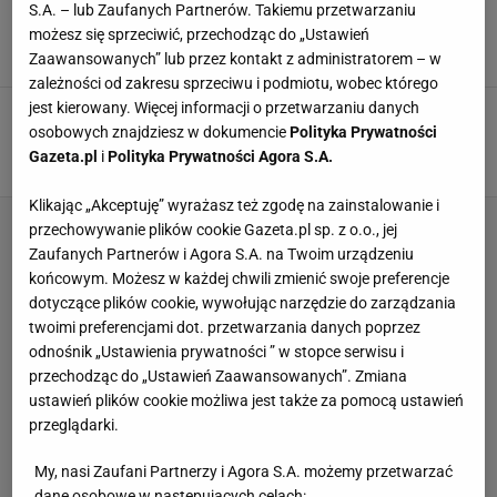
zarzuca błędy Remigiuszowi Rzepce. "On
S.A. – lub Zaufanych Partnerów. Takiemu przetwarzaniu
atakuje piłkarzy"
możesz się sprzeciwić, przechodząc do „Ustawień
31 SIERPNIA 2018, 09:04
Zaawansowanych” lub przez kontakt z administratorem – w
Sport.pl,
zależności od zakresu sprzeciwu i podmiotu, wobec którego
jest kierowany. Więcej informacji o przetwarzaniu danych
Mistrzostwa świata 2018. Remigiusz Rzepka:
Pogoda w Soczi nas nie zaskoczyła
osobowych znajdziesz w dokumencie
Polityka Prywatności
Gazeta.pl
i
Polityka Prywatności Agora S.A.
22 CZERWCA 2018, 12:36
Bartłomiej Kubiak, Soczi,
Klikając „Akceptuję” wyrażasz też zgodę na zainstalowanie i
przechowywanie plików cookie Gazeta.pl sp. z o.o., jej
Zaufanych Partnerów i Agora S.A. na Twoim urządzeniu
końcowym. Możesz w każdej chwili zmienić swoje preferencje
dotyczące plików cookie, wywołując narzędzie do zarządzania
twoimi preferencjami dot. przetwarzania danych poprzez
odnośnik „Ustawienia prywatności ” w stopce serwisu i
przechodząc do „Ustawień Zaawansowanych”. Zmiana
ustawień plików cookie możliwa jest także za pomocą ustawień
przeglądarki.
My, nasi Zaufani Partnerzy i Agora S.A. możemy przetwarzać
dane osobowe w następujących celach: