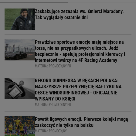
Zaskakujące zeznania ws. śmierci Maradony.
Tak wyglądały ostatnie dni
Prawdziwe sportowe emocje mają miejsce na
torze, nie na przypadkowych ulicach. Jedź
bezpiecznie - apelują profesjonalni kierowcy i
internetowi twórcy na 4F Racing Academy
MATERIAŁ PROMOCYJNY PR
REKORD GUINNESSA W RĘKACH POLAKA:
NAJSZYBSZE PRZEPŁYNIĘCIĘ BAŁTYKU NA
DESCE WINDSURFINGOWEJ - OFICJALNIE
WPISANY DO KSIĘGI
MATERIAŁ PROMOCYJNY PR
Powrót ligowych emocji. Pierwsze kolejki mogą
zaskoczyć nie tylko na boisku
MATERIAŁ PROMOCYJNY