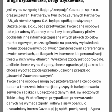
Droga Użytkowniczko, Drogi Użytkowniku,
jeśli wyrazisz zgodę klikając „Akceptuję”, Gazeta.pl sp. z o.o.
oraz jej Zaufani Partnerzy, w tym [
676
] Zaufanych Partnerów
IAB, jak również Agora S.A. będąca spółką powiązaną z
Gazeta.pl sp. z o.o., będą przetwarzać Twoje dane osobowe
takie jak adresy IP, adresy e-mail czy identyfikatory plików
cookie lub inne informacje zapisane w tych plikach do celów
marketingowych, w szczególności na potrzeby wyświetlania
reklam dopasowanych do Twoich zainteresowań i preferencji w
swoich serwisach, aplikacjach i w Internecie lub personalizacji
treści w nich wyświetlanych. Wyrażenie zgody jest dobrowolne.
Jeśli nie chcesz wyrazić zgody, chcesz ograniczyć jej zakres lub
chcesz wycofać zgodę uprzednio udzieloną przejdź do
REMIGIUSZ RZEPKA
„Ustawień Zaawansowanych”.
Twoje dane osobowe mogą być przetwarzane także do celów
Ujawniono plany Santosa. Podjął pierwszą
badania i mierzenia informacji dotyczących funkcjonowania
decyzję. Nowe informacje ws. sztabu
serwisów i aplikacji lub łączone z danymi dot. świadczonych
13 LUTEGO 2023, 11:40
Aleksy Kiełbasa,
Tobie usług. W określonych przypadkach przetwarzanie
danych nie wymaga zgody i odbywa się w oparciu o
Reprezentacja Polski. Marek Koźmiński
uzasadniony interes Gazeta.pl, jej spółki powiązanej – Agora