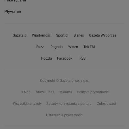
Piłka ręczna
Pływanie
Gazeta.pl
Wiadomości
Sport.pl
Biznes
Gazeta Wyborcza
Buzz
Pogoda
Wideo
Tok.FM
Poczta
Facebook
RSS
Copyright © Gazeta.pl sp. z o.o.
O Nas
Staże u nas
Reklama
Polityka prywatności
Wszystkie artykuły
Zasady korzystania z portalu
Zgłoś uwagi
Ustawienia prywatności