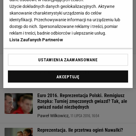
Użycie dokładnych danych geolokalizacyjnych. Aktywne
skanowanie charakterystyki urządzenia do celów
identyfikacji. Przechowywanie informacji na urządzeniu lub
dostęp do nich. Spersonalizowane reklamy i treści, pomiar
reklam i treści, badnie odbiorców i ulepszanie usług.
Lista Zaufanych Partnerów
USTAWIENIA ZAAWANSOWANE
Mistrzostwa świata 2018. Dlaczego na
konferencje prasowe w Soczi zaczęli
przychodzić rezerwowi piłkarze?
AKCEPTUJĘ
22 CZERWCA 2018, 11:47
Bartłomiej Kubiak, Soczi,
Euro 2016. Reprezentacja Polski. Remigiusz
Rzepka: Turniej zmęczonych gwiazd? Tak, ale
gwiazd nadal niezbędnych
11 LIPCA 2016, 16:54
Paweł Wilkowicz,
Reprezentacja. Ile przetrwa ogień Nawałki?