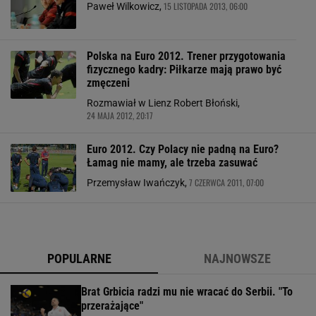
15 LISTOPADA 2013, 06:00
Paweł Wilkowicz,
Polska na Euro 2012. Trener przygotowania
fizycznego kadry: Piłkarze mają prawo być
zmęczeni
Rozmawiał w Lienz Robert Błoński,
24 MAJA 2012, 20:17
Euro 2012. Czy Polacy nie padną na Euro?
Łamag nie mamy, ale trzeba zasuwać
7 CZERWCA 2011, 07:00
Przemysław Iwańczyk,
POPULARNE
NAJNOWSZE
Brat Grbicia radzi mu nie wracać do Serbii. "To
przerażające"