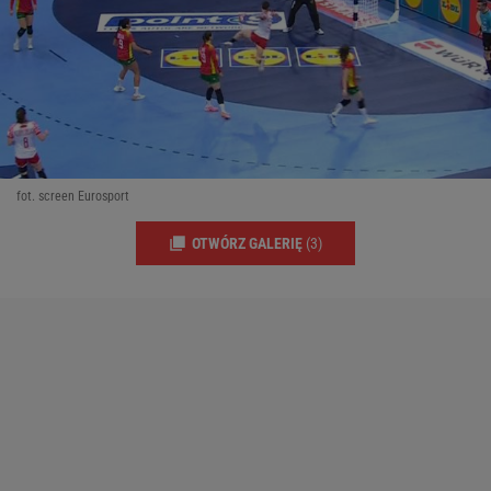
fot. screen Eurosport
OTWÓRZ GALERIĘ
(3)