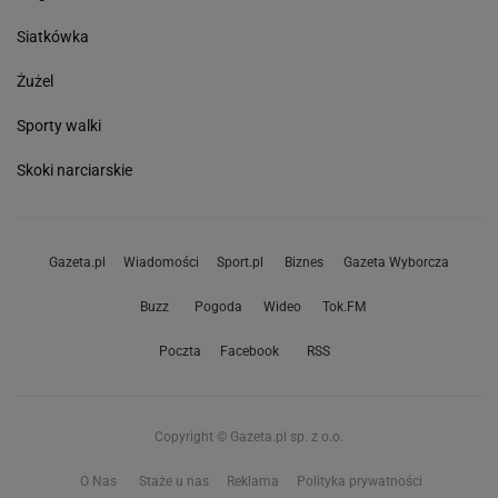
Siatkówka
Żużel
Sporty walki
Skoki narciarskie
Gazeta.pl
Wiadomości
Sport.pl
Biznes
Gazeta Wyborcza
Buzz
Pogoda
Wideo
Tok.FM
Poczta
Facebook
RSS
Copyright © Gazeta.pl sp. z o.o.
O Nas
Staże u nas
Reklama
Polityka prywatności