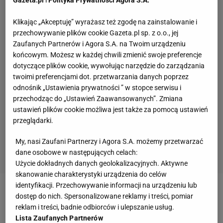
Klikając „Akceptuję” wyrażasz też zgodę na zainstalowanie i
przechowywanie plików cookie Gazeta.pl sp. z o.o., jej
Zaufanych Partnerów i Agora S.A. na Twoim urządzeniu
końcowym. Możesz w każdej chwili zmienić swoje preferencje
dotyczące plików cookie, wywołując narzędzie do zarządzania
twoimi preferencjami dot. przetwarzania danych poprzez
odnośnik „Ustawienia prywatności ” w stopce serwisu i
przechodząc do „Ustawień Zaawansowanych”. Zmiana
ustawień plików cookie możliwa jest także za pomocą ustawień
przeglądarki.
My, nasi Zaufani Partnerzy i Agora S.A. możemy przetwarzać
dane osobowe w następujących celach:
Użycie dokładnych danych geolokalizacyjnych. Aktywne
skanowanie charakterystyki urządzenia do celów
identyfikacji. Przechowywanie informacji na urządzeniu lub
Zobacz wideo
Iga Świątek mogła mieć złamaną
dostęp do nich. Spersonalizowane reklamy i treści, pomiar
reklam i treści, badnie odbiorców i ulepszanie usług.
karierę! Oto, co jej groziło. Niebywałe [To jest
Lista Zaufanych Partnerów