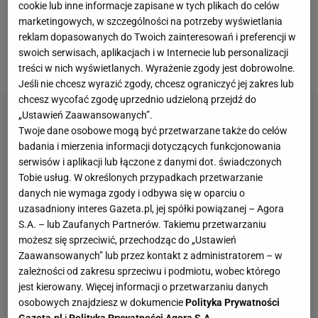
cookie lub inne informacje zapisane w tych plikach do celów
Następnie przyszedł czas na starcie z Portugalią, w
marketingowych, w szczególności na potrzeby wyświetlania
reklam dopasowanych do Twoich zainteresowań i preferencji w
którym biało-czerwone zaprezentowały się już ze
swoich serwisach, aplikacjach i w Internecie lub personalizacji
zdecydowanie lepszej strony.
treści w nich wyświetlanych. Wyrażenie zgody jest dobrowolne.
Jeśli nie chcesz wyrazić zgody, chcesz ograniczyć jej zakres lub
chcesz wycofać zgodę uprzednio udzieloną przejdź do
„Ustawień Zaawansowanych”.
Twoje dane osobowe mogą być przetwarzane także do celów
badania i mierzenia informacji dotyczących funkcjonowania
serwisów i aplikacji lub łączone z danymi dot. świadczonych
Tobie usług. W określonych przypadkach przetwarzanie
danych nie wymaga zgody i odbywa się w oparciu o
uzasadniony interes Gazeta.pl, jej spółki powiązanej – Agora
S.A. – lub Zaufanych Partnerów. Takiemu przetwarzaniu
możesz się sprzeciwić, przechodząc do „Ustawień
Zaawansowanych” lub przez kontakt z administratorem – w
zależności od zakresu sprzeciwu i podmiotu, wobec którego
jest kierowany. Więcej informacji o przetwarzaniu danych
osobowych znajdziesz w dokumencie
Polityka Prywatności
Gazeta.pl
i
Polityka Prywatności Agora S.A.