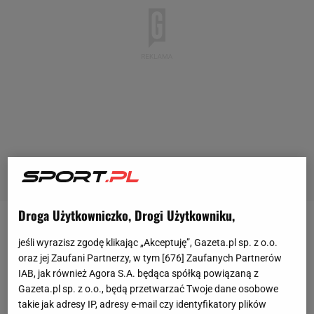
Droga Użytkowniczko, Drogi Użytkowniku,
Reprezentantki Polski tegoroczne mistrzostwa
jeśli wyrazisz zgodę klikając „Akceptuję”, Gazeta.pl sp. z o.o.
Europy w piłce ręcznej kobiet rozpoczęły od porażki
oraz jej Zaufani Partnerzy, w tym [
676
] Zaufanych Partnerów
z Francją, która bez wątpienia jest najsilniejszą
IAB, jak również Agora S.A. będąca spółką powiązaną z
Gazeta.pl sp. z o.o., będą przetwarzać Twoje dane osobowe
drużyną w grupie C. Zawodniczki prowadzone
takie jak adresy IP, adresy e-mail czy identyfikatory plików
przez Arne Senstada wyraźnie przegrały 22:35.