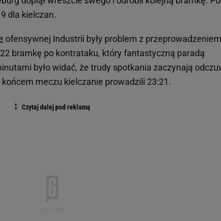
rg dopiął wreszcie swego i odrobił kolejną bramkę. Po
9 dla kielczan.
e
ofensywnej Industrii były problem z przeprowadzenie
li 22 bramkę po kontrataku, który fantastyczną paradą
 minutami było widać, że trudy spotkania zaczynają odcz
d końcem meczu kielczanie prowadzili 23:21.