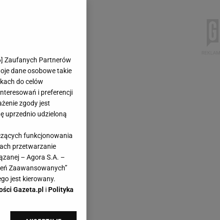
6
] Zaufanych Partnerów
woje dane osobowe takie
likach do celów
teresowań i preferencji
ażenie zgody jest
dę uprzednio udzieloną
yczących funkcjonowania
kach przetwarzanie
ązanej – Agora S.A. –
awień Zaawansowanych”
go jest kierowany.
ości Gazeta.pl
i
Polityka