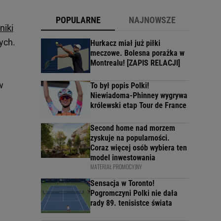
POPULARNE
NAJNOWSZE
niki
ych.
Hurkacz miał już piłki
meczowe. Bolesna porażka w
Montrealu! [ZAPIS RELACJI]
w
To był popis Polki!
Niewiadoma-Phinney wygrywa
królewski etap Tour de France
Second home nad morzem
zyskuje na popularności.
Coraz więcej osób wybiera ten
model inwestowania
MATERIAŁ PROMOCYJNY
Sensacja w Toronto!
Pogromczyni Polki nie dała
rady 89. tenisistce świata