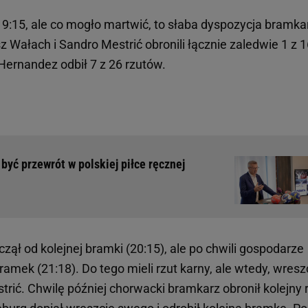
19:15, ale co mogło martwić, to słaba dyspozycja bramka
 Wałach i Sandro Mestrić obronili łącznie zaledwie 1 z 1
 Hernandez odbił 7 z 26 rzutów.
być przewrót w polskiej piłce ręcznej
zął od kolejnej bramki (20:15), ale po chwili gospodarze
amek (21:18). Do tego mieli rzut karny, ale wtedy, wresz
trić. Chwilę później chorwacki bramkarz obronił kolejny 