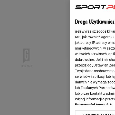
Droga Użytkownicz
jeśli wyrazisz zgodę klika
IAB, jak również Agora S
jak adresy IP, adresy e-m
marketingowych, w szcze
w swoich serwisach, aplik
dobrowolne. Jeśli nie ch
przejdź do „Ustawień Z
Twoje dane osobowe mogą
serwisów i aplikacji lub
danych nie wymaga zgody 
lub Zaufanych Partnerów
lub przez kontakt z admi
Więcej informacji o prz
Prywatności Agora S.A.