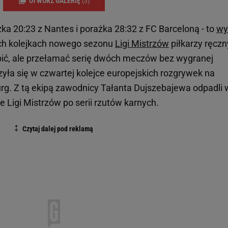
OTWÓRZ GALERIĘ
(3)
ka 20:23 z Nantes i porażka 28:32 z FC Barceloną - to
wy
zech kolejkach nowego sezonu
Ligi Mistrzów
piłkarzy ręczn
 bić, ale przełamać serię dwóch meczów bez wygranej
yła się w czwartej kolejce europejskich rozgrywek na
g. Z tą ekipą zawodnicy Tałanta Dujszebajewa odpadli 
 Ligi Mistrzów po serii rzutów karnych.