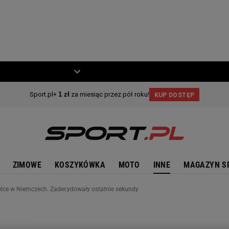
ZIECKO
MOTO
ZIMOWE
KOSZYKÓWKA
MOTO
INNE
MAGAZYN S
ielce w Niemczech. Zadecydowały ostatnie sekundy