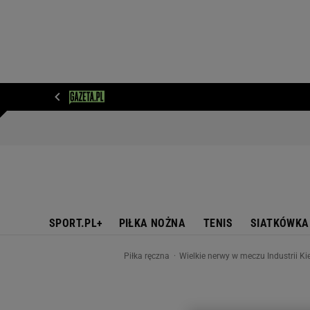
WIADOMOŚCI
NEXT
SPORT
PLOTEK
D
SPORT.PL+
PIŁKA NOŻNA
TENIS
SIATKÓWKA
Piłka ręczna
Wielkie nerwy w meczu Industrii K