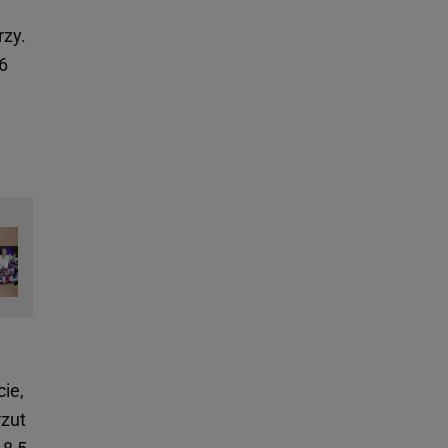
rzy.
6
cie,
rzut