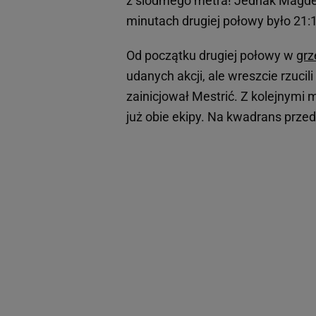
z siódmego metra! Jednak Magdebu
minutach drugiej połowy było 21:1
Od początku drugiej połowy w
grz
udanych akcji, ale wreszcie rzuci
zainicjował Mestrić. Z kolejnymi
już obie ekipy. Na kwadrans prze