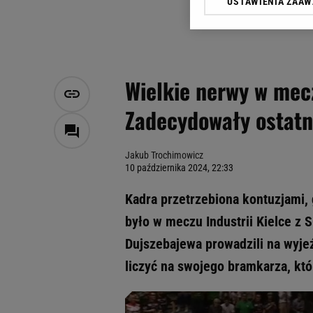
USTAWIENIA ZAA
Klikając „Akceptuję” wyra
Zaufanych Partnerów i A
dotyczące plików cookie,
odnośnik „Ustawienia pr
plików cookie możliwa je
Wielkie nerwy w mecz
My, nasi Zaufani Partne
Zadecydowały ostatn
Użycie dokładnych danych
Przechowywanie informacji
badnie odbiorców i uleps
Jakub Trochimowicz
10 października 2024, 22:33
Kadra przetrzebiona kontuzjami,
było w meczu Industrii Kielce z 
Dujszebajewa prowadzili na wyje
liczyć na swojego bramkarza, któ