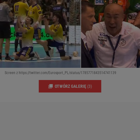
Screen z https://twitter.com/Eurosport_PL/status/1785771843514741139
OTWÓRZ GALERIĘ
(3)