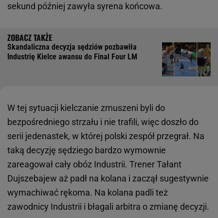
sekund później zawyła syrena końcowa.
Skandaliczna decyzja sędziów pozbawiła
Industrię Kielce awansu do Final Four LM
W tej sytuacji kielczanie zmuszeni byli do
bezpośredniego strzału i nie trafili, więc doszło do
serii jedenastek, w której polski zespół przegrał. Na
taką decyzję sędziego bardzo wymownie
zareagował cały obóz Industrii. Trener Tałant
Dujszebajew aż padł na kolana i zaczął sugestywnie
wymachiwać rękoma. Na kolana padli też
zawodnicy Industrii i błagali arbitra o zmianę decyzji.