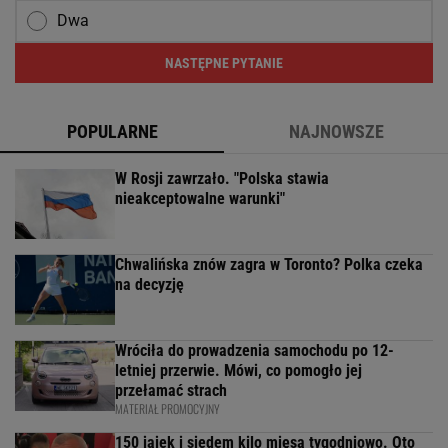
Dwa
NASTĘPNE PYTANIE
POPULARNE
NAJNOWSZE
W Rosji zawrzało. "Polska stawia
nieakceptowalne warunki"
Chwalińska znów zagra w Toronto? Polka czeka
na decyzję
Wróciła do prowadzenia samochodu po 12-
letniej przerwie. Mówi, co pomogło jej
przełamać strach
MATERIAŁ PROMOCYJNY
150 jajek i siedem kilo mięsa tygodniowo. Oto