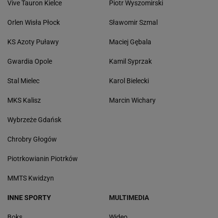
Vive Tauron Kielce
Piotr Wyszomirski
Orlen Wisła Płock
Sławomir Szmal
KS Azoty Puławy
Maciej Gębala
Gwardia Opole
Kamil Syprzak
Stal Mielec
Karol Bielecki
MKS Kalisz
Marcin Wichary
Wybrzeże Gdańsk
Chrobry Głogów
Piotrkowianin Piotrków
MMTS Kwidzyn
INNE SPORTY
MULTIMEDIA
Boks
Wideo