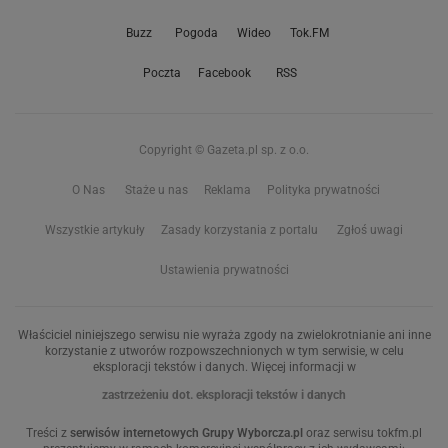
Buzz
Pogoda
Wideo
Tok.FM
Poczta
Facebook
RSS
Copyright © Gazeta.pl sp. z o.o.
O Nas
Staże u nas
Reklama
Polityka prywatności
Wszystkie artykuły
Zasady korzystania z portalu
Zgłoś uwagi
Ustawienia prywatności
Właściciel niniejszego serwisu nie wyraża zgody na zwielokrotnianie ani inne
korzystanie z utworów rozpowszechnionych w tym serwisie, w celu
eksploracji tekstów i danych. Więcej informacji w
zastrzeżeniu dot. eksploracji tekstów i danych
Treści z
serwisów internetowych Grupy Wyborcza.pl
oraz serwisu tokfm.pl