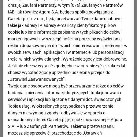
oraz jej Zaufani Partnerzy, w tym [
676
] Zaufanych Partnerów
dogrywce. W obecnej edycji rozgrywek polski zespół
IAB, jak również Agora S.A. będąca spółką powiązaną z
spotkał się z niemieckim rywalem już w
Gazeta.pl sp. z o.o., będą przetwarzać Twoje dane osobowe
ćwierćfinale.
W pierwszym spotkaniu wygrał 27:26
, a
takie jak adresy IP, adresy e-mail czy identyfikatory plików
cookie lub inne informacje zapisane w tych plikach do celów
w rewanżu był bliski przypieczętowania awansu, ale
marketingowych, w szczególności na potrzeby wyświetlania
przeszkodziła mu kontrowersyjna decyzja
reklam dopasowanych do Twoich zainteresowań i preferencji w
sędziowska.
swoich serwisach, aplikacjach i w Internecie lub personalizacji
treści w nich wyświetlanych. Wyrażenie zgody jest dobrowolne.
Jeśli nie chcesz wyrazić zgody, chcesz ograniczyć jej zakres lub
chcesz wycofać zgodę uprzednio udzieloną przejdź do
„Ustawień Zaawansowanych”.
Twoje dane osobowe mogą być przetwarzane także do celów
badania i mierzenia informacji dotyczących funkcjonowania
serwisów i aplikacji lub łączone z danymi dot. świadczonych
Tobie usług. W określonych przypadkach przetwarzanie
danych nie wymaga zgody i odbywa się w oparciu o
uzasadniony interes Gazeta.pl, jej spółki powiązanej – Agora
S.A. – lub Zaufanych Partnerów. Takiemu przetwarzaniu
możesz się sprzeciwić, przechodząc do „Ustawień