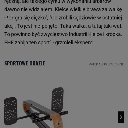
ręczną, ale takiego cyrku w wykonaniu arbitrów
dawno nie widziałem. Kielce wielkie brawa za walkę
- 9:7 gra się ciężko", "Co zrobili sędziowie w ostatniej
akcji. To jest nie-po-jęte. Taka
walka
, a tutaj taki wał.
To powinno być zwycięstwo Industrii Kielce i kropka.
EHF zabija ten sport" - grzmieli eksperci.