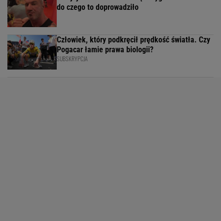
do czego to doprowadziło
Człowiek, który podkręcił prędkość światła. Czy
Pogacar łamie prawa biologii?
SUBSKRYPCJA