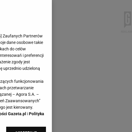
6
] Zaufanych Partnerów
woje dane osobowe takie
likach do celów
teresowań i preferencji
ażenie zgody jest
dę uprzednio udzieloną
yczących funkcjonowania
kach przetwarzanie
ązanej – Agora S.A. –
awień Zaawansowanych”
go jest kierowany.
ości Gazeta.pl
i
Polityka