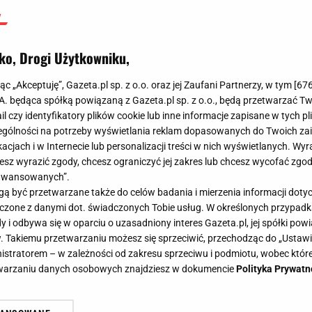
ko, Drogi Użytkowniku,
jąc „Akceptuję”, Gazeta.pl sp. z o.o. oraz jej Zaufani Partnerzy, w tym [
67
.A. będąca spółką powiązaną z Gazeta.pl sp. z o.o., będą przetwarzać T
ail czy identyfikatory plików cookie lub inne informacje zapisane w tych p
gólności na potrzeby wyświetlania reklam dopasowanych do Twoich zain
acjach i w Internecie lub personalizacji treści w nich wyświetlanych. Wyr
cesz wyrazić zgody, chcesz ograniczyć jej zakres lub chcesz wycofać zgo
aawansowanych”.
 być przetwarzane także do celów badania i mierzenia informacji dot
 łączone z danymi dot. świadczonych Tobie usług. W określonych przypad
i odbywa się w oparciu o uzasadniony interes Gazeta.pl, jej spółki powi
. Takiemu przetwarzaniu możesz się sprzeciwić, przechodząc do „Ust
nistratorem – w zależności od zakresu sprzeciwu i podmiotu, wobec które
etwarzaniu danych osobowych znajdziesz w dokumencie
Polityka Prywatn