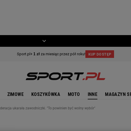
ZIECKO
MOTO
ZIMOWE
KOSZYKÓWKA
MOTO
INNE
MAGAZYN S
ederacja ukarała zawodniczki. "To powinien być wolny wybór"