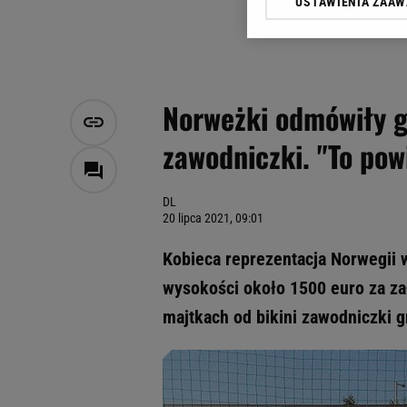
USTAWIENIA ZAA
Klikając „Akceptuję” wyra
Zaufanych Partnerów i A
dotyczące plików cookie,
odnośnik „Ustawienia pr
plików cookie możliwa je
Norweżki odmówiły gr
My, nasi Zaufani Partne
zawodniczki. "To pow
Użycie dokładnych danych
Przechowywanie informacji
badnie odbiorców i uleps
DL
20 lipca 2021, 09:01
Kobieca reprezentacja Norwegii 
wysokości około 1500 euro za za
majtkach od bikini zawodniczki g