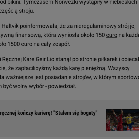
od bikini. Tymczasem Norweżki wystąpiły w niebieskich
zęścią stroju.
Haltvik poinformowała, że za nieregulaminowy strój jej
zywną finansową, która wyniosła około 150
euro
na każd
ło 1500 euro na cały zespół.
ęcznej Kare Geir Lio stanął po stronie piłkarek i obiecał
cie, że zapłacilibyśmy każdą karę pieniężną. Wszyscy
jważniejsze jest posiadanie strojów, w którym sportow
n być wolny wybór - powiedział.
 ręcznej kończy karierę! "Stałem się bogaty"