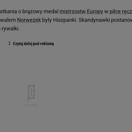
potkania o brązowy medal
mistrzostw Europy
w
piłce ręc
Rywalem
Norweżek
były Hiszpanki. Skandynawki postano
 rywalki.