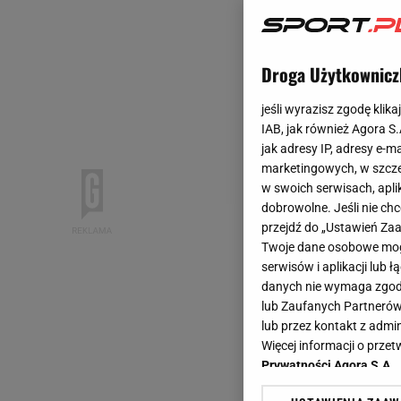
Droga Użytkownicz
jeśli wyrazisz zgodę klika
IAB, jak również Agora S
jak adresy IP, adresy e-m
marketingowych, w szcze
w swoich serwisach, aplik
dobrowolne. Jeśli nie ch
przejdź do „Ustawień Z
Twoje dane osobowe mogą
serwisów i aplikacji lub
danych nie wymaga zgody 
lub Zaufanych Partnerów
lub przez kontakt z admi
Więcej informacji o prz
Prywatności Agora S.A.