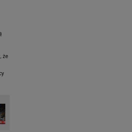
ą
, że
cy