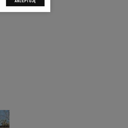
AKCEPTUJĘ
l sp. z o.o., jej
ić swoje preferencje
arzania danych poprzez
ych”. Zmiana ustawień
ach:
 celów identyfikacji.
omiar reklam i treści,