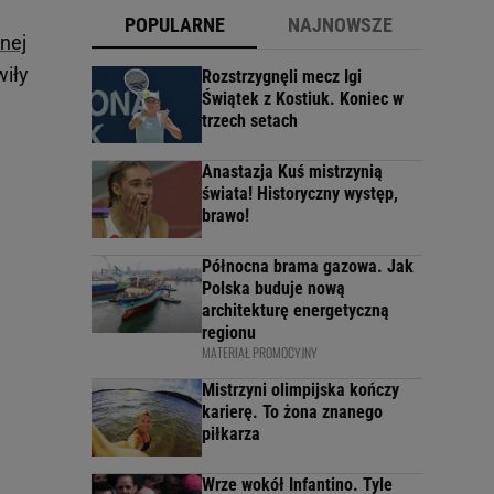
POPULARNE
NAJNOWSZE
znej
wiły
Rozstrzygnęli mecz Igi
Świątek z Kostiuk. Koniec w
trzech setach
Anastazja Kuś mistrzynią
świata! Historyczny występ,
brawo!
Północna brama gazowa. Jak
Polska buduje nową
architekturę energetyczną
regionu
MATERIAŁ PROMOCYJNY
Mistrzyni olimpijska kończy
karierę. To żona znanego
piłkarza
Wrze wokół Infantino. Tyle