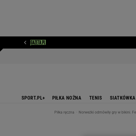
WIADOMOŚCI
NEXT
SPORT
PLOTEK
D
SPORT.PL+
PIŁKA NOŻNA
TENIS
SIATKÓWKA
Piłka ręczna
Norweżki odmówiły gry w bikini. F