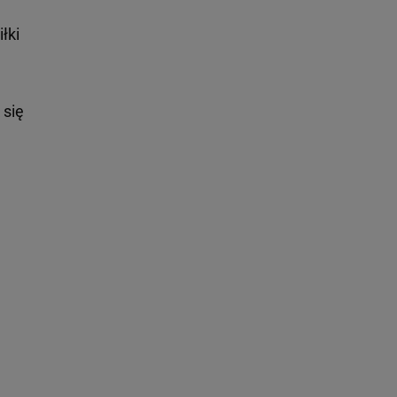
łki
 się