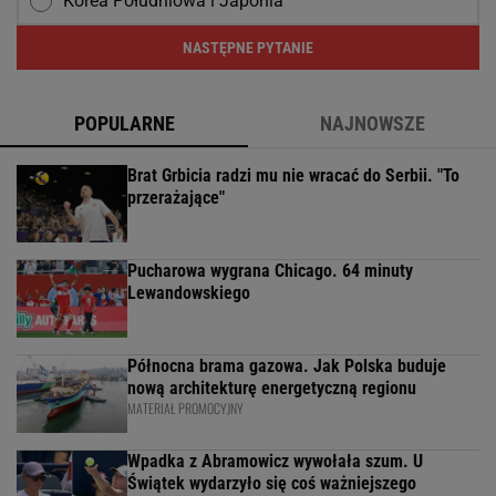
Korea Południowa i Japonia
NASTĘPNE PYTANIE
POPULARNE
NAJNOWSZE
Brat Grbicia radzi mu nie wracać do Serbii. "To
przerażające"
Pucharowa wygrana Chicago. 64 minuty
Lewandowskiego
Północna brama gazowa. Jak Polska buduje
nową architekturę energetyczną regionu
MATERIAŁ PROMOCYJNY
Wpadka z Abramowicz wywołała szum. U
Świątek wydarzyło się coś ważniejszego