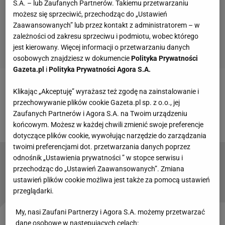
S.A. – lub Zaufanych Partnerów. Takiemu przetwarzaniu
możesz się sprzeciwić, przechodząc do „Ustawień
Zaawansowanych” lub przez kontakt z administratorem – w
zależności od zakresu sprzeciwu i podmiotu, wobec którego
jest kierowany. Więcej informacji o przetwarzaniu danych
osobowych znajdziesz w dokumencie
Polityka Prywatności
Gazeta.pl
i
Polityka Prywatności Agora S.A.
Zobacz wideo
Sportowa rozmowa dnia: z
Klikając „Akceptuję” wyrażasz też zgodę na zainstalowanie i
przechowywanie plików cookie Gazeta.pl sp. z o.o., jej
Mariuszem Jurkiewiczem rozmawia Michał
Zaufanych Partnerów i Agora S.A. na Twoim urządzeniu
Gąsiorowski
końcowym. Możesz w każdej chwili zmienić swoje preferencje
dotyczące plików cookie, wywołując narzędzie do zarządzania
twoimi preferencjami dot. przetwarzania danych poprzez
odnośnik „Ustawienia prywatności ” w stopce serwisu i
MŚ w piłce ręcznej to "parodia i Dziki Zachód".
przechodząc do „Ustawień Zaawansowanych”. Zmiana
Drużyny się wycofują. "Jesteśmy w szoku"
ustawień plików cookie możliwa jest także za pomocą ustawień
przeglądarki.
My, nasi Zaufani Partnerzy i Agora S.A. możemy przetwarzać
dane osobowe w następujących celach: