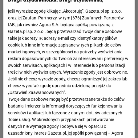
jeśli wyrazisz zgodę klikając „Akceptuję”, Gazeta.pl sp. z o.o.
oraz jej Zaufani Partnerzy, w tym [
676
] Zaufanych Partnerów
IAB, jak również Agora S.A. będąca spółką powiązaną z
Gazeta.pl sp. z o.o., będą przetwarzać Twoje dane osobowe
takie jak adresy IP, adresy e-mail czy identyfikatory plików
cookie lub inne informacje zapisane w tych plikach do celów
marketingowych, w szczególności na potrzeby wyświetlania
reklam dopasowanych do Twoich zainteresowań i preferencji w
swoich serwisach, aplikacjach i w Internecie lub personalizacji
treści w nich wyświetlanych. Wyrażenie zgody jest dobrowolne.
Jeśli nie chcesz wyrazić zgody, chcesz ograniczyć jej zakres lub
chcesz wycofać zgodę uprzednio udzieloną przejdź do
„Ustawień Zaawansowanych”.
Twoje dane osobowe mogą być przetwarzane także do celów
badania i mierzenia informacji dotyczących funkcjonowania
serwisów i aplikacji lub łączone z danymi dot. świadczonych
Tobie usług. W określonych przypadkach przetwarzanie
danych nie wymaga zgody i odbywa się w oparciu o
uzasadniony interes Gazeta.pl, jej spółki powiązanej – Agora