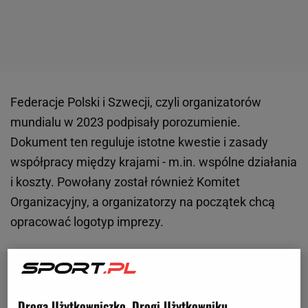
Federacje Polski i Szwecji, czyli organizatorów
mundialu w 2023 podpisały porozumienie.
Dokument ten reguluje istotne kwestie i zasady
współpracy między krajami - m.in. wspólne działania
i koszty. Powołany został również Komitet
Organizacyjny, a organizatorzy na początek chcą
opracować logotyp imprezy.
Droga Użytkowniczko, Drogi Użytkowniku,