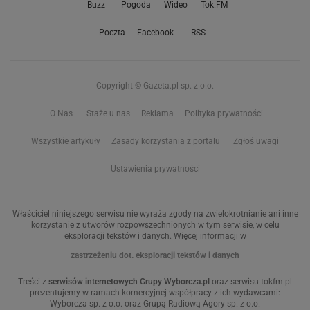
Buzz
Pogoda
Wideo
Tok.FM
Poczta
Facebook
RSS
Copyright © Gazeta.pl sp. z o.o.
O Nas
Staże u nas
Reklama
Polityka prywatności
Wszystkie artykuły
Zasady korzystania z portalu
Zgłoś uwagi
Ustawienia prywatności
Właściciel niniejszego serwisu nie wyraża zgody na zwielokrotnianie ani inne
korzystanie z utworów rozpowszechnionych w tym serwisie, w celu
eksploracji tekstów i danych. Więcej informacji w
zastrzeżeniu dot. eksploracji tekstów i danych
Treści z
serwisów internetowych Grupy Wyborcza.pl
oraz serwisu tokfm.pl
prezentujemy w ramach komercyjnej współpracy z ich wydawcami:
Wyborcza sp. z o.o. oraz Grupą Radiową Agory sp. z o.o.