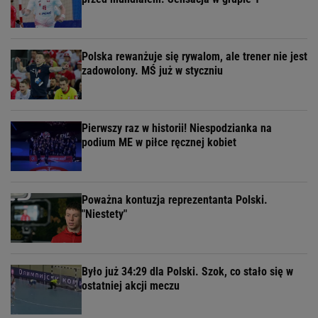
Polska rewanżuje się rywalom, ale trener nie jest
zadowolony. MŚ już w styczniu
Pierwszy raz w historii! Niespodzianka na
podium ME w piłce ręcznej kobiet
Poważna kontuzja reprezentanta Polski.
"Niestety"
Było już 34:29 dla Polski. Szok, co stało się w
ostatniej akcji meczu