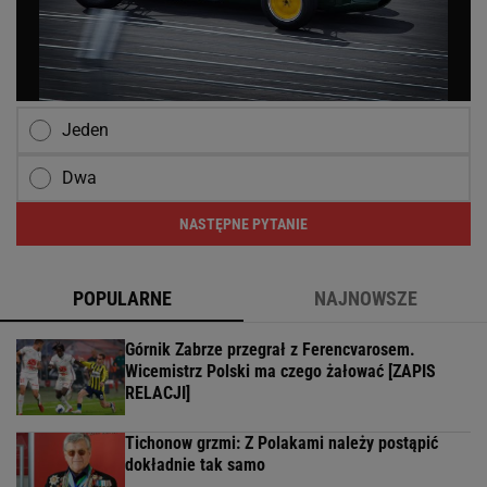
Jeden
Dwa
NASTĘPNE PYTANIE
POPULARNE
NAJNOWSZE
Górnik Zabrze przegrał z Ferencvarosem.
Wicemistrz Polski ma czego żałować [ZAPIS
RELACJI]
Tichonow grzmi: Z Polakami należy postąpić
dokładnie tak samo