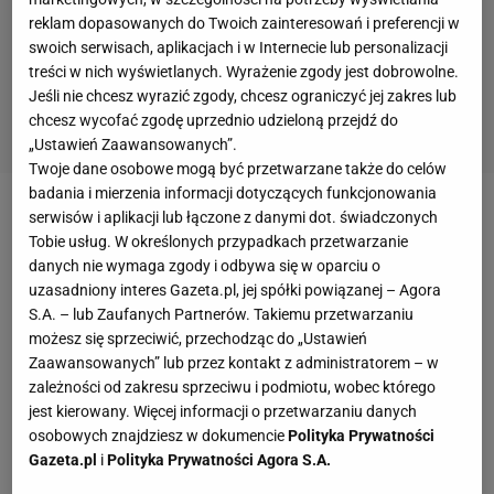
reklam dopasowanych do Twoich zainteresowań i preferencji w
swoich serwisach, aplikacjach i w Internecie lub personalizacji
treści w nich wyświetlanych. Wyrażenie zgody jest dobrowolne.
Jeśli nie chcesz wyrazić zgody, chcesz ograniczyć jej zakres lub
chcesz wycofać zgodę uprzednio udzieloną przejdź do
„Ustawień Zaawansowanych”.
Twoje dane osobowe mogą być przetwarzane także do celów
badania i mierzenia informacji dotyczących funkcjonowania
serwisów i aplikacji lub łączone z danymi dot. świadczonych
Łukasz Jachimiak: Potrafisz znaleźć cokolwiek na
Tobie usług. W określonych przypadkach przetwarzanie
usprawiedliwienie swoich kolegów po ich fatalnym
danych nie wymaga zgody i odbywa się w oparciu o
występie w Mińsku?
uzasadniony interes Gazeta.pl, jej spółki powiązanej – Agora
S.A. – lub Zaufanych Partnerów. Takiemu przetwarzaniu
możesz się sprzeciwić, przechodząc do „Ustawień
Damian Wleklak: Nie, po takim
meczu
trudno o
Zaawansowanych” lub przez kontakt z administratorem – w
usprawiedliwienie. Pojechaliśmy na
mecz
ostatniej
zależności od zakresu sprzeciwu i podmiotu, wobec którego
szansy, musieliśmy wygrać, żeby dalej nasze szanse
jest kierowany. Więcej informacji o przetwarzaniu danych
osobowych znajdziesz w dokumencie
Polityka Prywatności
awansu do mistrzostw Europy zależały tylko od nas,
Gazeta.pl
i
Polityka Prywatności Agora S.A.
a zupełnie nie było widać, że gramy o taką stawkę.