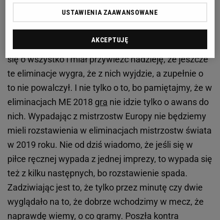
nie tworzyliśmy drużyny jaką przez lata kochali
USTAWIENIA ZAAWANSOWANE
kibice za to, że zawsze gra do końca.
AKCEPTUJĘ
- Właśnie to jest najgorsze. Niby zespół pojechał bić
się o wszystko i miał przywieźć nadzieję, że jeszcze
te eliminacje wygra, że z nich wyjdzie, a zupełnie o
to nie powalczył. I nie tylko o to, bo pamiętajmy, że w
eliminacjach ME 2018
gra
nie idzie tylko o awans do
nich. Wypadając z mistrzostw Europy nie będziemy
mieli rozstawienia w eliminacjach mistrzostw świata
w 2019 roku. Nie od dziś wiadomo, że jeśli się w
piłce ręcznej wypada z jednej imprezy, to wypada się
też z kilku następnych, bo rozstawienie spada.
Zadziwiając jest to, że tylko przez minutę czy dwie
wyglądało na to, że dobrze wchodzimy w mecz, że
naprawdę wiemy, o co gramy. Poszła kontra