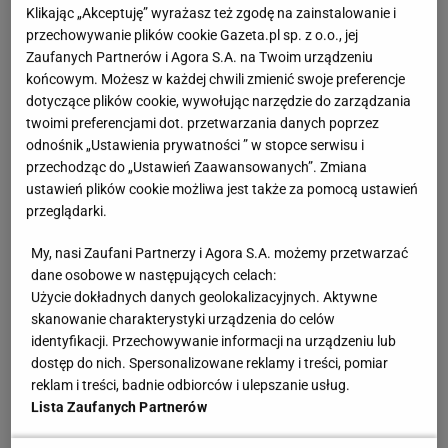
Wszyscy widzieli, że nic nam nie wychodziło. Trudno
Klikając „Akceptuję” wyrażasz też zgodę na zainstalowanie i
przechowywanie plików cookie Gazeta.pl sp. z o.o., jej
znaleźć jakikolwiek pozytyw tego spotkania. I trudno
Zaufanych Partnerów i Agora S.A. na Twoim urządzeniu
patrzeć w przyszłość, bo czeka nas bardzo ciężki
końcowym. Możesz w każdej chwili zmienić swoje preferencje
czas. Dostaliśmy gonga. Nie tylko w tych
dotyczące plików cookie, wywołując narzędzie do zarządzania
twoimi preferencjami dot. przetwarzania danych poprzez
eliminacjach, mówię o całej dyscyplinie. Dla mnie
odnośnik „Ustawienia prywatności ” w stopce serwisu i
jako trenera wniosek może być tylko jeden - w
przechodząc do „Ustawień Zaawansowanych”. Zmiana
klubach trzeba jak najmocniej pracować z
ustawień plików cookie możliwa jest także za pomocą ustawień
przeglądarki.
młodzieżą, żeby z czasem przybywało nam
reprezentantów, żeby wybór był większy.
My, nasi Zaufani Partnerzy i Agora S.A. możemy przetwarzać
dane osobowe w następujących celach:
Wszyscy wiedzą, że w Mińsku Polakom nic nie
Użycie dokładnych danych geolokalizacyjnych. Aktywne
skanowanie charakterystyki urządzenia do celów
wychodziło i takie rzeczy się zdarzają. Ale jak
identyfikacji. Przechowywanie informacji na urządzeniu lub
wytłumaczyć, że oni nie walczyli? Przecież była 40.
dostęp do nich. Spersonalizowane reklamy i treści, pomiar
reklam i treści, badnie odbiorców i ulepszanie usług.
minuta, a my przegrywając siedmioma czy ośmioma
Lista Zaufanych Partnerów
bramkami człapaliśmy po boisku. Poddaliśmy się,