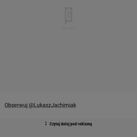
Obserwuj @LukaszJachimiak