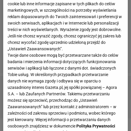
cookie lub inne informacje zapisane w tych plikach do celów
marketingowych, w szczególności na potrzeby wyświetlania
reklam dopasowanych do Twoich zainteresowań i preferencji w
swoich serwisach, aplikacjach i w Internecie lub personalizacji
treści w nich wyświetlanych. Wyrażenie zgody jest dobrowolne.
Jeśli nie chcesz wyrazić zgody, chcesz ograniczyć jej zakres lub
chcesz wycofać zgodę uprzednio udzieloną przejdź do
„Ustawień Zaawansowanych”.
Twoje dane osobowe mogą być przetwarzane także do celów
badania i mierzenia informacji dotyczących funkcjonowania
serwisów i aplikacji lub łączone z danymi dot. świadczonych
Tobie usług. W określonych przypadkach przetwarzanie
danych nie wymaga zgody i odbywa się w oparciu o
uzasadniony interes Gazeta.pl, jej spółki powiązanej – Agora
Inne rajdy samochodowe:
S.A. – lub Zaufanych Partnerów. Takiemu przetwarzaniu
możesz się sprzeciwić, przechodząc do „Ustawień
Rajd Meksyku
-
Rajd Portugalii
-
Silk Way Rally
-
Abu
Zaawansowanych” lub przez kontakt z administratorem – w
Dhabi Desert Challenge
-
European Rally Championship
zależności od zakresu sprzeciwu i podmiotu, wobec którego
jest kierowany. Więcej informacji o przetwarzaniu danych
osobowych znajdziesz w dokumencie
Polityka Prywatności