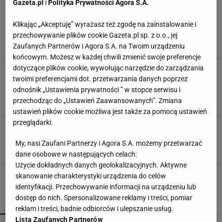
RAJD AZORÓW
Gazeta.pl
i
Polityka Prywatności Agora S.A.
Rajdowe mistrzostwa Europy. Kajetanowicz na
Klikając „Akceptuję” wyrażasz też zgodę na zainstalowanie i
starcie w Azorach
przechowywanie plików cookie Gazeta.pl sp. z o.o., jej
16 MARCA 2017, 16:17
Michał Owczarek,
Zaufanych Partnerów i Agora S.A. na Twoim urządzeniu
końcowym. Możesz w każdej chwili zmienić swoje preferencje
dotyczące plików cookie, wywołując narzędzie do zarządzania
Rajd Azorów. Kajetanowicz i Baran wygrali 2
twoimi preferencjami dot. przetwarzania danych poprzez
odcinki specjalne i zajmują 2. miejsce po 1
pętli
odnośnik „Ustawienia prywatności ” w stopce serwisu i
przechodząc do „Ustawień Zaawansowanych”. Zmiana
15 MAJA 2014, 22:23
materiały prasowe,
ustawień plików cookie możliwa jest także za pomocą ustawień
przeglądarki.
Rajd Azorów. Kajetanowicz i Baran ze świetnym
czasem na odcinku kwalifikacyjnym
My, nasi Zaufani Partnerzy i Agora S.A. możemy przetwarzać
15 MAJA 2014, 15:33
Sport.pl, informacja prasowa,
dane osobowe w następujących celach:
Użycie dokładnych danych geolokalizacyjnych. Aktywne
skanowanie charakterystyki urządzenia do celów
identyfikacji. Przechowywanie informacji na urządzeniu lub
dostęp do nich. Spersonalizowane reklamy i treści, pomiar
POPULARNE
NAJNOWSZE
reklam i treści, badnie odbiorców i ulepszanie usług.
Lista Zaufanych Partnerów