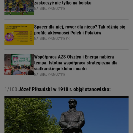
zaskoczyć nie tylko na boisku
MATERIAŁ PROMOCYJNY
Spacer dla niej, rower dla niego? Tak różnią się
profile aktywności Polek i Polaków
MATERIAŁ PROMOCYJNY PR
Współpraca AZS Olsztyn i Energa nabiera
tempa. Istotna współpraca strategiczna dla
siatkarskiego klubu i marki
MATERIAŁ PROMOCYJNY
1/100
Józef Piłsudski w 1918 r. objął stanowisko: