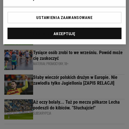
Trzy minuty i wstrząs u Igi Świątek. Szkoda, że
Roig tego nie widział
SUBSKRYPCJA
USTAWIENIA ZAAWANSOWANE
Pucharowa wygrana Chicago. 64 minuty
Lewandowskiego
AKCEPTUJĘ
Tysiące osób zrobi to we wrześniu. Powód może
cię zaskoczyć
MATERIAŁ PROMOCYJNY, 18+
Słaby wieczór polskich drużyn w Europie. Nie
zawiodła tylko Jagiellonia [ZAPIS RELACJI]
Aż oczy bolały... Tuż po meczu piłkarze Lecha
podeszli do kibiców. "Słuchajcie!"
SUBSKRYPCJA