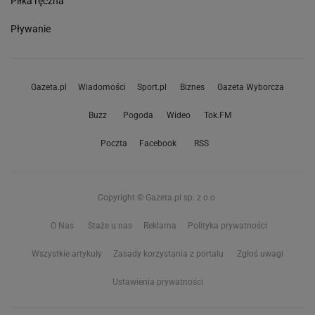
Piłka ręczna
Pływanie
Gazeta.pl
Wiadomości
Sport.pl
Biznes
Gazeta Wyborcza
Buzz
Pogoda
Wideo
Tok.FM
Poczta
Facebook
RSS
Copyright © Gazeta.pl sp. z o.o.
O Nas
Staże u nas
Reklama
Polityka prywatności
Wszystkie artykuły
Zasady korzystania z portalu
Zgłoś uwagi
Ustawienia prywatności