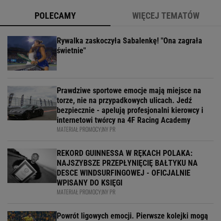
POLECAMY
WIĘCEJ TEMATÓW
Rywalka zaskoczyła Sabalenkę! "Ona zagrała
świetnie"
Prawdziwe sportowe emocje mają miejsce na
torze, nie na przypadkowych ulicach. Jedź
bezpiecznie - apelują profesjonalni kierowcy i
internetowi twórcy na 4F Racing Academy
MATERIAŁ PROMOCYJNY PR
REKORD GUINNESSA W RĘKACH POLAKA:
NAJSZYBSZE PRZEPŁYNIĘCIĘ BAŁTYKU NA
DESCE WINDSURFINGOWEJ - OFICJALNIE
WPISANY DO KSIĘGI
MATERIAŁ PROMOCYJNY PR
Powrót ligowych emocji. Pierwsze kolejki mogą