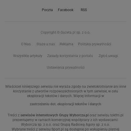
Poczta
Facebook
RSS
Copyright © Gazeta.pl sp. z o.o.
O Nas
Staże u nas
Reklama
Polityka prywatności
Wszystkie artykuły
Zasady korzystania z portalu
Zgłoś uwagi
Ustawienia prywatności
Właściciel niniejszego serwisu nie wyraża zgody na zwielokrotnianie ani inne
korzystanie z utworów rozpowszechnionych w tym serwisie, w celu
eksploracji tekstów i danych. Więcej informacji w
zastrzeżeniu dot. eksploracji tekstów i danych
Treści z
serwisów internetowych Grupy Wyborcza.pl
oraz serwisu tokfm.pl
prezentujemy w ramach komercyjnej współpracy z ich wydawcami:
Wyborcza sp. z o.o. oraz Grupą Radiową Agory sp. z o.o.
Wybrane treści z serwisu Sport.pl są dostępne po wykupieniu płatnej