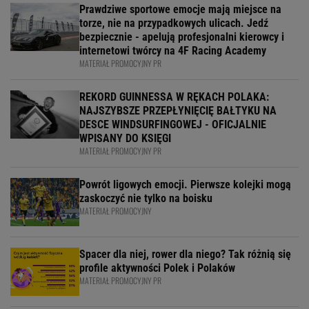
Prawdziwe sportowe emocje mają miejsce na
torze, nie na przypadkowych ulicach. Jedź
bezpiecznie - apelują profesjonalni kierowcy i
internetowi twórcy na 4F Racing Academy
MATERIAŁ PROMOCYJNY PR
REKORD GUINNESSA W RĘKACH POLAKA:
NAJSZYBSZE PRZEPŁYNIĘCIĘ BAŁTYKU NA
DESCE WINDSURFINGOWEJ - OFICJALNIE
WPISANY DO KSIĘGI
MATERIAŁ PROMOCYJNY PR
Powrót ligowych emocji. Pierwsze kolejki mogą
zaskoczyć nie tylko na boisku
MATERIAŁ PROMOCYJNY
Spacer dla niej, rower dla niego? Tak różnią się
profile aktywności Polek i Polaków
MATERIAŁ PROMOCYJNY PR