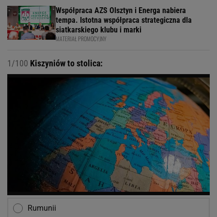
Współpraca AZS Olsztyn i Energa nabiera
tempa. Istotna współpraca strategiczna dla
siatkarskiego klubu i marki
MATERIAŁ PROMOCYJNY
1/100
Kiszyniów to stolica:
Rumunii