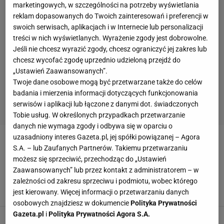
marketingowych, w szczególności na potrzeby wyświetlania
reklam dopasowanych do Twoich zainteresowań i preferencji w
swoich serwisach, aplikacjach i w Internecie lub personalizacji
treści w nich wyświetlanych. Wyrażenie zgody jest dobrowolne.
Jeśli nie chcesz wyrazić zgody, chcesz ograniczyć jej zakres lub
chcesz wycofać zgodę uprzednio udzieloną przejdź do
„Ustawień Zaawansowanych”.
Twoje dane osobowe mogą być przetwarzane także do celów
badania i mierzenia informacji dotyczących funkcjonowania
serwisów i aplikacji lub łączone z danymi dot. świadczonych
Tobie usług. W określonych przypadkach przetwarzanie
danych nie wymaga zgody i odbywa się w oparciu o
uzasadniony interes Gazeta.pl, jej spółki powiązanej – Agora
RAFAŁ MOKS
S.A. – lub Zaufanych Partnerów. Takiemu przetwarzaniu
możesz się sprzeciwić, przechodząc do „Ustawień
KMP w Szczecinie ujawnia przyczynę śmierci
Zaawansowanych” lub przez kontakt z administratorem – w
Rafała Moksa
zależności od zakresu sprzeciwu i podmiotu, wobec którego
19 LISTOPADA 2022, 14:48
jest kierowany. Więcej informacji o przetwarzaniu danych
Aleksander Bernard,
osobowych znajdziesz w dokumencie
Polityka Prywatności
Gazeta.pl
i
Polityka Prywatności Agora S.A.
KSW w żałobie. Kawulski żegna Rafała Moksa.