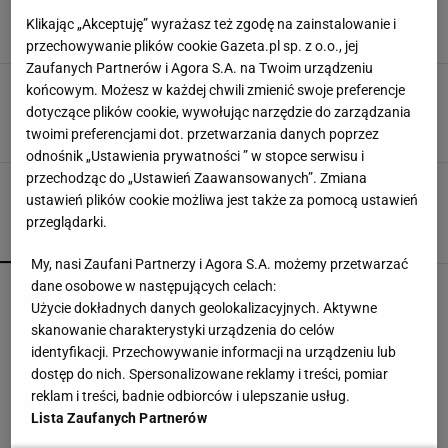
"Będę o tobie pamiętał"
Klikając „Akceptuję” wyrażasz też zgodę na zainstalowanie i
18 LISTOPADA 2022, 17:41
Antoni Partum,
przechowywanie plików cookie Gazeta.pl sp. z o.o., jej
Zaufanych Partnerów i Agora S.A. na Twoim urządzeniu
Nie żyje Rafał Moks. Zawodnik KSW miał 36 lat
końcowym. Możesz w każdej chwili zmienić swoje preferencje
dotyczące plików cookie, wywołując narzędzie do zarządzania
18 LISTOPADA 2022, 13:11
Błażej Winter,
twoimi preferencjami dot. przetwarzania danych poprzez
odnośnik „Ustawienia prywatności ” w stopce serwisu i
przechodząc do „Ustawień Zaawansowanych”. Zmiana
ustawień plików cookie możliwa jest także za pomocą ustawień
przeglądarki.
POPULARNE
NAJNOWSZE
My, nasi Zaufani Partnerzy i Agora S.A. możemy przetwarzać
dane osobowe w następujących celach:
Trzy minuty i wstrząs u Igi Świątek. Szkoda, że
Roig tego nie widział
Użycie dokładnych danych geolokalizacyjnych. Aktywne
SUBSKRYPCJA
skanowanie charakterystyki urządzenia do celów
identyfikacji. Przechowywanie informacji na urządzeniu lub
Pucharowa wygrana Chicago. 64 minuty
dostęp do nich. Spersonalizowane reklamy i treści, pomiar
Lewandowskiego
reklam i treści, badnie odbiorców i ulepszanie usług.
Lista Zaufanych Partnerów