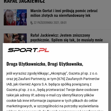
RAFAŁ JACKIEWICZ
Marcin Gortat i inni próbują pomóc zebrać
milion złotych na nierefundowany lek
22 PAŹDZIERNIKA 2021, 08:01
łj,
Rafał Jackiewicz: Jestem zniszczony
psychicznie. Spiłem się tak, że musiały mnie
nieść dwie osoby
4 PAŹDZIERNIKA 2021, 19:37
kg,
Droga Użytkowniczko, Drogi Użytkowniku,
Trener oskarża Jackiewicza o "sprzedanie"
walki. Burza w ringu. "Przysięgam"
jeśli wyrazisz zgodę klikając „Akceptuję”, Gazeta.pl sp. z o.o.
3 PAŹDZIERNIKA 2021, 12:14
kg,
oraz jej Zaufani Partnerzy, w tym [
676
] Zaufanych Partnerów
IAB, jak również Agora S.A. będąca spółką powiązaną z
Gazeta.pl sp. z o.o., będą przetwarzać Twoje dane osobowe
takie jak adresy IP, adresy e-mail czy identyfikatory plików
cookie lub inne informacje zapisane w tych plikach do celów
marketingowych, w szczególności na potrzeby wyświetlania