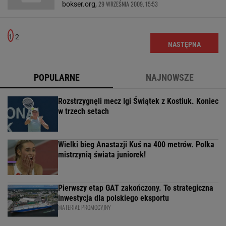
29 WRZEŚNIA 2009, 15:53
bokser.org,
1
2
NASTĘPNA
POPULARNE
NAJNOWSZE
Rozstrzygnęli mecz Igi Świątek z Kostiuk. Koniec
w trzech setach
Wielki bieg Anastazji Kuś na 400 metrów. Polka
mistrzynią świata juniorek!
Pierwszy etap GAT zakończony. To strategiczna
inwestycja dla polskiego eksportu
MATERIAŁ PROMOCYJNY