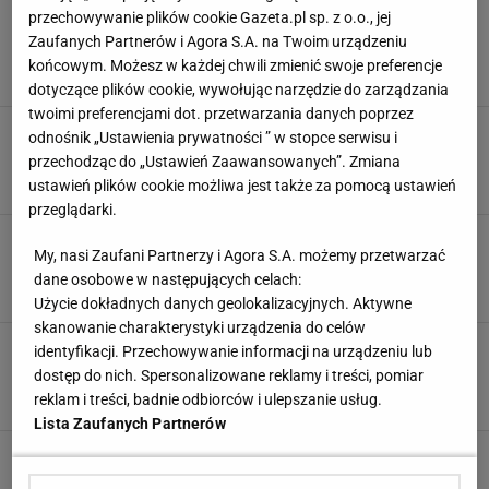
przechowywanie plików cookie Gazeta.pl sp. z o.o., jej
Jackiewicz ostro o zachowaniu Włodarczyka.
Zaufanych Partnerów i Agora S.A. na Twoim urządzeniu
"Tylko w jednym punkcie jest idiotą"
końcowym. Możesz w każdej chwili zmienić swoje preferencje
25 STYCZNIA 2021, 16:08
bokser.org,
dotyczące plików cookie, wywołując narzędzie do zarządzania
twoimi preferencjami dot. przetwarzania danych poprzez
Pretendent do tytułu mistrza świata wyzwał
odnośnik „Ustawienia prywatności ” w stopce serwisu i
"Don Kasjo"! Chce go zniszczyć na Fame MMA
przechodząc do „Ustawień Zaawansowanych”. Zmiana
3 GRUDNIA 2020, 12:53
KowS,
ustawień plików cookie możliwa jest także za pomocą ustawień
przeglądarki.
Oficjalnie: Rafał Jackiewicz pozbawiony
My, nasi Zaufani Partnerzy i Agora S.A. możemy przetwarzać
sensacyjnej wygranej! Niemcy zdecydowali
dane osobowe w następujących celach:
7 WRZEŚNIA 2020, 20:16
bokser.org,
Użycie dokładnych danych geolokalizacyjnych. Aktywne
skanowanie charakterystyki urządzenia do celów
Polski pięściarz oszukany po sensacyjnej
identyfikacji. Przechowywanie informacji na urządzeniu lub
wygranej. "Niczym się nie różnią od Hitlera"
dostęp do nich. Spersonalizowane reklamy i treści, pomiar
5 WRZEŚNIA 2020, 13:37
reklam i treści, badnie odbiorców i ulepszanie usług.
bokser.org,
Lista Zaufanych Partnerów
Skandal! Polak wygrał sensacyjnie z
niemieckim bokserem, więc walka zostanie