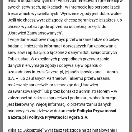
reklam dopasowanych do Twoich zainteresowań i preferencji w
swoich serwisach, aplikacjach i w Internecie lub personalizacji
treści w nich wyświetlanych. Wyrażenie zgody jest dobrowolne.
Jeśli nie chcesz wyrazić zgody, chcesz ograniczyć jej zakres lub
chcesz wycofać zgodę uprzednio udzieloną przejdź do
„Ustawień Zaawansowanych”.
Twoje dane osobowe mogą być przetwarzane także do celów
badania i mierzenia informacji dotyczących funkcjonowania
serwisów i aplikacji lub łączone z danymi dot. świadczonych
Tobie usług. W określonych przypadkach przetwarzanie
danych nie wymaga zgody i odbywa się w oparciu o
uzasadniony interes Gazeta.pl, jej spółki powiązanej – Agora
S.A. – lub Zaufanych Partnerów. Takiemu przetwarzaniu
możesz się sprzeciwić, przechodząc do „Ustawień
Zaawansowanych” lub przez kontakt z administratorem – w
zależności od zakresu sprzeciwu i podmiotu, wobec którego
jest kierowany. Więcej informacji o przetwarzaniu danych
Kompromitująca walka byłego polskiego
pretendenta do tytułu MŚ. Borek grzmi:
osobowych znajdziesz w dokumencie
Polityka Prywatności
Tragedia
Gazeta.pl
i
Polityka Prywatności Agora S.A.
3 PAŹDZIERNIKA 2021, 11:13
bokser.org,
Klikając „Akceptuję” wyrażasz też zgodę na zainstalowanie i