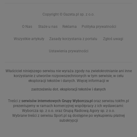
Copyright © Gazeta.pl sp. z o.o.
O Nas
Staże u nas
Reklama
Polityka prywatności
Wszystkie artykuły
Zasady korzystania z portalu
Zgłoś uwagi
Ustawienia prywatności
Właściciel niniejszego serwisu nie wyraża zgody na zwielokrotnianie ani inne
korzystanie z utworów rozpowszechnionych w tym serwisie, w celu
eksploracji tekstów i danych. Więcej informacji w
zastrzeżeniu dot. eksploracji tekstów i danych
Treści z
serwisów internetowych Grupy Wyborcza.pl
oraz serwisu tokfm.pl
prezentujemy w ramach komercyjnej współpracy z ich wydawcami:
Wyborcza sp. z o.o. oraz Grupą Radiową Agory sp. z o.o.
Wybrane treści z serwisu Sport.pl są dostępne po wykupieniu płatnej
subskrypcji