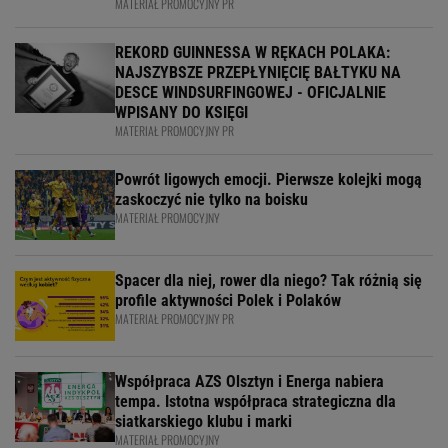
MATERIAŁ PROMOCYJNY PR
REKORD GUINNESSA W RĘKACH POLAKA:
NAJSZYBSZE PRZEPŁYNIĘCIĘ BAŁTYKU NA
DESCE WINDSURFINGOWEJ - OFICJALNIE
WPISANY DO KSIĘGI
MATERIAŁ PROMOCYJNY PR
Powrót ligowych emocji. Pierwsze kolejki mogą
zaskoczyć nie tylko na boisku
MATERIAŁ PROMOCYJNY
Spacer dla niej, rower dla niego? Tak różnią się
profile aktywności Polek i Polaków
MATERIAŁ PROMOCYJNY PR
Współpraca AZS Olsztyn i Energa nabiera
tempa. Istotna współpraca strategiczna dla
siatkarskiego klubu i marki
MATERIAŁ PROMOCYJNY