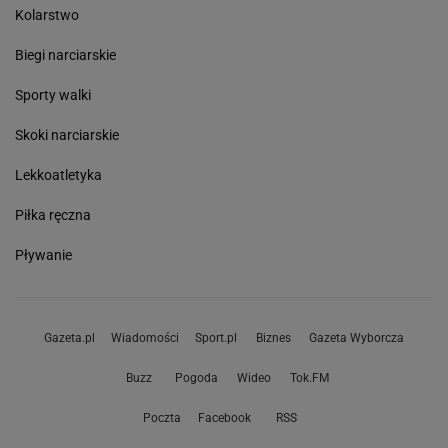
Kolarstwo
Biegi narciarskie
Sporty walki
Skoki narciarskie
Lekkoatletyka
Piłka ręczna
Pływanie
Gazeta.pl
Wiadomości
Sport.pl
Biznes
Gazeta Wyborcza
Buzz
Pogoda
Wideo
Tok.FM
Poczta
Facebook
RSS