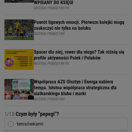
WPISANY DO KSIĘGI
MATERIAŁ PROMOCYJNY PR
Powrót ligowych emocji. Pierwsze kolejki mogą
zaskoczyć nie tylko na boisku
MATERIAŁ PROMOCYJNY
Spacer dla niej, rower dla niego? Tak różnią się
profile aktywności Polek i Polaków
MATERIAŁ PROMOCYJNY PR
Współpraca AZS Olsztyn i Energa nabiera
tempa. Istotna współpraca strategiczna dla
siatkarskiego klubu i marki
MATERIAŁ PROMOCYJNY
1/15
Czym były ''pepegi''?
tenisówkami