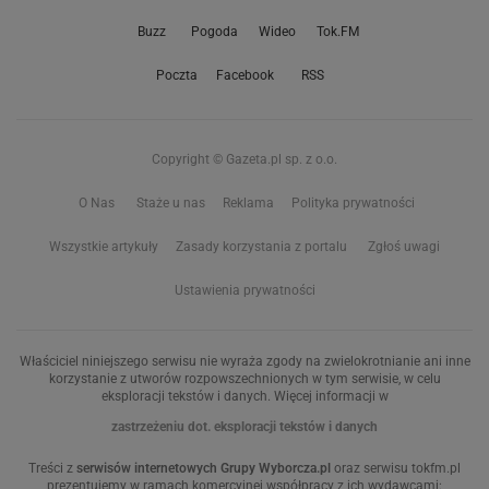
Buzz
Pogoda
Wideo
Tok.FM
Poczta
Facebook
RSS
Copyright © Gazeta.pl sp. z o.o.
O Nas
Staże u nas
Reklama
Polityka prywatności
Wszystkie artykuły
Zasady korzystania z portalu
Zgłoś uwagi
Ustawienia prywatności
Właściciel niniejszego serwisu nie wyraża zgody na zwielokrotnianie ani inne
korzystanie z utworów rozpowszechnionych w tym serwisie, w celu
eksploracji tekstów i danych. Więcej informacji w
zastrzeżeniu dot. eksploracji tekstów i danych
Treści z
serwisów internetowych Grupy Wyborcza.pl
oraz serwisu tokfm.pl
prezentujemy w ramach komercyjnej współpracy z ich wydawcami: