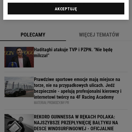
o Ligę Europy [ZAPIS RELACJI]
AKCEPTUJĘ
POLECAMY
WIĘCEJ TEMATÓW
Haditaghi atakuje TVP i PZPN. "Nie będę
milczał"
Prawdziwe sportowe emocje mają miejsce na
torze, nie na przypadkowych ulicach. Jedź
bezpiecznie - apelują profesjonalni kierowcy i
internetowi twórcy na 4F Racing Academy
MATERIAŁ PROMOCYJNY PR
REKORD GUINNESSA W RĘKACH POLAKA:
NAJSZYBSZE PRZEPŁYNIĘCIĘ BAŁTYKU NA
DESCE WINDSURFINGOWEJ - OFICJALNIE