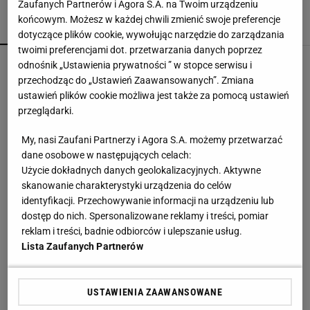
Zaufanych Partnerów i Agora S.A. na Twoim urządzeniu
końcowym. Możesz w każdej chwili zmienić swoje preferencje
POPULARNE
NAJNOWSZE
dotyczące plików cookie, wywołując narzędzie do zarządzania
twoimi preferencjami dot. przetwarzania danych poprzez
Trzy minuty i wstrząs u Igi Świątek. Szkoda, że
odnośnik „Ustawienia prywatności ” w stopce serwisu i
Roig tego nie widział
przechodząc do „Ustawień Zaawansowanych”. Zmiana
SUBSKRYPCJA
ustawień plików cookie możliwa jest także za pomocą ustawień
przeglądarki.
Słaby wieczór polskich drużyn w Europie. Nie
zawiodła tylko Jagiellonia [ZAPIS RELACJI]
My, nasi Zaufani Partnerzy i Agora S.A. możemy przetwarzać
dane osobowe w następujących celach:
Użycie dokładnych danych geolokalizacyjnych. Aktywne
To jeden z najczęstszych błędów przed
skanowanie charakterystyki urządzenia do celów
zagranicznym wyjazdem. O tym wiele osób
identyfikacji. Przechowywanie informacji na urządzeniu lub
zapomina
dostęp do nich. Spersonalizowane reklamy i treści, pomiar
MATERIAŁ PROMOCYJNY
reklam i treści, badnie odbiorców i ulepszanie usług.
Lewandowski nie ma żadnych szans. Ekspert
Lista Zaufanych Partnerów
mówi to wprost
USTAWIENIA ZAAWANSOWANE
Ledwo uniknęli kompromitacji. Tak Lech zagrał