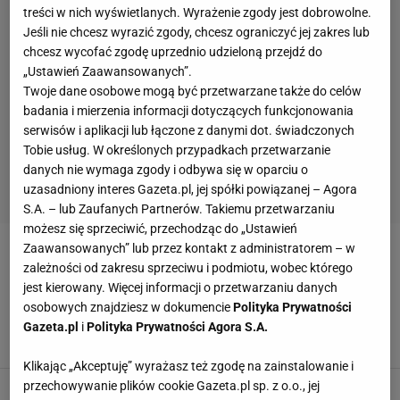
treści w nich wyświetlanych. Wyrażenie zgody jest dobrowolne.
Jeśli nie chcesz wyrazić zgody, chcesz ograniczyć jej zakres lub
chcesz wycofać zgodę uprzednio udzieloną przejdź do
„Ustawień Zaawansowanych”.
Twoje dane osobowe mogą być przetwarzane także do celów
badania i mierzenia informacji dotyczących funkcjonowania
serwisów i aplikacji lub łączone z danymi dot. świadczonych
Tobie usług. W określonych przypadkach przetwarzanie
danych nie wymaga zgody i odbywa się w oparciu o
uzasadniony interes Gazeta.pl, jej spółki powiązanej – Agora
S.A. – lub Zaufanych Partnerów. Takiemu przetwarzaniu
możesz się sprzeciwić, przechodząc do „Ustawień
Zaawansowanych” lub przez kontakt z administratorem – w
PUCHAR AUSTRALII
zależności od zakresu sprzeciwu i podmiotu, wobec którego
jest kierowany. Więcej informacji o przetwarzaniu danych
Historyczny wyczyn Polaka. Już chcą stawiać
osobowych znajdziesz w dokumencie
Polityka Prywatności
mu pomnik
Gazeta.pl
i
Polityka Prywatności Agora S.A.
1 PAŹDZIERNIKA 2024, 09:24
Agnieszka Piskorz,
Klikając „Akceptuję” wyrażasz też zgodę na zainstalowanie i
przechowywanie plików cookie Gazeta.pl sp. z o.o., jej