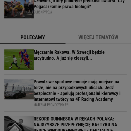
Człowiek, który podkręcił prędkość światła. Czy
Pogacar łamie prawa biologii?
SUBSKRYPCJA
POLECAMY
WIĘCEJ TEMATÓW
Męczarnie Rakowa. W Szwecji będzie
arcytrudno. A już się cieszyli...
Prawdziwe sportowe emocje mają miejsce na
torze, nie na przypadkowych ulicach. Jedź
bezpiecznie - apelują profesjonalni kierowcy i
internetowi twórcy na 4F Racing Academy
MATERIAŁ PROMOCYJNY PR
REKORD GUINNESSA W RĘKACH POLAKA:
NAJSZYBSZE PRZEPŁYNIĘCIĘ BAŁTYKU NA
DESCE WINDSURFINGOWEJ - OFICJALNIE