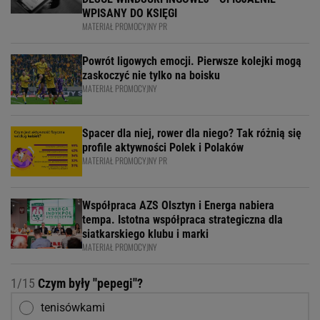
WPISANY DO KSIĘGI
MATERIAŁ PROMOCYJNY PR
Powrót ligowych emocji. Pierwsze kolejki mogą
zaskoczyć nie tylko na boisku
MATERIAŁ PROMOCYJNY
Spacer dla niej, rower dla niego? Tak różnią się
profile aktywności Polek i Polaków
MATERIAŁ PROMOCYJNY PR
Współpraca AZS Olsztyn i Energa nabiera
tempa. Istotna współpraca strategiczna dla
siatkarskiego klubu i marki
MATERIAŁ PROMOCYJNY
1/15
Czym były ''pepegi''?
tenisówkami