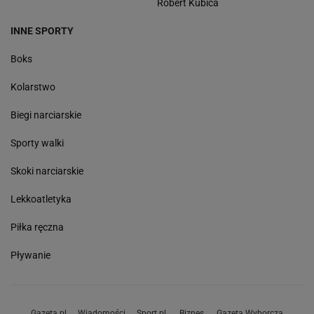
Robert Kubica
INNE SPORTY
Boks
Kolarstwo
Biegi narciarskie
Sporty walki
Skoki narciarskie
Lekkoatletyka
Piłka ręczna
Pływanie
Gazeta.pl
Wiadomości
Sport.pl
Biznes
Gazeta Wyborcza