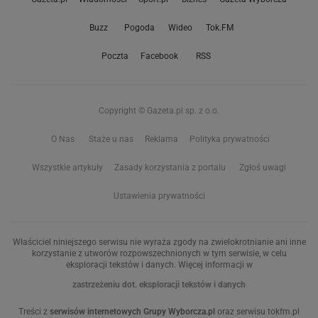
Buzz
Pogoda
Wideo
Tok.FM
Poczta
Facebook
RSS
Copyright © Gazeta.pl sp. z o.o.
O Nas
Staże u nas
Reklama
Polityka prywatności
Wszystkie artykuły
Zasady korzystania z portalu
Zgłoś uwagi
Ustawienia prywatności
Właściciel niniejszego serwisu nie wyraża zgody na zwielokrotnianie ani inne
korzystanie z utworów rozpowszechnionych w tym serwisie, w celu
eksploracji tekstów i danych. Więcej informacji w
zastrzeżeniu dot. eksploracji tekstów i danych
Treści z
serwisów internetowych Grupy Wyborcza.pl
oraz serwisu tokfm.pl