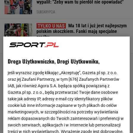
wypalił: "Żeby wam tu pierdół nie opowiadać"
SUBSKRYPCJA
Ma 18 lat i już jest najlepszym
polskim skoczkiem. Fanki mają specjalne
prośby
SUBSKRYPCJA
Droga Użytkowniczko, Drogi Użytkowniku,
jeśli wyrazisz zgodę klikając „Akceptuję”, Gazeta.pl sp. z o.o.
oraz jej Zaufani Partnerzy, w tym [
676
] Zaufanych Partnerów
IAB, jak również Agora S.A. będąca spółką powiązaną z
Gazeta.pl sp. z o.o., będą przetwarzać Twoje dane osobowe
takie jak adresy IP, adresy e-mail czy identyfikatory plików
cookie lub inne informacje zapisane w tych plikach do celów
marketingowych, w szczególności na potrzeby wyświetlania
reklam dopasowanych do Twoich zainteresowań i preferencji w
swoich serwisach, aplikacjach i w Internecie lub personalizacji
treści w nich wyświetlanych. Wyrażenie zgody jest dobrowolne.