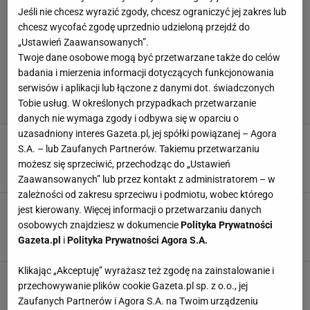
Jeśli nie chcesz wyrazić zgody, chcesz ograniczyć jej zakres lub
chcesz wycofać zgodę uprzednio udzieloną przejdź do
„Ustawień Zaawansowanych”.
Twoje dane osobowe mogą być przetwarzane także do celów
badania i mierzenia informacji dotyczących funkcjonowania
serwisów i aplikacji lub łączone z danymi dot. świadczonych
Tobie usług. W określonych przypadkach przetwarzanie
danych nie wymaga zgody i odbywa się w oparciu o
uzasadniony interes Gazeta.pl, jej spółki powiązanej – Agora
Żyła upadł i zalał się krwią. Sceny
S.A. – lub Zaufanych Partnerów. Takiemu przetwarzaniu
w Wiśle
możesz się sprzeciwić, przechodząc do „Ustawień
SUBSKRYPCJA
Zaawansowanych” lub przez kontakt z administratorem – w
zależności od zakresu sprzeciwu i podmiotu, wobec którego
Kibice pokazali, co naprawdę myślą
jest kierowany. Więcej informacji o przetwarzaniu danych
o skokach. To aż nie do wiary
osobowych znajdziesz w dokumencie
Polityka Prywatności
Gazeta.pl
i
Polityka Prywatności Agora S.A.
SUBSKRYPCJA
Klikając „Akceptuję” wyrażasz też zgodę na zainstalowanie i
Pierwszy konkurs w Wiśle do zapomnienia.
przechowywanie plików cookie Gazeta.pl sp. z o.o., jej
Tylko Żyła zadowolony [ZAPIS RELACJI]
Zaufanych Partnerów i Agora S.A. na Twoim urządzeniu