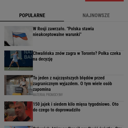
POPULARNE
NAJNOWSZE
W Rosji zawrzało. "Polska stawia
nieakceptowalne warunki"
Chwalińska znów zagra w Toronto? Polka czeka
na decyzję
To jeden z najczęstszych błędów przed
zagranicznym wyjazdem. O tym wiele osób
zapomina
MATERIAŁ PROMOCYJNY
150 jajek i siedem kilo mięsa tygodniowo. Oto
do czego to doprowadziło