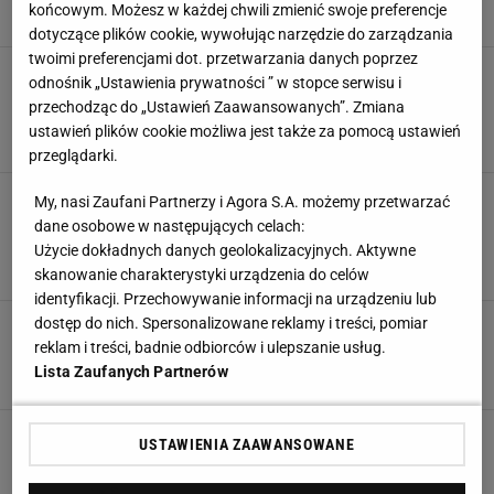
Aleksander Bernard, Paweł Matys,
końcowym. Możesz w każdej chwili zmienić swoje preferencje
6 GRUDNIA 2025, 14:13
dotyczące plików cookie, wywołując narzędzie do zarządzania
twoimi preferencjami dot. przetwarzania danych poprzez
PŚ w Wiśle. O której skoki narciarskie w
odnośnik „Ustawienia prywatności ” w stopce serwisu i
sobotę? Gdzie oglądać? [TRANSMISJA NA
przechodząc do „Ustawień Zaawansowanych”. Zmiana
ŻYWO]
ustawień plików cookie możliwa jest także za pomocą ustawień
6 GRUDNIA 2025, 08:15
Aleksander Bernard,
przeglądarki.
Oto efekt zwolnienia
My, nasi Zaufani Partnerzy i Agora S.A. możemy przetwarzać
Thurnbichlera. Padło pytanie o powrót do
dane osobowe w następujących celach:
Polski
Użycie dokładnych danych geolokalizacyjnych. Aktywne
skanowanie charakterystyki urządzenia do celów
SUBSKRYPCJA
identyfikacji. Przechowywanie informacji na urządzeniu lub
dostęp do nich. Spersonalizowane reklamy i treści, pomiar
Polski skoczek się pogrąża. Aż
przykro na to patrzeć. Brak słów...
reklam i treści, badnie odbiorców i ulepszanie usług.
Lista Zaufanych Partnerów
SUBSKRYPCJA
Katastrofa Kamila Stocha! Aż
USTAWIENIA ZAAWANSOWANE
trudno uwierzyć w to, co się stało
SUBSKRYPCJA