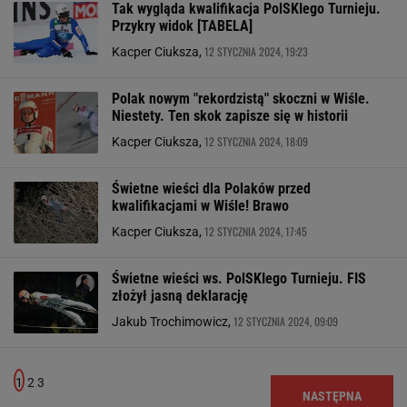
Tak wygląda kwalifikacja PolSKIego Turnieju.
Przykry widok [TABELA]
12 STYCZNIA 2024, 19:23
Kacper Ciuksza,
Polak nowym "rekordzistą" skoczni w Wiśle.
Niestety. Ten skok zapisze się w historii
12 STYCZNIA 2024, 18:09
Kacper Ciuksza,
Świetne wieści dla Polaków przed
kwalifikacjami w Wiśle! Brawo
12 STYCZNIA 2024, 17:45
Kacper Ciuksza,
Świetne wieści ws. PolSKIego Turnieju. FIS
złożył jasną deklarację
12 STYCZNIA 2024, 09:09
Jakub Trochimowicz,
1
2
3
NASTĘPNA