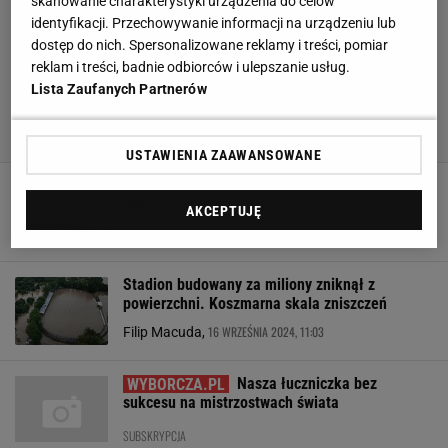
skanowanie charakterystyki urządzenia do celów
identyfikacji. Przechowywanie informacji na urządzeniu lub
dostęp do nich. Spersonalizowane reklamy i treści, pomiar
reklam i treści, badnie odbiorców i ulepszanie usług.
Lista Zaufanych Partnerów
USTAWIENIA ZAAWANSOWANE
"Tragedia u nas". Nagranie z 20-tysięcznego
miasta trafiło do sieci
AKCEPTUJĘ
16 WRZEŚNIA 2024, 16:28
Marcin Jaz,
Stadion budowany za miliony zniknął z
powierzchni. Koszmarna skala zniszczeń
16 WRZEŚNIA 2024, 11:03
Filip Macuda,
Nasza łuczniczka bez
sukcesu na mistrzostwach świata
SUBSKRYPCJA