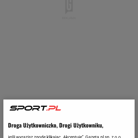
Droga Użytkowniczko, Drogi Użytkowniku,
jeśli wyrazisz zgodę klikając „Akceptuję”, Gazeta.pl sp. z o.o.