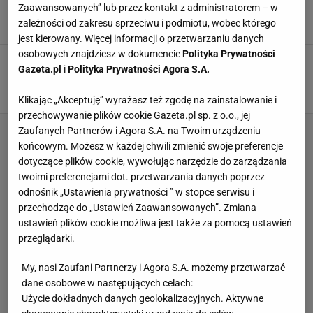
Dantejskie sceny
Zaawansowanych” lub przez kontakt z administratorem – w
zależności od zakresu sprzeciwu i podmiotu, wobec którego
SUBSKRYPCJA
jest kierowany. Więcej informacji o przetwarzaniu danych
osobowych znajdziesz w dokumencie
Polityka Prywatności
Skala zniszczeń poraża. Inwestycja za miliony
Gazeta.pl
i
Polityka Prywatności Agora S.A.
zniknęła z powierzchni
SUBSKRYPCJA
Klikając „Akceptuję” wyrażasz też zgodę na zainstalowanie i
przechowywanie plików cookie Gazeta.pl sp. z o.o., jej
Zaufanych Partnerów i Agora S.A. na Twoim urządzeniu
końcowym. Możesz w każdej chwili zmienić swoje preferencje
dotyczące plików cookie, wywołując narzędzie do zarządzania
twoimi preferencjami dot. przetwarzania danych poprzez
odnośnik „Ustawienia prywatności ” w stopce serwisu i
przechodząc do „Ustawień Zaawansowanych”. Zmiana
ustawień plików cookie możliwa jest także za pomocą ustawień
przeglądarki.
My, nasi Zaufani Partnerzy i Agora S.A. możemy przetwarzać
dane osobowe w następujących celach:
Użycie dokładnych danych geolokalizacyjnych. Aktywne