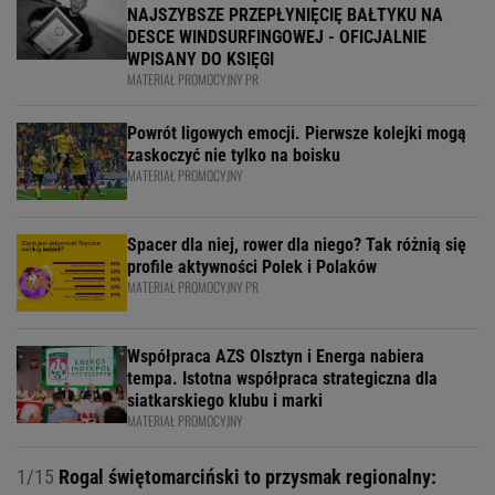
NAJSZYBSZE PRZEPŁYNIĘCIĘ BAŁTYKU NA
DESCE WINDSURFINGOWEJ - OFICJALNIE
WPISANY DO KSIĘGI
MATERIAŁ PROMOCYJNY PR
Powrót ligowych emocji. Pierwsze kolejki mogą
zaskoczyć nie tylko na boisku
MATERIAŁ PROMOCYJNY
Spacer dla niej, rower dla niego? Tak różnią się
profile aktywności Polek i Polaków
MATERIAŁ PROMOCYJNY PR
Współpraca AZS Olsztyn i Energa nabiera
tempa. Istotna współpraca strategiczna dla
siatkarskiego klubu i marki
MATERIAŁ PROMOCYJNY
1/15
Rogal świętomarciński to przysmak regionalny: