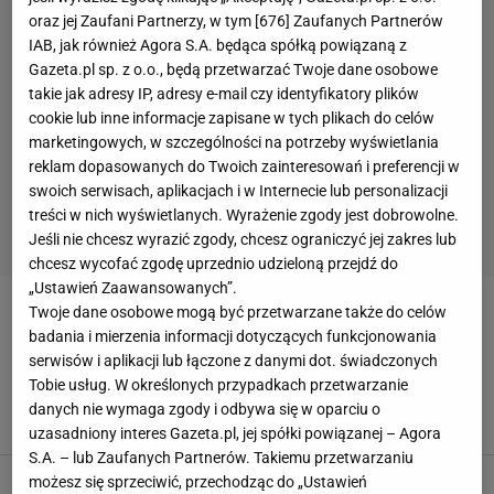
oraz jej Zaufani Partnerzy, w tym [
676
] Zaufanych Partnerów
IAB, jak również Agora S.A. będąca spółką powiązaną z
Gazeta.pl sp. z o.o., będą przetwarzać Twoje dane osobowe
takie jak adresy IP, adresy e-mail czy identyfikatory plików
cookie lub inne informacje zapisane w tych plikach do celów
marketingowych, w szczególności na potrzeby wyświetlania
reklam dopasowanych do Twoich zainteresowań i preferencji w
swoich serwisach, aplikacjach i w Internecie lub personalizacji
treści w nich wyświetlanych. Wyrażenie zgody jest dobrowolne.
Jeśli nie chcesz wyrazić zgody, chcesz ograniczyć jej zakres lub
chcesz wycofać zgodę uprzednio udzieloną przejdź do
„Ustawień Zaawansowanych”.
Twoje dane osobowe mogą być przetwarzane także do celów
PRUDNIK
badania i mierzenia informacji dotyczących funkcjonowania
serwisów i aplikacji lub łączone z danymi dot. świadczonych
Na tę decyzję czekali! Ministerstwo wyłoży
Tobie usług. W określonych przypadkach przetwarzanie
ponad 40 mln zł. Oto cel
danych nie wymaga zgody i odbywa się w oparciu o
22 MAJA 2025, 23:16
Bartosz Naus,
uzasadniony interes Gazeta.pl, jej spółki powiązanej – Agora
S.A. – lub Zaufanych Partnerów. Takiemu przetwarzaniu
Woda wyrwała ścianę i zrujnowała stadion.
możesz się sprzeciwić, przechodząc do „Ustawień