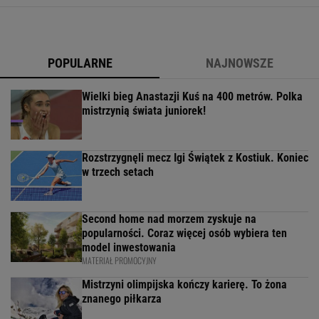
POPULARNE
NAJNOWSZE
Wielki bieg Anastazji Kuś na 400 metrów. Polka
mistrzynią świata juniorek!
Rozstrzygnęli mecz Igi Świątek z Kostiuk. Koniec
w trzech setach
Second home nad morzem zyskuje na
popularności. Coraz więcej osób wybiera ten
model inwestowania
MATERIAŁ PROMOCYJNY
Mistrzyni olimpijska kończy karierę. To żona
znanego piłkarza